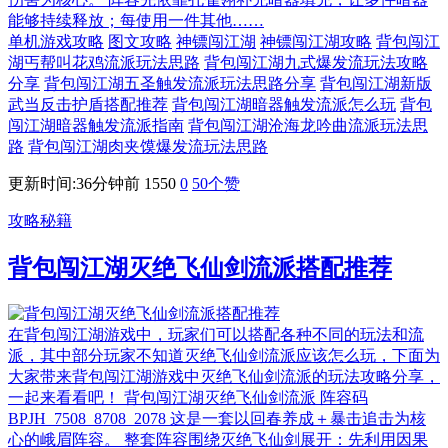
能够持续释放；每使用一件其他……
单机游戏攻略
图文攻略
神镖闯江湖
神镖闯江湖攻略
背包闯江
湖丐帮叫花鸡流派玩法思路
背包闯江湖九式爆发流玩法攻略
分享
背包闯江湖五圣触发流派玩法思路分享
背包闯江湖新版
武当反击护盾搭配推荐
背包闯江湖暗器触发流派怎么玩
背包
闯江湖暗器触发流派指南
背包闯江湖沧海龙吟曲流派玩法思
路
背包闯江湖肉夹馍爆发流玩法思路
更新时间:36分钟前
1550
0
50
个赞
攻略秘籍
背包闯江湖灭绝飞仙剑流派搭配推荐
在背包闯江湖游戏中，玩家们可以搭配各种不同的玩法和流
派，其中部分玩家不知道灭绝飞仙剑流派应该怎么玩，下面为
大家带来背包闯江湖游戏中灭绝飞仙剑流派的玩法攻略分享，
一起来看看吧！ 背包闯江湖灭绝飞仙剑流派 阵容码
BPJH_7508_8708_2078 这是一套以回春养成＋暴击追击为核
心的峨眉阵容。 整套阵容围绕灭绝飞仙剑展开：先利用因果