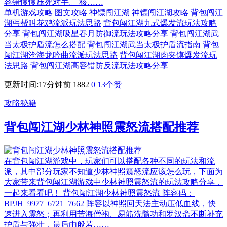
容错慢慢压死对手。 核……
单机游戏攻略
图文攻略
神镖闯江湖
神镖闯江湖攻略
背包闯江
湖丐帮叫花鸡流派玩法思路
背包闯江湖九式爆发流玩法攻略
分享
背包闯江湖吸星吞月防御流玩法攻略分享
背包闯江湖武
当太极护盾流怎么搭配
背包闯江湖武当太极护盾流指南
背包
闯江湖沧海龙吟曲流派玩法思路
背包闯江湖肉夹馍爆发流玩
法思路
背包闯江湖高容错防反流玩法攻略分享
更新时间:17分钟前
1882
0
13
个赞
攻略秘籍
背包闯江湖少林神照震怒流搭配推荐
在背包闯江湖游戏中，玩家们可以搭配各种不同的玩法和流
派，其中部分玩家不知道少林神照震怒流应该怎么玩，下面为
大家带来背包闯江湖游戏中少林神照震怒流的玩法攻略分享，
一起来看看吧！ 背包闯江湖少林神照震怒流 阵容码：
BPJH_9977_6721_7662 阵容以神照回天法主动压低血线，快
速进入震怒；再利用苦海僧袍、易筋洗髓功和罗汉斋不断补充
护盾与强壮，最后由般若……