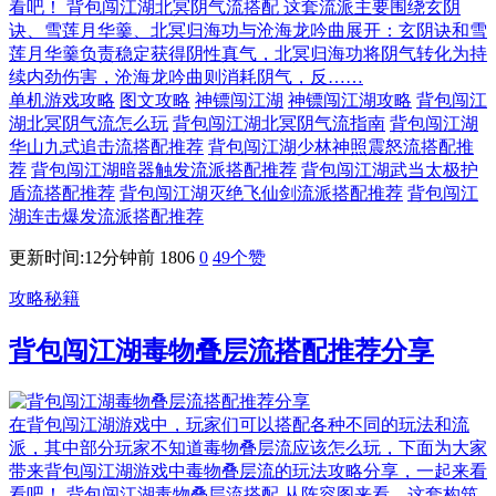
看吧！ 背包闯江湖北冥阴气流搭配 这套流派主要围绕玄阴
诀、雪莲月华羹、北冥归海功与沧海龙吟曲展开：玄阴诀和雪
莲月华羹负责稳定获得阴性真气，北冥归海功将阴气转化为持
续内劲伤害，沧海龙吟曲则消耗阴气，反……
单机游戏攻略
图文攻略
神镖闯江湖
神镖闯江湖攻略
背包闯江
湖北冥阴气流怎么玩
背包闯江湖北冥阴气流指南
背包闯江湖
华山九式追击流搭配推荐
背包闯江湖少林神照震怒流搭配推
荐
背包闯江湖暗器触发流派搭配推荐
背包闯江湖武当太极护
盾流搭配推荐
背包闯江湖灭绝飞仙剑流派搭配推荐
背包闯江
湖连击爆发流派搭配推荐
更新时间:12分钟前
1806
0
49
个赞
攻略秘籍
背包闯江湖毒物叠层流搭配推荐分享
在背包闯江湖游戏中，玩家们可以搭配各种不同的玩法和流
派，其中部分玩家不知道毒物叠层流应该怎么玩，下面为大家
带来背包闯江湖游戏中毒物叠层流的玩法攻略分享，一起来看
看吧！ 背包闯江湖毒物叠层流搭配 从阵容图来看，这套构筑