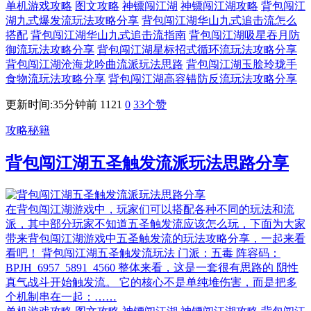
单机游戏攻略
图文攻略
神镖闯江湖
神镖闯江湖攻略
背包闯江
湖九式爆发流玩法攻略分享
背包闯江湖华山九式追击流怎么
搭配
背包闯江湖华山九式追击流指南
背包闯江湖吸星吞月防
御流玩法攻略分享
背包闯江湖星标招式循环流玩法攻略分享
背包闯江湖沧海龙吟曲流派玩法思路
背包闯江湖玉脍玲珑手
食物流玩法攻略分享
背包闯江湖高容错防反流玩法攻略分享
更新时间:35分钟前
1121
0
33
个赞
攻略秘籍
背包闯江湖五圣触发流派玩法思路分享
在背包闯江湖游戏中，玩家们可以搭配各种不同的玩法和流
派，其中部分玩家不知道五圣触发流应该怎么玩，下面为大家
带来背包闯江湖游戏中五圣触发流的玩法攻略分享，一起来看
看吧！ 背包闯江湖五圣触发流玩法 门派：五毒 阵容码：
BPJH_6957_5891_4560 整体来看，这是一套很有思路的 阴性
真气战斗开始触发流。 它的核心不是单纯堆伤害，而是把多
个机制串在一起：……