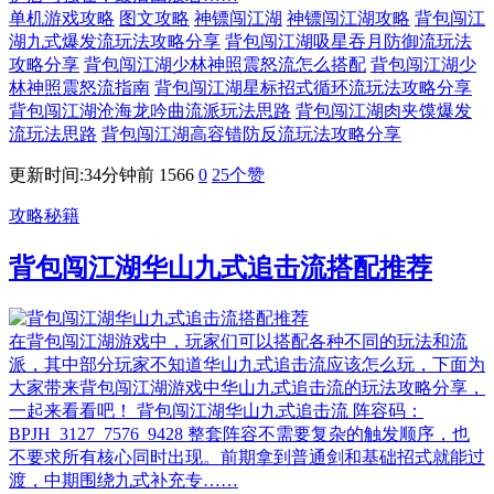
单机游戏攻略
图文攻略
神镖闯江湖
神镖闯江湖攻略
背包闯江
湖九式爆发流玩法攻略分享
背包闯江湖吸星吞月防御流玩法
攻略分享
背包闯江湖少林神照震怒流怎么搭配
背包闯江湖少
林神照震怒流指南
背包闯江湖星标招式循环流玩法攻略分享
背包闯江湖沧海龙吟曲流派玩法思路
背包闯江湖肉夹馍爆发
流玩法思路
背包闯江湖高容错防反流玩法攻略分享
更新时间:34分钟前
1566
0
25
个赞
攻略秘籍
背包闯江湖华山九式追击流搭配推荐
在背包闯江湖游戏中，玩家们可以搭配各种不同的玩法和流
派，其中部分玩家不知道华山九式追击流应该怎么玩，下面为
大家带来背包闯江湖游戏中华山九式追击流的玩法攻略分享，
一起来看看吧！ 背包闯江湖华山九式追击流 阵容码：
BPJH_3127_7576_9428 整套阵容不需要复杂的触发顺序，也
不要求所有核心同时出现。前期拿到普通剑和基础招式就能过
渡，中期围绕九式补充专……