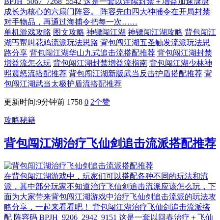
BPJH_5067_7268_5542 这是一套以连续封禁＋增益加速潇潇
成长为核心的六扇门阵容。 阵容先由四大神捕令在开局封禁
对手物品，再通过海捕令把每一次……
单机游戏攻略
图文攻略
神镖闯江湖
神镖闯江湖攻略
背包闯江
湖丐帮叫花鸡流派玩法思路
背包闯江湖五圣触发流派玩法思
路分享
背包闯江湖华山九式追击流搭配推荐
背包闯江湖封禁
增益流怎么玩
背包闯江湖封禁增益流指南
背包闯江湖少林神
照震怒流搭配推荐
背包闯江湖新版武当反击护盾搭配推荐
背
包闯江湖武当太极护盾流搭配推荐
更新时间:9分钟前
1758
0
2
个赞
攻略秘籍
背包闯江湖治疗飞仙剑追击流派搭配推荐
在背包闯江湖游戏中，玩家们可以搭配各种不同的玩法和流
派，其中部分玩家不知道治疗飞仙剑追击流派应该怎么玩，下
面为大家带来背包闯江湖游戏中治疗飞仙剑追击流派的玩法攻
略分享，一起来看看吧！ 背包闯江湖治疗飞仙剑追击流派搭
配 阵容码 BPJH_9206_2942_9151 这是一套以回春治疗＋飞仙