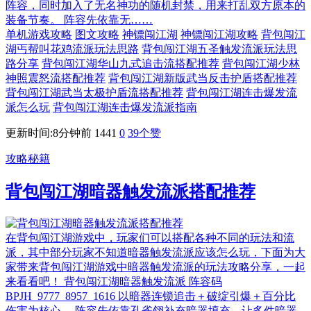
阵容，同时加入了无名神功的随机封禁，用来打乱双方原本的
装备节奏。 阵容先依靠无……
单机游戏攻略
图文攻略
神镖闯江湖
神镖闯江湖攻略
背包闯江
湖丐帮叫花鸡流派玩法思路
背包闯江湖五圣触发流派玩法思
路分享
背包闯江湖华山九式追击流搭配推荐
背包闯江湖少林
神照震怒流搭配推荐
背包闯江湖新版武当反击护盾搭配推荐
背包闯江湖武当太极护盾流搭配推荐
背包闯江湖连击爆发流
派怎么玩
背包闯江湖连击爆发流派指南
更新时间:8分钟前
1441
0
39
个赞
攻略秘籍
背包闯江湖暗器触发流派搭配推荐
在背包闯江湖游戏中，玩家们可以搭配各种不同的玩法和流
派，其中部分玩家不知道暗器触发流派应该怎么玩，下面为大
家带来背包闯江湖游戏中暗器触发流派的玩法攻略分享，一起
来看看吧！ 背包闯江湖暗器触发流派 阵容码
BPJH_9777_8957_1616 以暗器连锁追击＋破绽引爆＋百分比
伤害为核心。 阵容先依靠孔雀翎补充暗器填充，让多件暗器