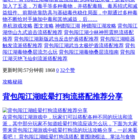
加入了五圣，万毒手等多种毒物，并搭配毒瓶、毒系招式和减
益组件。前期依靠防具与基础毒伤稳住局面，中期通过多种毒
物不断给对手施加中毒和其他减益，后……
单机游戏攻略
图文攻略
神镖闯江湖
神镖闯江湖攻略
背包闯江
湖华山九式追击流搭配推荐
背包闯江湖少林神照震怒流搭配
推荐
背包闯江湖新版武当反击护盾搭配推荐
背包闯江湖暗器
触发流派搭配推荐
背包闯江湖武当太极护盾流搭配推荐
背包
闯江湖毒物叠层流怎么玩
背包闯江湖毒物叠层流指南
背包闯
江湖灭绝飞仙剑流派搭配推荐
更新时间:57分钟前
1868
0
32
个赞
攻略秘籍
背包闯江湖眩晕打狗流搭配推荐分享
在背包闯江湖游戏中，玩家们可以搭配各种不同的玩法和流
派，其中部分玩家不知道眩晕打狗流应该怎么玩，下面为大家
带来背包闯江湖游戏中眩晕打狗流的玩法攻略分享，一起来看
看吧！ 背包闯江湖眩晕打狗流搭配 要围绕棍法、掌法与食物