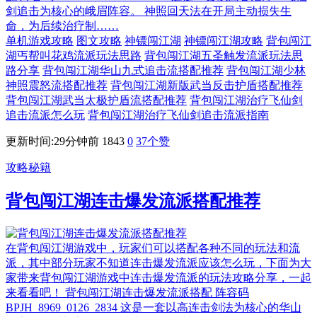
剑追击为核心的峨眉阵容。 神照回天法在开局主动损失生
命，为后续治疗制……
单机游戏攻略
图文攻略
神镖闯江湖
神镖闯江湖攻略
背包闯江
湖丐帮叫花鸡流派玩法思路
背包闯江湖五圣触发流派玩法思
路分享
背包闯江湖华山九式追击流搭配推荐
背包闯江湖少林
神照震怒流搭配推荐
背包闯江湖新版武当反击护盾搭配推荐
背包闯江湖武当太极护盾流搭配推荐
背包闯江湖治疗飞仙剑
追击流派怎么玩
背包闯江湖治疗飞仙剑追击流派指南
更新时间:29分钟前
1843
0
37
个赞
攻略秘籍
背包闯江湖连击爆发流派搭配推荐
在背包闯江湖游戏中，玩家们可以搭配各种不同的玩法和流
派，其中部分玩家不知道连击爆发流派应该怎么玩，下面为大
家带来背包闯江湖游戏中连击爆发流派的玩法攻略分享，一起
来看看吧！ 背包闯江湖连击爆发流派搭配 阵容码
BPJH_8969_0126_2834 这是一套以高连击剑法为核心的华山