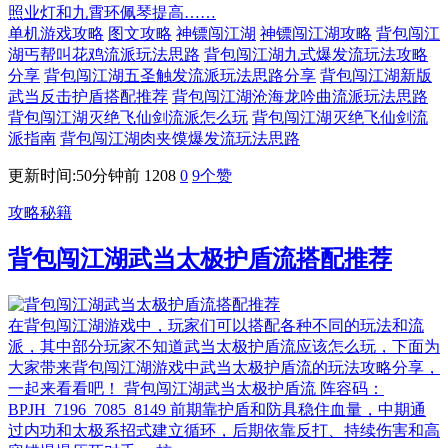
照业灯和九霄环佩琴提高……
单机游戏攻略
图文攻略
神镖闯江湖
神镖闯江湖攻略
背包闯江
湖丐帮叫花鸡流派玩法思路
背包闯江湖九式爆发流玩法攻略
分享
背包闯江湖五圣触发流派玩法思路分享
背包闯江湖新版
武当反击护盾搭配推荐
背包闯江湖沧海龙吟曲流派玩法思路
背包闯江湖灭绝飞仙剑流派怎么玩
背包闯江湖灭绝飞仙剑流
派指南
背包闯江湖肉夹馍爆发流玩法思路
更新时间:50分钟前
1208
0
9
个赞
攻略秘籍
背包闯江湖武当太极护盾流搭配推荐
在背包闯江湖游戏中，玩家们可以搭配各种不同的玩法和流
派，其中部分玩家不知道武当太极护盾流应该怎么玩，下面为
大家带来背包闯江湖游戏中武当太极护盾流的玩法攻略分享，
一起来看看吧！ 背包闯江湖武当太极护盾流 阵容码：
BPJH_7196_7085_8149 前期靠护盾和防具稳住血量，中期通
过内功和太极系招式建立循环，后期依靠反打、持续伤害和高