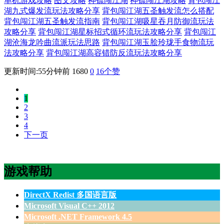
单机游戏攻略
图文攻略
神镖闯江湖
神镖闯江湖攻略
背包闯江
湖九式爆发流玩法攻略分享
背包闯江湖五圣触发流怎么搭配
背包闯江湖五圣触发流指南
背包闯江湖吸星吞月防御流玩法
攻略分享
背包闯江湖星标招式循环流玩法攻略分享
背包闯江
湖沧海龙吟曲流派玩法思路
背包闯江湖玉脍玲珑手食物流玩
法攻略分享
背包闯江湖高容错防反流玩法攻略分享
更新时间:55分钟前
1680
0
16
个赞
1
2
3
4
下一页
游戏帮助
DirectX Redist 多国语言版
Microsoft Visual C++ 2012
Microsoft .NET Framework 4.5