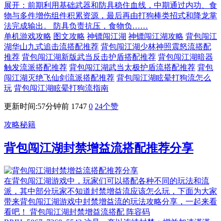
展开：前期利用基础武器和防具稳住血线，中期通过内功、食
物与多件增伤组件积累资源，最后再由打狗棒类招式和降龙掌
法完成输出。 防具负责抗压，食物负……
单机游戏攻略
图文攻略
神镖闯江湖
神镖闯江湖攻略
背包闯江
湖华山九式追击流搭配推荐
背包闯江湖少林神照震怒流搭配
推荐
背包闯江湖新版武当反击护盾搭配推荐
背包闯江湖暗器
触发流派搭配推荐
背包闯江湖武当太极护盾流搭配推荐
背包
闯江湖灭绝飞仙剑流派搭配推荐
背包闯江湖眩晕打狗流怎么
玩
背包闯江湖眩晕打狗流指南
更新时间:57分钟前
1747
0
24
个赞
攻略秘籍
背包闯江湖封禁增益流搭配推荐分享
在背包闯江湖游戏中，玩家们可以搭配各种不同的玩法和流
派，其中部分玩家不知道封禁增益流应该怎么玩，下面为大家
带来背包闯江湖游戏中封禁增益流的玩法攻略分享，一起来看
看吧！ 背包闯江湖封禁增益流搭配 阵容码