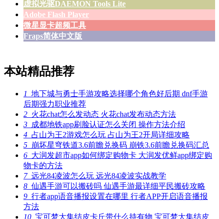
虚拟光驱DAEMON Tools Lite
Adobe Flash Player
微星显卡超频工具
Fraps简体中文版
本站精品推荐
1
地下城与勇士手游攻略选择哪个角色好后期 dnf手游
后期强力职业推荐
2
火花chat怎么发动态 火花chat发布动态方法
3
成都地铁app刷脸认证怎么关闭 操作方法介绍
4
占山为王2游戏怎么玩 占山为王2开局详细攻略
5
崩坏星穹铁道3.6前瞻兑换码 崩铁3.6前瞻兑换码汇总
6
大润发超市app如何绑定购物卡 大润发优鲜app绑定购
物卡的方法
7
远光84凌波怎么玩 远光84凌波实战教学
8
仙遇手游可以搬砖吗 仙遇手游最详细平民搬砖攻略
9
行者app语音播报设置在哪里 行者APP开启语音播报
方法
10
宝可梦大集结皮卡丘带什么持有物 宝可梦大集结皮