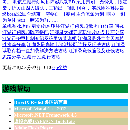
考。 明镜江湖行朔风起阵容武功BD 采用秦朔，桑铃儿，段红
棠，折关山四人编队，三输出一辅助组合， 实战困难难度最
终boss战2回合结束，需要sl。 1秦朔 主角流派为剑+暗器，剑
为单体输出，暗器为群……
单机游戏攻略
图文攻略
明镜江湖行朔风起武功BD分享
明镜
江湖行朔风起阵容搭配
江湖录大锤开局玩法攻略及技巧分享
江湖录护甲机制介绍及护甲锻造说明
江湖录最强宝宝天赋特
性推荐分享
江湖录最高输出流派搭配选择及玩法攻略
江湖录
读取存档一直加载解决方法攻略
江湖录赚钱途径及赚钱攻略
思路分享
江湖行
江湖行攻略
更新时间:53分钟前
1010
0
5
个赞
游戏帮助
DirectX Redist 多国语言版
Microsoft Visual C++ 2012
Microsoft .NET Framework 4.5
虚拟光驱DAEMON Tools Lite
Adobe Flash Player