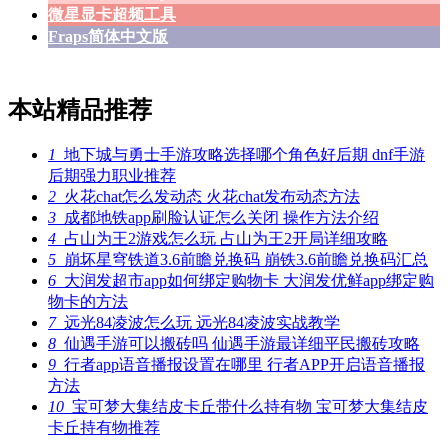
微星显卡超频工具
Fraps简体中文版
本站精品推荐
1
地下城与勇士手游攻略选择哪个角色好后期 dnf手游
后期强力职业推荐
2
火花chat怎么发动态 火花chat发布动态方法
3
成都地铁app刷脸认证怎么关闭 操作方法介绍
4
占山为王2游戏怎么玩 占山为王2开局详细攻略
5
崩坏星穹铁道3.6前瞻兑换码 崩铁3.6前瞻兑换码汇总
6
大润发超市app如何绑定购物卡 大润发优鲜app绑定购
物卡的方法
7
远光84凌波怎么玩 远光84凌波实战教学
8
仙遇手游可以搬砖吗 仙遇手游最详细平民搬砖攻略
9
行者app语音播报设置在哪里 行者APP开启语音播报
方法
10
宝可梦大集结皮卡丘带什么持有物 宝可梦大集结皮
卡丘持有物推荐