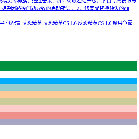
、暗夜精灵等种族，通过击杀、拆弹获取经验升级，解锁专属技能与
：避免因路径问题导致的启动错误。 2、修复或替换缺失的dll
平
低配置
反恐精英
反恐精英CS 1.6
反恐精英CS 1.6 魔兽争霸