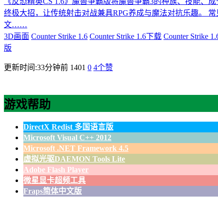
《反恐精英CS 1.6》魔兽争霸版将魔兽争霸3的种族、技能
终极大招，让传统射击对战兼具RPG养成与魔法对抗乐趣。 常见
文……
3D画面
Counter Strike 1.6
Counter Strike 1.6下载
Counter Strike
版
更新时间:33分钟前
1401
0
4
个赞
游戏帮助
DirectX Redist 多国语言版
Microsoft Visual C++ 2012
Microsoft .NET Framework 4.5
虚拟光驱DAEMON Tools Lite
Adobe Flash Player
微星显卡超频工具
Fraps简体中文版