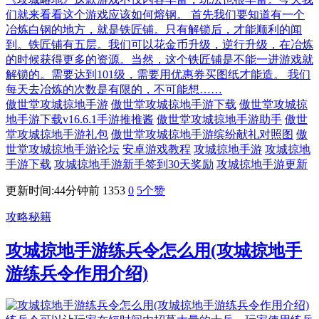
们就来看看这个游戏应该如何熔钢。 首先我们要知道有一个
冶炼白钢的地方，就是铁匠铺。只有解锁后，才能顺利的闻
到。铁匠铺有五层。我们可以花金币升级，逆行升级，在冶炼
的时候获得更多的资源。当然，这个铁匠铺是不能一进游戏就
解锁的。需要达到101级，需要用优惠券买图纸才能造。 我们
每天去冶炼的次数是有限的，不可能想……
傲世堂攻城掠地手游
傲世堂攻城掠地手游下载
傲世堂攻城掠
地手游下载v16.6.1手游推推酱
傲世堂攻城掠地手游助手
傲世
堂攻城掠地手游礼包
傲世堂攻城掠地手游缤纷献礼对照图
傲
世堂攻城掠地手游论坛
安卓游戏教程
攻城掠地手游
攻城掠地
手游下载
攻城掠地手游新手签到30天奖励
攻城掠地手游更新
更新时间:44分钟前
1353
0
5
个赞
攻略秘籍
攻城掠地手游练兵令怎么用(攻城掠地手
游练兵令作用介绍)