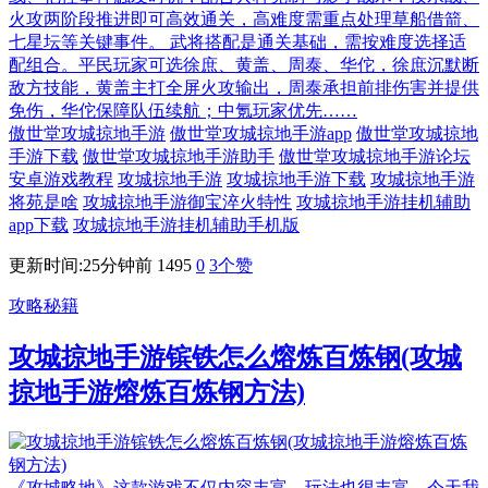
火攻两阶段推进即可高效通关，高难度需重点处理草船借箭、
七星坛等关键事件。 武将搭配是通关基础，需按难度选择适
配组合。平民玩家可选徐庶、黄盖、周泰、华佗，徐庶沉默断
敌方技能，黄盖主打全屏火攻输出，周泰承担前排伤害并提供
免伤，华佗保障队伍续航；中氪玩家优先……
傲世堂攻城掠地手游
傲世堂攻城掠地手游app
傲世堂攻城掠地
手游下载
傲世堂攻城掠地手游助手
傲世堂攻城掠地手游论坛
安卓游戏教程
攻城掠地手游
攻城掠地手游下载
攻城掠地手游
将苑是啥
攻城掠地手游御宝淬火特性
攻城掠地手游挂机辅助
app下载
攻城掠地手游挂机辅助手机版
更新时间:25分钟前
1495
0
3
个赞
攻略秘籍
攻城掠地手游镔铁怎么熔炼百炼钢(攻城
掠地手游熔炼百炼钢方法)
《攻城略地》这款游戏不仅内容丰富，玩法也很丰富。今天我