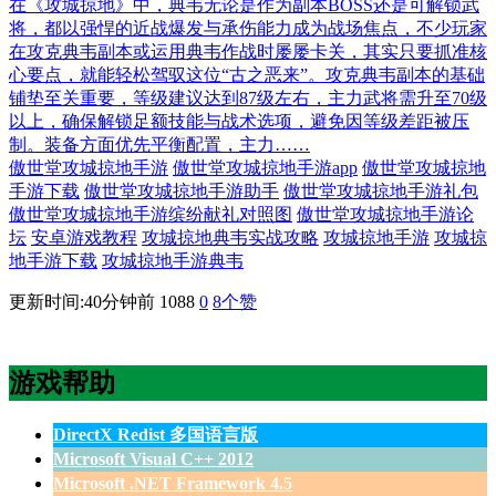
在《攻城掠地》中，典韦无论是作为副本BOSS还是可解锁武
将，都以强悍的近战爆发与承伤能力成为战场焦点，不少玩家
在攻克典韦副本或运用典韦作战时屡屡卡关，其实只要抓准核
心要点，就能轻松驾驭这位“古之恶来”。攻克典韦副本的基础
铺垫至关重要，等级建议达到87级左右，主力武将需升至70级
以上，确保解锁足额技能与战术选项，避免因等级差距被压
制。装备方面优先平衡配置，主力……
傲世堂攻城掠地手游
傲世堂攻城掠地手游app
傲世堂攻城掠地
手游下载
傲世堂攻城掠地手游助手
傲世堂攻城掠地手游礼包
傲世堂攻城掠地手游缤纷献礼对照图
傲世堂攻城掠地手游论
坛
安卓游戏教程
攻城掠地典韦实战攻略
攻城掠地手游
攻城掠
地手游下载
攻城掠地手游典韦
更新时间:40分钟前
1088
0
8
个赞
游戏帮助
DirectX Redist 多国语言版
Microsoft Visual C++ 2012
Microsoft .NET Framework 4.5