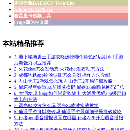
虚拟光驱DAEMON Tools Lite
Adobe Flash Player
微星显卡超频工具
Fraps简体中文版
本站精品推荐
1
地下城与勇士手游攻略选择哪个角色好后期 dnf手游
后期强力职业推荐
2
火花chat怎么发动态 火花chat发布动态方法
3
成都地铁app刷脸认证怎么关闭 操作方法介绍
4
占山为王2游戏怎么玩 占山为王2开局详细攻略
5
崩坏星穹铁道3.6前瞻兑换码 崩铁3.6前瞻兑换码汇总
6
大润发超市app如何绑定购物卡 大润发优鲜app绑定购
物卡的方法
7
远光84凌波怎么玩 远光84凌波实战教学
8
仙遇手游可以搬砖吗 仙遇手游最详细平民搬砖攻略
9
行者app语音播报设置在哪里 行者APP开启语音播报
方法
10
宝可梦大集结皮卡丘带什么持有物 宝可梦大集结皮