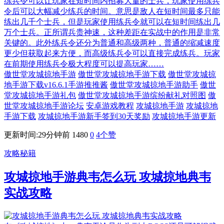
练兵令可以让玩家在短时间内招募大量的士兵，玩家使用练兵
令后可以大幅减少练兵的时间。意思是敌人在短时间最多只能
练出几千个士兵，但是玩家使用练兵令就可以在短时间练出几
万个士兵。正所谓兵贵神速，这种差距在实战中的作用是非常
关键的。此外练兵令还分为普通和高级两种，普通的缩减速度
更少但获取起来方便，而高级练兵令可以直接完成练兵。玩家
在前期使用练兵令极大程度可以提高玩家……
傲世堂攻城掠地手游
傲世堂攻城掠地手游下载
傲世堂攻城掠
地手游下载v16.6.1手游推推酱
傲世堂攻城掠地手游助手
傲世
堂攻城掠地手游礼包
傲世堂攻城掠地手游缤纷献礼对照图
傲
世堂攻城掠地手游论坛
安卓游戏教程
攻城掠地手游
攻城掠地
手游下载
攻城掠地手游新手签到30天奖励
攻城掠地手游更新
更新时间:29分钟前
1480
0
4
个赞
攻略秘籍
攻城掠地手游典韦怎么玩 攻城掠地典韦
实战攻略