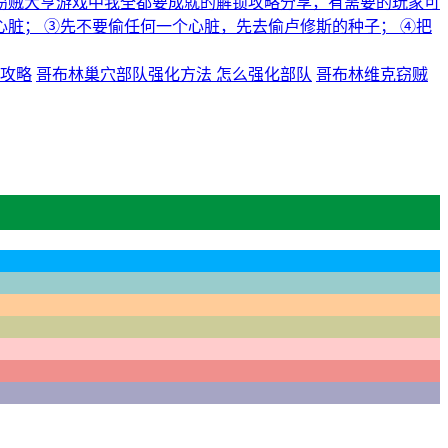
窃贼大亨游戏中我全都要成就的解锁攻略分享，有需要的玩家可
心脏； ③先不要偷任何一个心脏，先去偷卢修斯的种子； ④把
攻略
哥布林巢穴部队强化方法 怎么强化部队
哥布林维克窃贼