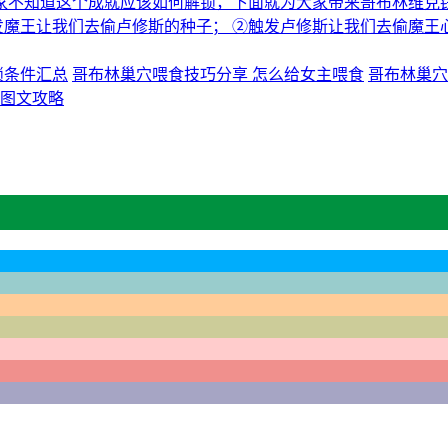
家不知道这个成就应该如何解锁，下面就为大家带来哥布林维克
发魔王让我们去偷卢修斯的种子； ②触发卢修斯让我们去偷魔王
锁条件汇总
哥布林巢穴喂食技巧分享 怎么给女主喂食
哥布林巢穴
图文攻略