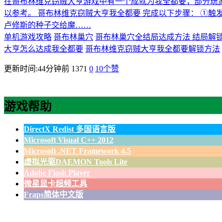
在哥布林维克窃贼大亨游戏中有一个成就为我全都要，部分玩
以参考。 哥布林维克窃贼大亨我全都要 完成以下步骤： ①触
卢修斯的种子交给魔……
单机游戏攻略
哥布林巢穴
哥布林巢穴全结局达成方法 结局解
大亨怎么达成我全都要
哥布林维克窃贼大亨我全都要解锁方法
更新时间:44分钟前
1371
0
10
个赞
游戏帮助
DirectX Redist 多国语言版
Microsoft Visual C++ 2012
Microsoft .NET Framework 4.5
虚拟光驱DAEMON Tools Lite
Adobe Flash Player
微星显卡超频工具
Fraps简体中文版