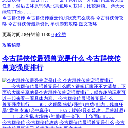
任务，然后去冰原钓6条北冥鱼即可获得，比较麻烦。 @天天
绿软TTzip ……
今古群侠传
今古群侠传垂云钓月状态怎么获得
今古群侠传攻
略
今古群侠传最新资讯
单机游戏攻略
图文攻略
更新时间:18分钟前
1130
0
4
个赞
攻略秘籍
今古群侠传最强兽宠是什么 今古群侠传
兽宠强度排行
今古群侠传最强兽宠是什么呢？很多玩家还不太清楚，下
面给大家分享的是今古群侠传兽宠强度排行，感兴趣的玩家可
以一起来看一看具体内容。 今古群侠传最强兽宠是什么
兽宠强度排行 t0：火麒麟 朱蛤(强控) 白猿(削内，残血狂
暴) 雷兽 玄狼(必中真伤) t0.5：蜈蚣(只会普攻，异兽耻辱)
t1：老虎(队友增伤) 神雕(唯一会飞，上负面buff……
今古群侠传
今古群侠传攻略
今古群侠传最强兽宠是什么
今古