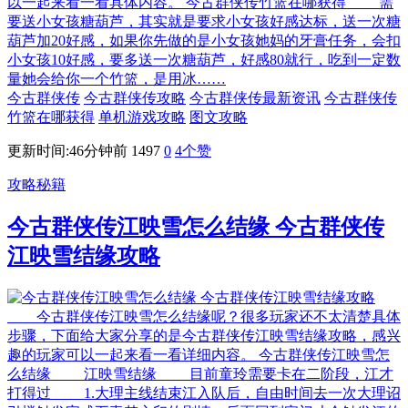
以一起来看一看具体内容。 今古群侠传竹篮在哪获得 需
要送小女孩糖葫芦，其实就是要求小女孩好感达标，送一次糖
葫芦加20好感，如果你先做的是小女孩她妈的牙膏任务，会扣
小女孩10好感，要多送一次糖葫芦，好感80就行，吃到一定数
量她会给你一个竹篮，是用冰……
今古群侠传
今古群侠传攻略
今古群侠传最新资讯
今古群侠传
竹篮在哪获得
单机游戏攻略
图文攻略
更新时间:46分钟前
1497
0
4
个赞
攻略秘籍
今古群侠传江映雪怎么结缘 今古群侠传
江映雪结缘攻略
今古群侠传江映雪怎么结缘呢？很多玩家还不太清楚具体
步骤，下面给大家分享的是今古群侠传江映雪结缘攻略，感兴
趣的玩家可以一起来看一看详细内容。 今古群侠传江映雪怎
么结缘 江映雪结缘 目前童玲需要卡在二阶段，江才
打得过 1.大理主线结束江入队后，自由时间去一次大理诏