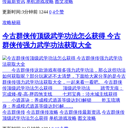
传最新资讯
单机游戏攻略
图文攻略
更新时间:3分钟前
1244
0
4
个赞
攻略秘籍
今古群侠传顶级武学功法怎么获得 今古
群侠传强力武学功法获取大全
今古群侠传这款游戏有很多强力武学功法，那么这些功法
如何获取呢？部分玩家还不太清楚，下面给大家分享的是今古
群侠传强力武学功法获取大全，一起来看一看吧。 今古群侠
传顶级武学功法怎么获得 顶级武学功法 踏雪无痕：
完成矮-瘦-高-胖四煞支线 七邪宝典：泾水城主线获得
小逍遥诀：养成模式逍遥等级达到3解锁 乾玉琉璃
身：养成模式逍遥等级达到5解……
今古群侠传
今古群侠传攻略
今古群侠传最新资讯
今古群侠传
顶级武学功法怎么获得
单机游戏攻略
图文攻略