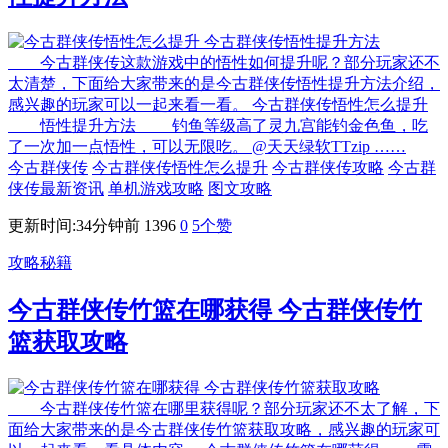
今古群侠传这款游戏中的悟性如何提升呢？部分玩家还不
太清楚，下面给大家带来的是今古群侠传悟性提升方法介绍，
感兴趣的玩家可以一起来看一看。 今古群侠传悟性怎么提升
悟性提升方法 钓鱼等级高了灵九宫能钓金色鱼，吃
了一次加一点悟性，可以无限吃。 @天天绿软TTzip ……
今古群侠传
今古群侠传悟性怎么提升
今古群侠传攻略
今古群
侠传最新资讯
单机游戏攻略
图文攻略
更新时间:34分钟前
1396
0
5
个赞
攻略秘籍
今古群侠传竹篮在哪获得 今古群侠传竹
篮获取攻略
今古群侠传竹篮在哪里获得呢？部分玩家还不太了解，下
面给大家带来的是今古群侠传竹篮获取攻略，感兴趣的玩家可