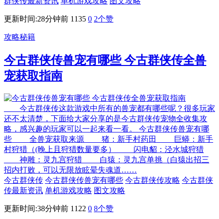
群侠传最新资讯
单机游戏攻略
图文攻略
更新时间:28分钟前
1135
0
2
个赞
攻略秘籍
今古群侠传兽宠有哪些 今古群侠传全兽
宠获取指南
今古群侠传这款游戏中所有的兽宠都有哪些呢？很多玩家
还不太清楚，下面给大家分享的是今古群侠传宠物全收集攻
略，感兴趣的玩家可以一起来看一看。 今古群侠传兽宠有哪
些 全兽宠获取来源 猪：新手村药田 巨蟒：新手
村狩猎（(晚上且狩猎数量要多） 闪电貂：泾水城狩猎
神雕：灵九宫狩猎 白猿：灵九宫单挑（白猿出招三
招内打败，可以无限放眩晕失魂道……
今古群侠传
今古群侠传兽宠有哪些
今古群侠传攻略
今古群侠
传最新资讯
单机游戏攻略
图文攻略
更新时间:38分钟前
1122
0
8
个赞