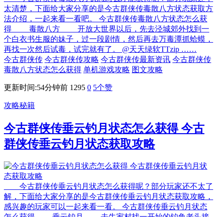
太清楚，下面给大家分享的是今古群侠传毒散八方状态获取方
法介绍，一起来看一看吧。 今古群侠传毒散八方状态怎么获
得 毒散八方 开放大世界以后，先去泾城郊外找到一
个白衣书生服的妹子，过一段剧情，然后再去万毒潭抓蛤蟆，
再找一次然后试毒，试完就有了。 @天天绿软TTzip ……
今古群侠传
今古群侠传攻略
今古群侠传最新资讯
今古群侠传
毒散八方状态怎么获得
单机游戏攻略
图文攻略
更新时间:54分钟前
1295
0
5
个赞
攻略秘籍
今古群侠传垂云钓月状态怎么获得 今古
群侠传垂云钓月状态获取攻略
今古群侠传垂云钓月状态怎么获得呢？部分玩家还不太了
解，下面给大家分享的是今古群侠传垂云钓月状态获取攻略，
感兴趣的玩家可以一起来看一看。 今古群侠传垂云钓月状态
怎么获得 垂云钓月 去牛家村找一开始的钓鱼老头接