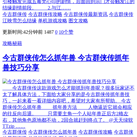
引楼触发完成五毒梵心印的剧情，后面回到宗门才会触发江的
结缘剧情前段。 2.与江……
今古群侠传
今古群侠传攻略
今古群侠传最新资讯
今古群侠传
江映雪怎么结缘
单机游戏攻略
图文攻略
更新时间:42分钟前
1487
0
10
个赞
攻略秘籍
今古群侠传怎么抓年兽 今古群侠传抓年
兽技巧分享
今古群侠传这款游戏怎么才能抓到年兽呢？很多玩家还不
太了解具体方法，下面给大家分享的是今古群侠传抓年兽技
巧，一起来看一看详细内容吧，希望对大家有所帮助。 今古
群侠传怎么抓年兽 抓年兽方法 人物逼近它就会相应
的往反向后退。 只需要主角一个人站年兽正后方2格左
右，其他角色原地都不动，2回合就赶到终点了。 @天天绿软
TTzip ……
今古群侠传
今古群侠传怎么抓年兽
今古群侠传攻略
今古群侠