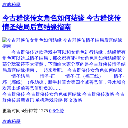
攻略秘籍
今古群侠传女角色如何结缘 今古群侠传
情圣结局后宫结缘指南
今古群侠传这款游戏中可以和女角色进行结缘，结缘所有
角色可以达成情圣结局，那么都有哪些女角色且如何结缘呢？
部分玩家还不太清楚，下面给大家分享的是今古群侠传情圣结
局后宫结缘指南，一起来看吧。 今古群侠传女角色如何结缘
情圣结局 情圣-正 情圣-王（福王线） 情圣-
邪（邪线）（多劫掠，新手村算命第四个减善恶值，泾水城合
欢宗出场前善恶值到负30……
今古群侠传
今古群侠传女角色如何结缘
今古群侠传攻略
今古
群侠传最新资讯
单机游戏攻略
图文攻略
更新时间:4分钟前
1275
0
6
个赞
攻略秘籍