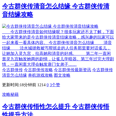
今古群侠传清音怎么结缘 今古群侠传清
音结缘攻略
今古群侠传清音如何结缘呢？很多玩家还不太了解，下面
给大家带来的是今古群侠传清音结缘攻略，感兴趣的玩家可以
一起来看一看具体内容。 今古群侠传清音怎么结缘 清音
结缘 泾水城拯救被丐帮抓走的人任务那里要对话雀儿，
让她加入灵九宫，拉高她和清音的好感。 第二年一直闲
逛灵九宫触发她两的剧情，让雀儿学暗器。第三年过完大理剧
情，一直闲逛大理会触发唐门女弟子……
今古群侠传
今古群侠传攻略
今古群侠传最新资讯
今古群侠传
清音怎么结缘
单机游戏攻略
图文攻略
更新时间:18分钟前
1214
0
3
个赞
攻略秘籍
今古群侠传悟性怎么提升 今古群侠传悟
性提升方法