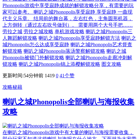
Phonopolis游戏中享受寂静成就的解锁攻略分享，有需要的玩
家可以参考。 喇叭之城Phonopolis享受寂静 享受寂静 一曲现
代主义乐章。 结局前的舞台幕，左右红色，主角圆形机器，
上方倒转（通过左右吹号做到）。 需要用两个大号手把……
劳拉之城
劳拉之城攻略
单机游戏攻略
喇叭之城Phonopolis三
人舞蹈解锁攻略
喇叭之城Phonopolis享受寂静解锁方法
喇叭之
城Phonopolis怎么达成享受寂静
喇叭之城Phonopolis艺术督查
解锁攻略
喇叭之城Phonopolis落汤警察解锁攻略
喇叭之城
Phonopolis被锁门外解锁攻略
喇叭之城Phonopolis走廊冲刺解
锁攻略
喇叭之城Phonopolis锦上添樱解锁攻略
图文攻略
更新时间:54分钟前
1419
0
41
个赞
攻略秘籍
喇叭之城Phonopolis全部喇叭与海报收集
攻略
在喇叭之城Phonopolis游戏中有大量的喇叭与海报需要收集，
部分玩家不知道这些喇叭与海报在什么地方，下面就为大家带