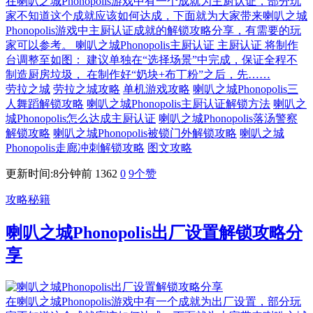
在喇叭之城Phonopolis游戏中有一个成就为主厨认证，部分玩
家不知道这个成就应该如何达成，下面就为大家带来喇叭之城
Phonopolis游戏中主厨认证成就的解锁攻略分享，有需要的玩
家可以参考。 喇叭之城Phonopolis主厨认证 主厨认证 将制作
台调整至如图： 建议单独在“选择场景”中完成，保证全程不
制造厨房垃圾， 在制作好“奶块+布丁粉”之后，先……
劳拉之城
劳拉之城攻略
单机游戏攻略
喇叭之城Phonopolis三
人舞蹈解锁攻略
喇叭之城Phonopolis主厨认证解锁方法
喇叭之
城Phonopolis怎么达成主厨认证
喇叭之城Phonopolis落汤警察
解锁攻略
喇叭之城Phonopolis被锁门外解锁攻略
喇叭之城
Phonopolis走廊冲刺解锁攻略
图文攻略
更新时间:8分钟前
1362
0
9
个赞
攻略秘籍
喇叭之城Phonopolis出厂设置解锁攻略分
享
在喇叭之城Phonopolis游戏中有一个成就为出厂设置，部分玩