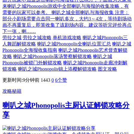
来喇叭之城Phonopolis游戏中全部喇叭与海报的收集攻略，有
需要的玩家可以参考。 喇叭之城全部喇叭与海报收集 注意：
部分小剧场需要点击同一喇叭多次，大约3～4次，等待剧场动
画不再重复后，即算收集了该剧场内容。建议等听完评价再点
下一张，喇……
劳拉之城
劳拉之城攻略
单机游戏攻略
喇叭之城Phonopolis三
人舞蹈解锁攻略
喇叭之城Phonopolis全喇叭位置汇总
喇叭之城
Phonopolis全海报收集指南
喇叭之城Phonopolis艺术督查解锁
攻略
喇叭之城Phonopolis落汤警察解锁攻略
喇叭之城
Phonopolis被锁门外解锁攻略
喇叭之城Phonopolis走廊冲刺解
锁攻略
喇叭之城Phonopolis锦上添樱解锁攻略
图文攻略
更新时间:9分钟前
1443
0
6
个赞
攻略秘籍
喇叭之城Phonopolis主厨认证解锁攻略分
享