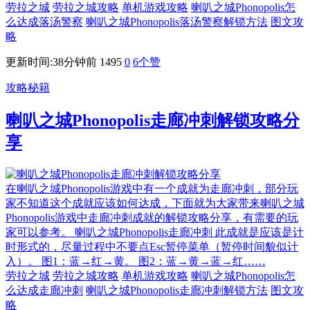
劳拉之城
劳拉之城攻略
单机游戏攻略
喇叭之城Phonopolis怎
么达成落汤警察
喇叭之城Phonopolis落汤警察解锁方法
图文攻
略
更新时间:38分钟前
1495
0
6
个赞
攻略秘籍
喇叭之城Phonopolis走廊冲刺解锁攻略分
享
在喇叭之城Phonopolis游戏中有一个成就为走廊冲刺，部分玩
家不知道这个成就应该如何达成，下面就为大家带来喇叭之城
Phonopolis游戏中走廊冲刺成就的解锁攻略分享，有需要的玩
家可以参考。 喇叭之城Phonopolis走廊冲刺 此成就是应该是计
时形式的，尽量过程中不要点Esc暂停菜单（暂停时间貌似计
入）。 图1：蓝→红→黄。 图2：蓝→黄→蓝→红……
劳拉之城
劳拉之城攻略
单机游戏攻略
喇叭之城Phonopolis怎
么达成走廊冲刺
喇叭之城Phonopolis走廊冲刺解锁方法
图文攻
略