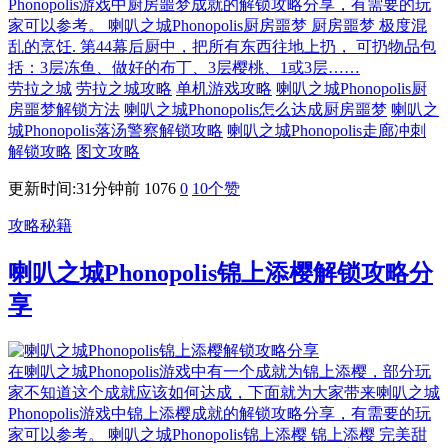
Phonopolis游戏中厨房噩梦成就的解锁攻略分享，有需要的玩
家可以参考。 喇叭之城Phonopolis厨房噩梦 厨房噩梦 极度混
乱的烹饪. 第44幕后厨中，把所有东西往地上扔， 可扔物品包
括：3层冻鱼、做好的布丁、3层樱桃、1或3层……
劳拉之城
劳拉之城攻略
单机游戏攻略
喇叭之城Phonopolis厨
房噩梦解锁方法
喇叭之城Phonopolis怎么达成厨房噩梦
喇叭之
城Phonopolis落汤警察解锁攻略
喇叭之城Phonopolis走廊冲刺
解锁攻略
图文攻略
更新时间:31分钟前
1076
0
10
个赞
攻略秘籍
喇叭之城Phonopolis锦上添樱解锁攻略分
享
在喇叭之城Phonopolis游戏中有一个成就为锦上添樱，部分玩
家不知道这个成就应该如何达成，下面就为大家带来喇叭之城
Phonopolis游戏中锦上添樱成就的解锁攻略分享，有需要的玩
家可以参考。 喇叭之城Phonopolis锦上添樱 锦上添樱 完美甜