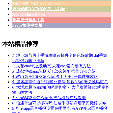
Microsoft .NET Framework 4.5
虚拟光驱DAEMON Tools Lite
Adobe Flash Player
微星显卡超频工具
Fraps简体中文版
本站精品推荐
1
地下城与勇士手游攻略选择哪个角色好后期 dnf手游
后期强力职业推荐
2
火花chat怎么发动态 火花chat发布动态方法
3
成都地铁app刷脸认证怎么关闭 操作方法介绍
4
占山为王2游戏怎么玩 占山为王2开局详细攻略
5
崩坏星穹铁道3.6前瞻兑换码 崩铁3.6前瞻兑换码汇总
6
大润发超市app如何绑定购物卡 大润发优鲜app绑定购
物卡的方法
7
远光84凌波怎么玩 远光84凌波实战教学
8
仙遇手游可以搬砖吗 仙遇手游最详细平民搬砖攻略
9
行者app语音播报设置在哪里 行者APP开启语音播报