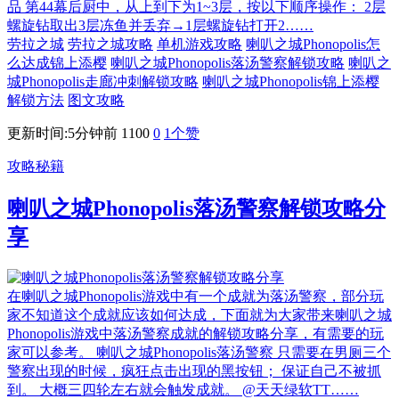
品 第44幕后厨中，从上到下为1~3层，按以下顺序操作： 2层
螺旋钻取出3层冻鱼并丢弃→1层螺旋钻打开2……
劳拉之城
劳拉之城攻略
单机游戏攻略
喇叭之城Phonopolis怎
么达成锦上添樱
喇叭之城Phonopolis落汤警察解锁攻略
喇叭之
城Phonopolis走廊冲刺解锁攻略
喇叭之城Phonopolis锦上添樱
解锁方法
图文攻略
更新时间:5分钟前
1100
0
1
个赞
攻略秘籍
喇叭之城Phonopolis落汤警察解锁攻略分
享
在喇叭之城Phonopolis游戏中有一个成就为落汤警察，部分玩
家不知道这个成就应该如何达成，下面就为大家带来喇叭之城
Phonopolis游戏中落汤警察成就的解锁攻略分享，有需要的玩
家可以参考。 喇叭之城Phonopolis落汤警察 只需要在男厕三个
警察出现的时候，疯狂点击出现的黑按钮； 保证自己不被抓
到。 大概三四轮左右就会触发成就。 @天天绿软TT……