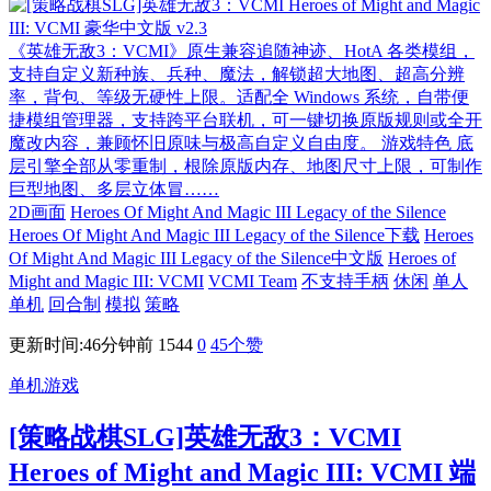
《英雄无敌3：VCMI》原生兼容追随神迹、HotA 各类模组，
支持自定义新种族、兵种、魔法，解锁超大地图、超高分辨
率，背包、等级无硬性上限。适配全 Windows 系统，自带便
捷模组管理器，支持跨平台联机，可一键切换原版规则或全开
魔改内容，兼顾怀旧原味与极高自定义自由度。 游戏特色 底
层引擎全部从零重制，根除原版内存、地图尺寸上限，可制作
巨型地图、多层立体冒……
2D画面
Heroes Of Might And Magic III Legacy of the Silence
Heroes Of Might And Magic III Legacy of the Silence下载
Heroes
Of Might And Magic III Legacy of the Silence中文版
Heroes of
Might and Magic III: VCMI
VCMI Team
不支持手柄
休闲
单人
单机
回合制
模拟
策略
更新时间:46分钟前
1544
0
45
个赞
单机游戏
[策略战棋SLG]英雄无敌3：VCMI
Heroes of Might and Magic III: VCMI 端