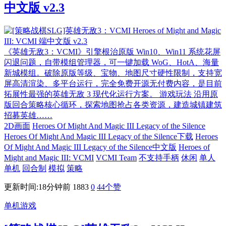
中文版 v2.3
《英雄无敌3：VCMI》引擎根治原版 Win10、Win11 系统花屏
闪退问题，自带模组管理器，可一键加载 WoG、HotA、海量
新城模组。破除原版等级、宝物、地图尺寸硬性限制，支持宽
屏高清渲染、多平台运行，完全免费开源无付费内容，是目前
拓展性最强的英雄无敌 3 现代化运行方案。 游戏玩法 沿用原
版回合策略核心循环，探索地图抢占各类资源，建造城镇建筑
招募英雄……
2D画面
Heroes Of Might And Magic III Legacy of the Silence
Heroes Of Might And Magic III Legacy of the Silence下载
Heroes
Of Might And Magic III Legacy of the Silence中文版
Heroes of
Might and Magic III: VCMI
VCMI Team
不支持手柄
休闲
单人
单机
回合制
模拟
策略
更新时间:18分钟前
1883
0
44
个赞
单机游戏