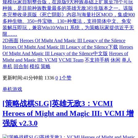
规模玩家自制整合版，在原版9大种族基础上扩展至78个可玩
种族，是目前种族数量最多的英雄无敌3衍生版本之一。该版
本完整收录原版《死亡阴影》内容与海量社区MOD，集成900
多种生物、350+件宝物、130+种魔法，支持简体中文、免安
装解压即玩，兼容Win10/Win11 系统，为策略玩家提供近乎无
限……
2D画面
Heroes Of Might And Magic III Legacy of the Silence
Heroes Of Might And Magic III Legacy of the Silence下载
Heroes
Of Might And Magic III Legacy of the Silence中文版
Heroes of
Might and Magic III: VCMI
VCMI Team
不支持手柄
休闲
单人
单机
回合制
模拟
策略
更新时间:41分钟前
1336
0
1
个赞
单机游戏
[策略战棋SLG]英雄无敌3：VCMI
Heroes of Might and Magic III: VCMI 增
强版 v2.3.0