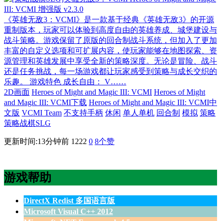
《英雄无敌3：VCMI》是一款基于经典《英雄无敌3》的开源
重制版本，玩家可以体验到高度自由的英雄养成、城堡建设与
战斗策略。游戏保留了原版的回合制战斗系统，但加入了更加
丰富的自定义选项和可扩展内容，使玩家能够在地图探索、资
源管理和英雄发展中享受全新的策略深度。无论是冒险、战斗
还是任务挑战，每一场游戏都让玩家感受到策略与成长交织的
乐趣。 游戏特色 成长自由： V……
2D画面
Heroes of Might and Magic III: VCMI
Heroes of Might
and Magic III: VCMI下载
Heroes of Might and Magic III: VCMI中
文版
VCMI Team
不支持手柄
休闲
单人单机
回合制
模拟
策略
策略战棋SLG
更新时间:13分钟前
1222
0
8
个赞
游戏帮助
DirectX Redist 多国语言版
Microsoft Visual C++ 2012