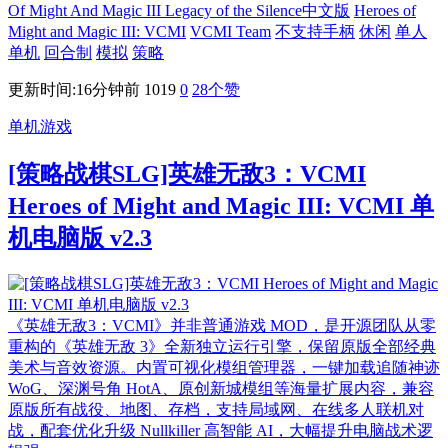
Of Might And Magic III Legacy of the Silence中文版
Heroes of
Might and Magic III: VCMI
VCMI Team
不支持手柄
休闲
单人
单机
回合制
模拟
策略
更新时间:16分钟前
1019
0
28
个赞
单机游戏
[策略战棋SLG]英雄无敌3：VCMI
Heroes of Might and Magic III: VCMI 单
机电脑版 v2.3
《英雄无敌3：VCMI》并非普通游戏 MOD，是开源团队从零
重构的《英雄无敌 3》全新独立运行引擎，保留原版全部经典
美术与音效资源。内置可视化模组管理器，一键加载追随神迹
WoG、深渊号角 HotA、原创新城模组等海量扩展内容，兼容
原版所有战役、地图、存档，支持局域网、在线多人联机对
战，配套优化升级 Nullkiller 高智能 AI，大幅提升电脑战术逻