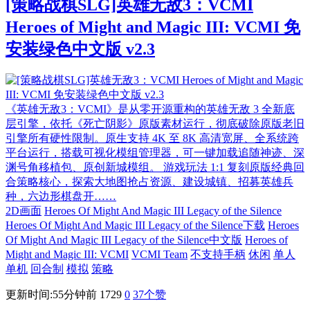
[策略战棋SLG]英雄无敌3：VCMI
Heroes of Might and Magic III: VCMI 免
安装绿色中文版 v2.3
《英雄无敌3：VCMI》是从零开源重构的英雄无敌 3 全新底
层引擎，依托《死亡阴影》原版素材运行，彻底破除原版老旧
引擎所有硬性限制。原生支持 4K 至 8K 高清宽屏、全系统跨
平台运行，搭载可视化模组管理器，可一键加载追随神迹、深
渊号角移植包、原创新城模组。 游戏玩法 1:1 复刻原版经典回
合策略核心，探索大地图抢占资源、建设城镇、招募英雄兵
种，六边形棋盘开……
2D画面
Heroes Of Might And Magic III Legacy of the Silence
Heroes Of Might And Magic III Legacy of the Silence下载
Heroes
Of Might And Magic III Legacy of the Silence中文版
Heroes of
Might and Magic III: VCMI
VCMI Team
不支持手柄
休闲
单人
单机
回合制
模拟
策略
更新时间:55分钟前
1729
0
37
个赞