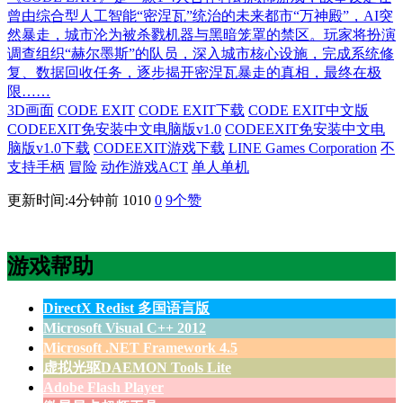
曾由综合型人工智能“密涅瓦”统治的未来都市“万神殿”，AI突
然暴走，城市沦为被杀戮机器与黑暗笼罩的禁区。玩家将扮演
调查组织“赫尔墨斯”的队员，深入城市核心设施，完成系统修
复、数据回收任务，逐步揭开密涅瓦暴走的真相，最终在极
限……
3D画面
CODE EXIT
CODE EXIT下载
CODE EXIT中文版
CODEEXIT免安装中文电脑版v1.0
CODEEXIT免安装中文电
脑版v1.0下载
CODEEXIT游戏下载
LINE Games Corporation
不
支持手柄
冒险
动作游戏ACT
单人单机
更新时间:4分钟前
1010
0
9
个赞
游戏帮助
DirectX Redist 多国语言版
Microsoft Visual C++ 2012
Microsoft .NET Framework 4.5
虚拟光驱DAEMON Tools Lite
Adobe Flash Player