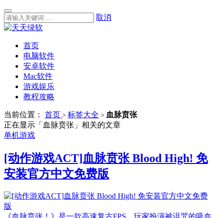
取消
首页
电脑软件
安卓软件
Mac软件
游戏娱乐
教程攻略
当前位置：
首页
标签大全
血脉贲张
>
>
正在显示「血脉贲张」相关的文章
单机游戏
[动作游戏ACT]血脉贲张 Blood High! 免
安装官方中文免费版
《血脉贲张！》是一款高速复古FPS，玩家扮演被诅咒的吸血