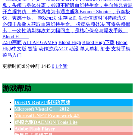
鬼，头颅与身体分离，必须不断吸血维持生命，并向施咒者展
开血腥复仇，整体风格为卡通血腥和Boomer Shooter，节奏极
快、爽感十足。 游戏玩法 生存吸血 生命值随时间持续流失，
必须击杀敌人获取血液维持生命。 投掷头颅处决 可将头颅掷
出，一次性清剿群敌并大幅回血，是核心保命与爆发手段。
Blood H……
2.5D画面
ALLAF GAMES
Blood High
Blood High下载
Blood
High中文版
冒险
动作游戏ACT
动漫
单人单机
射击
支持手柄
菜鸟入门
更新时间:8分钟前
1445
0
1
个赞
游戏帮助
DirectX Redist 多国语言版
Microsoft Visual C++ 2012
Microsoft .NET Framework 4.5
虚拟光驱DAEMON Tools Lite
Adobe Flash Player