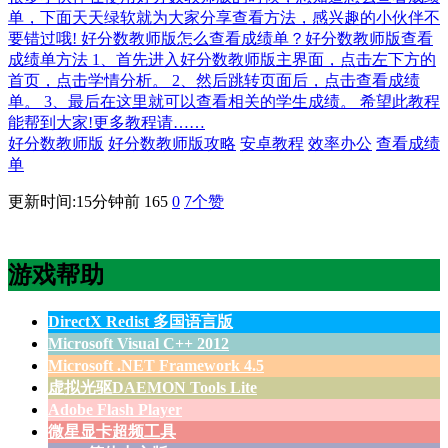
单，下面天天绿软就为大家分享查看方法，感兴趣的小伙伴不
要错过哦! 好分数教师版怎么查看成绩单？好分数教师版查看
成绩单方法 1、首先进入好分数教师版主界面，点击左下方的
首页，点击学情分析。 2、然后跳转页面后，点击查看成绩
单。 3、最后在这里就可以查看相关的学生成绩。 希望此教程
能帮到大家!更多教程请……
好分数教师版
好分数教师版攻略
安卓教程
效率办公
查看成绩
单
更新时间:15分钟前
165
0
7
个赞
游戏帮助
DirectX Redist 多国语言版
Microsoft Visual C++ 2012
Microsoft .NET Framework 4.5
虚拟光驱DAEMON Tools Lite
Adobe Flash Player
微星显卡超频工具