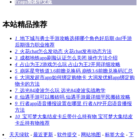
Fraps简体中文版
本站精品推荐
1
地下城与勇士手游攻略选择哪个角色好后期 dnf手游
后期强力职业推荐
2
火花chat怎么发动态 火花chat发布动态方法
3
成都地铁app刷脸认证怎么关闭 操作方法介绍
4
占山为王2游戏怎么玩 占山为王2开局详细攻略
5
崩坏星穹铁道3.6前瞻兑换码 崩铁3.6前瞻兑换码汇总
6
大润发超市app如何绑定购物卡 大润发优鲜app绑定购
物卡的方法
7
远光84凌波怎么玩 远光84凌波实战教学
8
仙遇手游可以搬砖吗 仙遇手游最详细平民搬砖攻略
9
行者app语音播报设置在哪里 行者APP开启语音播报
方法
10
宝可梦大集结皮卡丘带什么持有物 宝可梦大集结皮
卡丘持有物推荐
天天绿软
-
最近更新
-
软件提交
-
网站地图
-
标签大全
-
下