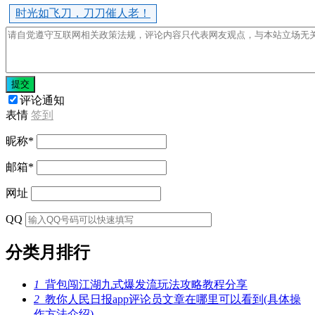
时光如飞刀，刀刀催人老！
提交
评论通知
表情
签到
昵称
*
邮箱
*
网址
QQ
分类月排行
1
背包闯江湖九式爆发流玩法攻略教程分享
2
教你人民日报app评论员文章在哪里可以看到(具体操
作方法介绍)