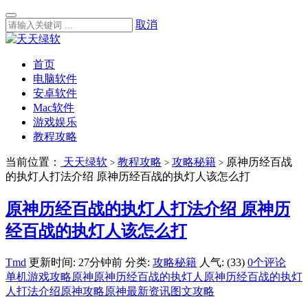
取消
首页
电脑软件
安卓软件
Mac软件
游戏娱乐
教程攻略
当前位置：
天天绿软
教程攻略
攻略秘籍
原神历经百战
>
>
>
的执灯人打法介绍 原神历经百战的执灯人该怎么打
原神历经百战的执灯人打法介绍 原神历
经百战的执灯人该怎么打
Tmd
更新时间: 27分钟前
分类:
攻略秘籍
人气: (33)
0个评论
单机游戏攻略
原神
原神历经百战的执灯人
原神历经百战的执灯
人打法介绍
原神攻略
原神最新资讯
图文攻略