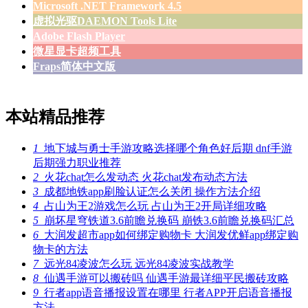
Microsoft .NET Framework 4.5
虚拟光驱DAEMON Tools Lite
Adobe Flash Player
微星显卡超频工具
Fraps简体中文版
本站精品推荐
1
地下城与勇士手游攻略选择哪个角色好后期 dnf手游
后期强力职业推荐
2
火花chat怎么发动态 火花chat发布动态方法
3
成都地铁app刷脸认证怎么关闭 操作方法介绍
4
占山为王2游戏怎么玩 占山为王2开局详细攻略
5
崩坏星穹铁道3.6前瞻兑换码 崩铁3.6前瞻兑换码汇总
6
大润发超市app如何绑定购物卡 大润发优鲜app绑定购
物卡的方法
7
远光84凌波怎么玩 远光84凌波实战教学
8
仙遇手游可以搬砖吗 仙遇手游最详细平民搬砖攻略
9
行者app语音播报设置在哪里 行者APP开启语音播报
方法