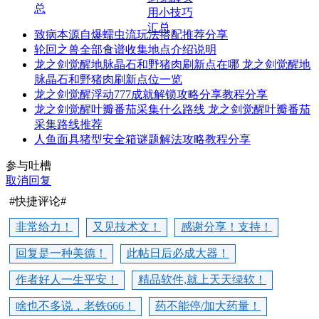
总
致病本源自爆蠕虫流玩法搭配推荐分享
轮回之兽全部食谱收集地点介绍说明
龙之剑觉醒地脉晶石和野猪肉刷新点在哪 龙之剑觉醒地
脉晶石和野猪肉刷新点位一览
龙之剑觉醒浮动777成就解锁攻略分享教程分享
龙之剑觉醒叶瓣番茄采集什么路线 龙之剑觉醒叶瓣番茄
采集路线推荐
人鱼面具猪型安全箱谜题解法攻略教程分享
参与吐槽
取消回复
#快捷评论#
非常给力！
又见技术文！
感谢分享！支持！
回复是一种美德！
此帖日后必成大器！
作者好人一生平安！
精品软件,就上天天绿软！
啥也不多说，老铁666！
药不能停/加大药量！