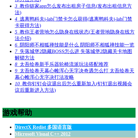
3
教你链家app怎么发布出租房子信息(发布出租信息方
法)
4
逃离鸭科夫j-lab门禁卡怎么获得(逃离鸭科夫j-lab门禁
卡获得方法)
5
教你王者营地怎么隐身在线状态(王者营地隐身在线方
法介绍)
6
阴阳师不相狐禅技能是什么 阴阳师不相狐禅技能一览
7
失落城堡2隐藏BOSS怎么进 失落城堡2隐藏关卡地图
解锁方法
8
太吾绘卷新手乐器轮椅流派玩法搭配推荐
9
太吾绘卷天幕心帷浑心无字决奇遇怎么打 太吾绘卷天
幕心帷浑心无字决打法攻略
10
教你钉钉会议退出后怎么重新加入(钉钉退出视频会
议后重新进入方法)
游戏帮助
DirectX Redist 多国语言版
Microsoft Visual C++ 2012