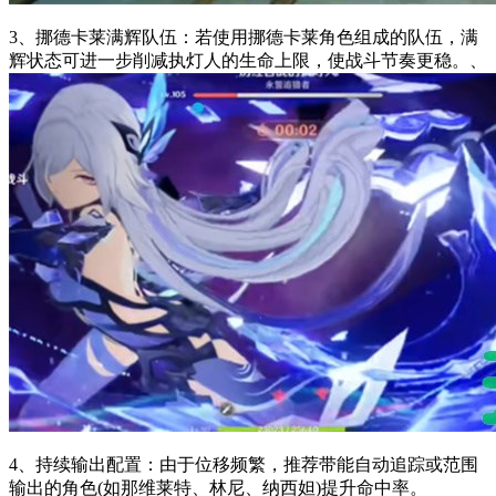
3、挪德卡莱满辉队伍：若使用挪德卡莱角色组成的队伍，满
辉状态可进一步削减执灯人的生命上限，使战斗节奏更稳。、
4、持续输出配置：由于位移频繁，推荐带能自动追踪或范围
输出的角色(如那维莱特、林尼、纳西妲)提升命中率。