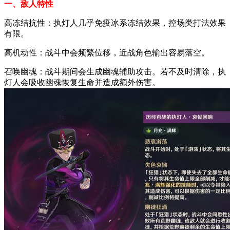
一、敌人特性
高冻结抗性：执灯人几乎免疫冰系冻结效果，控场类打法效果
有限。
高机动性：战斗中会频繁位移，近战角色输出容易落空。
召唤幽魂：战斗期间会生成幽魂辅助攻击。若不及时清除，执
灯人会吸收幽魂恢复生命并造成额外伤害。