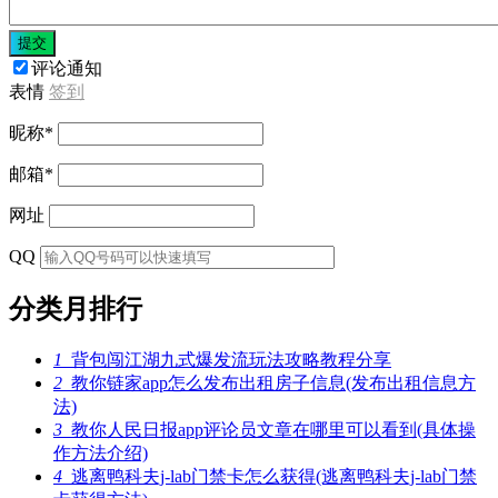
提交
评论通知
表情
签到
昵称
*
邮箱
*
网址
QQ
分类月排行
1
背包闯江湖九式爆发流玩法攻略教程分享
2
教你链家app怎么发布出租房子信息(发布出租信息方
法)
3
教你人民日报app评论员文章在哪里可以看到(具体操
作方法介绍)
4
逃离鸭科夫j-lab门禁卡怎么获得(逃离鸭科夫j-lab门禁