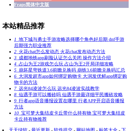
Fraps简体中文版
本站精品推荐
1
地下城与勇士手游攻略选择哪个角色好后期 dnf手游
后期强力职业推荐
2
火花chat怎么发动态 火花chat发布动态方法
3
成都地铁app刷脸认证怎么关闭 操作方法介绍
4
占山为王2游戏怎么玩 占山为王2开局详细攻略
5
崩坏星穹铁道3.6前瞻兑换码 崩铁3.6前瞻兑换码汇总
6
大润发超市app如何绑定购物卡 大润发优鲜app绑定购
物卡的方法
7
远光84凌波怎么玩 远光84凌波实战教学
8
仙遇手游可以搬砖吗 仙遇手游最详细平民搬砖攻略
9
行者app语音播报设置在哪里 行者APP开启语音播报
方法
10
宝可梦大集结皮卡丘带什么持有物 宝可梦大集结皮
卡丘持有物推荐
天天绿软
-
最近更新
-
软件提交
-
网站地图
-
标签大全
-
下