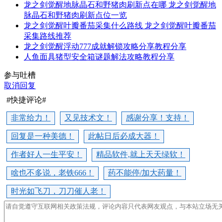
龙之剑觉醒地脉晶石和野猪肉刷新点在哪 龙之剑觉醒地
脉晶石和野猪肉刷新点位一览
龙之剑觉醒叶瓣番茄采集什么路线 龙之剑觉醒叶瓣番茄
采集路线推荐
龙之剑觉醒浮动777成就解锁攻略分享教程分享
人鱼面具猪型安全箱谜题解法攻略教程分享
参与吐槽
取消回复
#快捷评论#
非常给力！
又见技术文！
感谢分享！支持！
回复是一种美德！
此帖日后必成大器！
作者好人一生平安！
精品软件,就上天天绿软！
啥也不多说，老铁666！
药不能停/加大药量！
时光如飞刀，刀刀催人老！