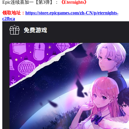
Epic连续喜加一【第3弹】：
《Eternights》
领取地址：
https://store.epicgames.com/zh-CN/p/eternights-
c2fbca