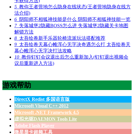
卡获得方法)
5
教你王者营地怎么隐身在线状态(王者营地隐身在线方
法介绍)
6
阴阳师不相狐禅技能是什么 阴阳师不相狐禅技能一览
7
失落城堡2隐藏BOSS怎么进 失落城堡2隐藏关卡地图
解锁方法
8
太吾绘卷新手乐器轮椅流派玩法搭配推荐
9
太吾绘卷天幕心帷浑心无字决奇遇怎么打 太吾绘卷天
幕心帷浑心无字决打法攻略
10
教你钉钉会议退出后怎么重新加入(钉钉退出视频会
议后重新进入方法)
游戏帮助
DirectX Redist 多国语言版
Microsoft Visual C++ 2012
Microsoft .NET Framework 4.5
虚拟光驱DAEMON Tools Lite
Adobe Flash Player
微星显卡超频工具