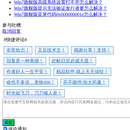
Win7旗舰版高级系统设置打不开怎么解决？
Win7旗舰版提示无法验证发行者要怎么解决？
Win7旗舰版蓝屏代码0x000000001e怎么解决？
参与吐槽
取消回复
#快捷评论#
非常给力！
又见技术文！
感谢分享！支持！
回复是一种美德！
此帖日后必成大器！
作者好人一生平安！
精品软件,就上天天绿软！
啥也不多说，老铁666！
药不能停/加大药量！
时光如飞刀，刀刀催人老！
提交
评论通知