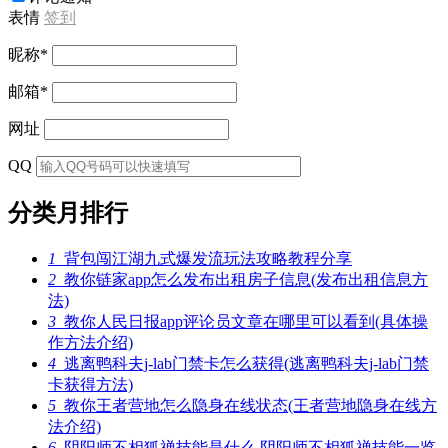
表情
签到
昵称
*
邮箱
*
网址
QQ
分类月排行
1
背包闯江湖九式爆发流玩法攻略教程分享
2
教你链家app怎么发布出租房子信息(发布出租信息方
法)
3
教你人民日报app评论员文章在哪里可以看到(具体操
作方法介绍)
4
逃离鸭科夫j-lab门禁卡怎么获得(逃离鸭科夫j-lab门禁
卡获得方法)
5
教你王者营地怎么隐身在线状态(王者营地隐身在线方
法介绍)
6
阴阳师不相狐禅技能是什么 阴阳师不相狐禅技能一览