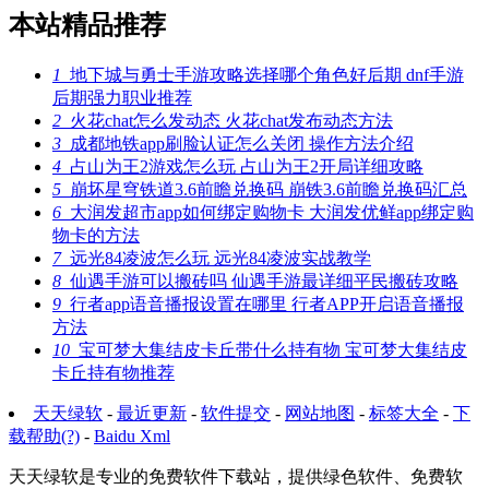
本站精品推荐
1
地下城与勇士手游攻略选择哪个角色好后期 dnf手游
后期强力职业推荐
2
火花chat怎么发动态 火花chat发布动态方法
3
成都地铁app刷脸认证怎么关闭 操作方法介绍
4
占山为王2游戏怎么玩 占山为王2开局详细攻略
5
崩坏星穹铁道3.6前瞻兑换码 崩铁3.6前瞻兑换码汇总
6
大润发超市app如何绑定购物卡 大润发优鲜app绑定购
物卡的方法
7
远光84凌波怎么玩 远光84凌波实战教学
8
仙遇手游可以搬砖吗 仙遇手游最详细平民搬砖攻略
9
行者app语音播报设置在哪里 行者APP开启语音播报
方法
10
宝可梦大集结皮卡丘带什么持有物 宝可梦大集结皮
卡丘持有物推荐
天天绿软
-
最近更新
-
软件提交
-
网站地图
-
标签大全
-
下
载帮助(?)
-
Baidu Xml
天天绿软是专业的免费软件下载站，提供绿色软件、免费软