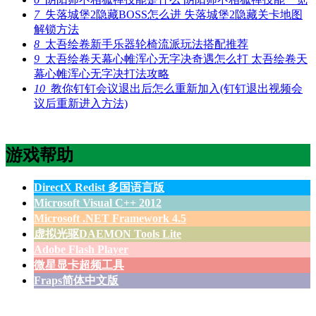
7
失落城堡2隐藏BOSS怎么进 失落城堡2隐藏关卡地图
解锁方法
8
太吾绘卷新手乐器轮椅流派玩法搭配推荐
9
太吾绘卷天幕心帷浑心无字决奇遇怎么打 太吾绘卷天
幕心帷浑心无字决打法攻略
10
教你钉钉会议退出后怎么重新加入(钉钉退出视频会
议后重新进入方法)
游戏帮助
DirectX Redist 多国语言版
Microsoft Visual C++ 2012
Microsoft .NET Framework 4.5
虚拟光驱DAEMON Tools Lite
Adobe Flash Player
微星显卡超频工具
Fraps简体中文版