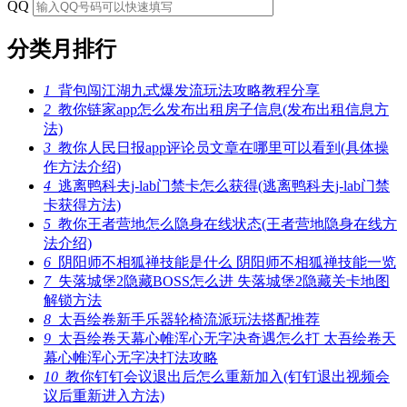
QQ
分类月排行
1
背包闯江湖九式爆发流玩法攻略教程分享
2
教你链家app怎么发布出租房子信息(发布出租信息方
法)
3
教你人民日报app评论员文章在哪里可以看到(具体操
作方法介绍)
4
逃离鸭科夫j-lab门禁卡怎么获得(逃离鸭科夫j-lab门禁
卡获得方法)
5
教你王者营地怎么隐身在线状态(王者营地隐身在线方
法介绍)
6
阴阳师不相狐禅技能是什么 阴阳师不相狐禅技能一览
7
失落城堡2隐藏BOSS怎么进 失落城堡2隐藏关卡地图
解锁方法
8
太吾绘卷新手乐器轮椅流派玩法搭配推荐
9
太吾绘卷天幕心帷浑心无字决奇遇怎么打 太吾绘卷天
幕心帷浑心无字决打法攻略
10
教你钉钉会议退出后怎么重新加入(钉钉退出视频会
议后重新进入方法)