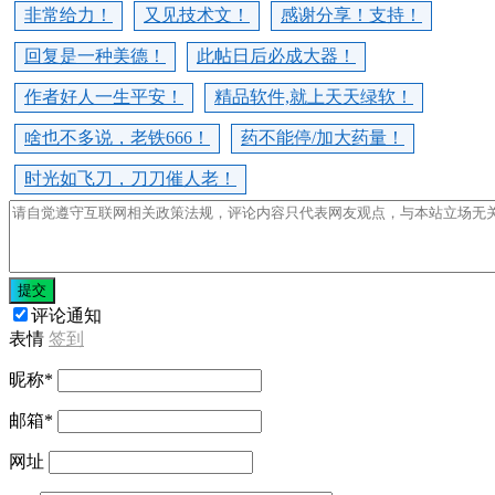
非常给力！
又见技术文！
感谢分享！支持！
回复是一种美德！
此帖日后必成大器！
作者好人一生平安！
精品软件,就上天天绿软！
啥也不多说，老铁666！
药不能停/加大药量！
时光如飞刀，刀刀催人老！
提交
评论通知
表情
签到
昵称
*
邮箱
*
网址