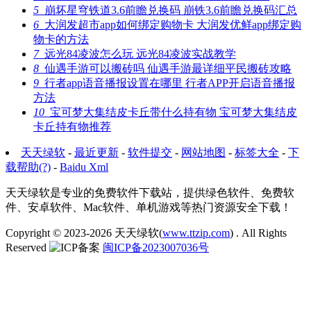
5
崩坏星穹铁道3.6前瞻兑换码 崩铁3.6前瞻兑换码汇总
6
大润发超市app如何绑定购物卡 大润发优鲜app绑定购
物卡的方法
7
远光84凌波怎么玩 远光84凌波实战教学
8
仙遇手游可以搬砖吗 仙遇手游最详细平民搬砖攻略
9
行者app语音播报设置在哪里 行者APP开启语音播报
方法
10
宝可梦大集结皮卡丘带什么持有物 宝可梦大集结皮
卡丘持有物推荐
天天绿软
-
最近更新
-
软件提交
-
网站地图
-
标签大全
-
下
载帮助(?)
-
Baidu Xml
天天绿软是专业的免费软件下载站，提供绿色软件、免费软
件、安卓软件、Mac软件、单机游戏等热门资源安全下载！
Copyright © 2023-2026
天天绿软(
www.ttzip.com
)
. All Rights
Reserved
闽ICP备2023007036号