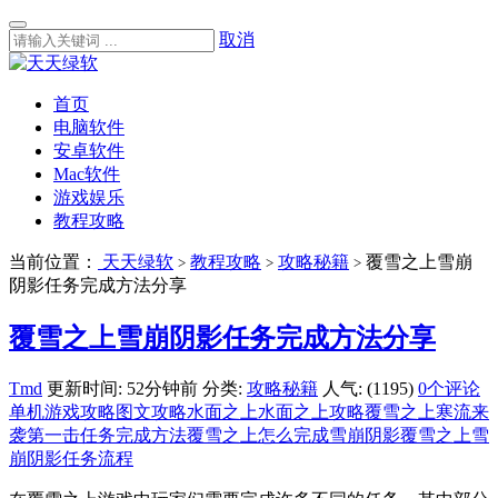
取消
首页
电脑软件
安卓软件
Mac软件
游戏娱乐
教程攻略
当前位置：
天天绿软
教程攻略
攻略秘籍
覆雪之上雪崩
>
>
>
阴影任务完成方法分享
覆雪之上雪崩阴影任务完成方法分享
Tmd
更新时间: 52分钟前
分类:
攻略秘籍
人气: (1195)
0个评论
单机游戏攻略
图文攻略
水面之上
水面之上攻略
覆雪之上寒流来
袭第一击任务完成方法
覆雪之上怎么完成雪崩阴影
覆雪之上雪
崩阴影任务流程