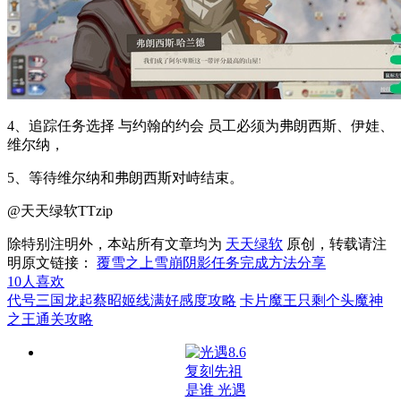
4、追踪任务选择 与约翰的约会 员工必须为弗朗西斯、伊娃、
维尔纳，
5、等待维尔纳和弗朗西斯对峙结束。
@天天绿软TTzip
除特别注明外，本站所有文章均为
天天绿软
原创，转载请注
明原文链接：
覆雪之上雪崩阴影任务完成方法分享
10
人喜欢
代号三国龙起蔡昭姬线满好感度攻略
卡片魔王只剩个头魔神
之王通关攻略