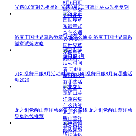
光遇8.6复刻先祖是谁 光遇8月6日可靠护林员先祖复刻
洛克王国世界草系徽章试炼怎么通关 洛克王国世界草系
徽章试炼攻略
刀剑乱舞日服8月活动时间表 刀剑乱舞日服8月有哪些活
动2026
龙之剑觉醒山蒜洋葱采集什么路线 龙之剑觉醒山蒜洋葱
采集路线推荐