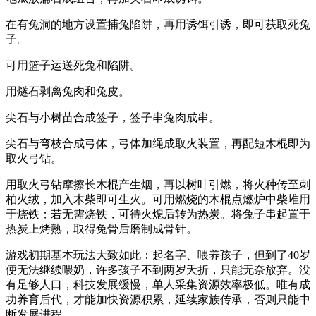
在有兔洞的地方设置捕兔陷阱，再用诱饵引诱，即可获取死兔
子。
可用篮子运送死兔和陷阱。
用燧石剥离兔肉和兔皮。
尖石与小树苗合成签子，签子串兔肉成串。
尖石与弯枝合成弓体，弓体加绳成取火装置，再配短木棍即为
取火弓钻。
用取火弓钻摩擦长木棍产生烟，再以树叶引燃，将火种传至刺
柏火绒，加入木柴即可生火。可用燃烧的木棍点燃炉中柴堆用
于烧铁；若无需烧铁，可待火熄后转为热炭。将兔子串起置于
热炭上烤熟，取得兔骨后磨制成骨针。
游戏初期基本玩法大致如此：起名字、喂养孩子，但到了40岁
便无法继续喂奶，许多孩子不到两岁夭折，只能无奈放弃。没
有足够人口，科技发展缓慢，单人采集资源效率极低。唯有成
功养育后代，才能加快资源积累，延续家族传承，否则只能中
断发展进程。