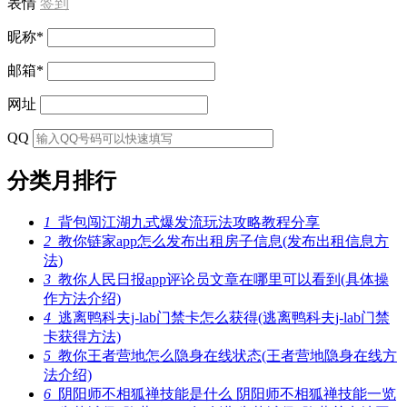
表情
签到
昵称
*
邮箱
*
网址
QQ
分类月排行
1
背包闯江湖九式爆发流玩法攻略教程分享
2
教你链家app怎么发布出租房子信息(发布出租信息方
法)
3
教你人民日报app评论员文章在哪里可以看到(具体操
作方法介绍)
4
逃离鸭科夫j-lab门禁卡怎么获得(逃离鸭科夫j-lab门禁
卡获得方法)
5
教你王者营地怎么隐身在线状态(王者营地隐身在线方
法介绍)
6
阴阳师不相狐禅技能是什么 阴阳师不相狐禅技能一览