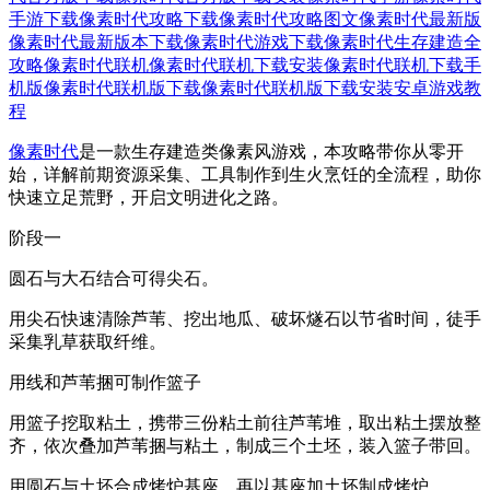
手游下载
像素时代攻略下载
像素时代攻略图文
像素时代最新版
像素时代最新版本下载
像素时代游戏下载
像素时代生存建造全
攻略
像素时代联机
像素时代联机下载安装
像素时代联机下载手
机版
像素时代联机版下载
像素时代联机版下载安装
安卓游戏教
程
像素时代
是一款生存建造类像素风游戏，本攻略带你从零开
始，详解前期资源采集、工具制作到生火烹饪的全流程，助你
快速立足荒野，开启文明进化之路。
阶段一
圆石与大石结合可得尖石。
用尖石快速清除芦苇、挖出地瓜、破坏燧石以节省时间，徒手
采集乳草获取纤维。
用线和芦苇捆可制作篮子
用篮子挖取粘土，携带三份粘土前往芦苇堆，取出粘土摆放整
齐，依次叠加芦苇捆与粘土，制成三个土坯，装入篮子带回。
用圆石与土坯合成烤炉基座，再以基座加土坯制成烤炉。