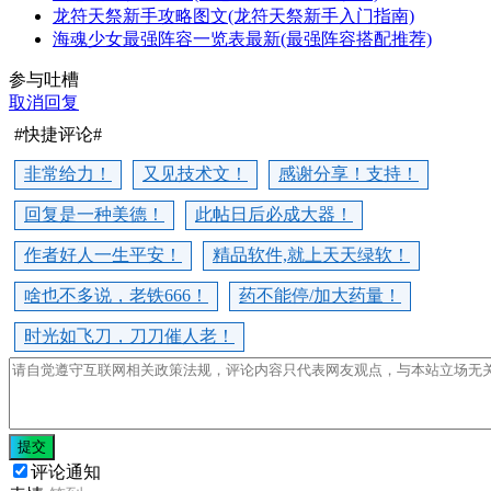
龙符天祭新手攻略图文(龙符天祭新手入门指南)
海魂少女最强阵容一览表最新(最强阵容搭配推荐)
参与吐槽
取消回复
#快捷评论#
非常给力！
又见技术文！
感谢分享！支持！
回复是一种美德！
此帖日后必成大器！
作者好人一生平安！
精品软件,就上天天绿软！
啥也不多说，老铁666！
药不能停/加大药量！
时光如飞刀，刀刀催人老！
提交
评论通知