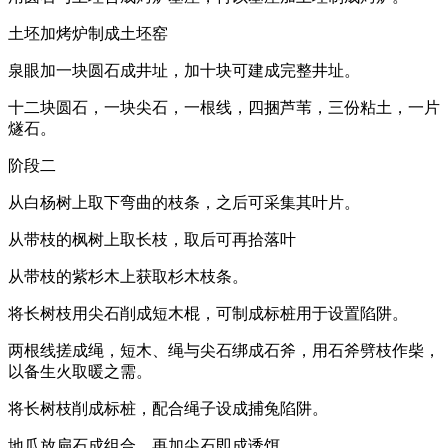
土坯加烤炉制成土坯窑
泉眼加一块圆石成井址，加十块可建成完整井址。
十二块圆石，一块尖石，一根线，四捆芦苇，三份粘土，一片
燧石。
阶段二
从白杨树上取下弯曲的枝条，之后可采集其叶片。
从带枝的枫树上取长枝，取后可再拾落叶
从带枝的紫杉木上获取杉木枝条。
将长树枝用尖石削成短木棍，可制成标桩用于设置陷阱。
两根线搓成绳，短木、绳与尖石绑成石斧，用石斧劈枝作柴，
以备生火取暖之需。
将长树枝削成标桩，配合绳子设成捕兔陷阱。
地瓜放扁石成组合，再加尖石即成诱饵。