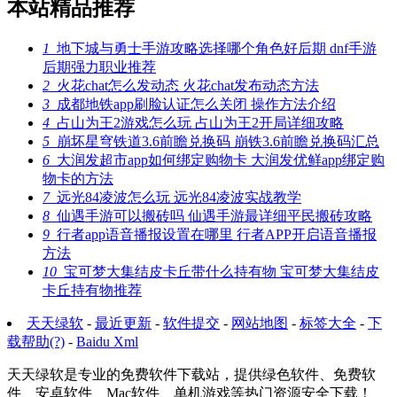
本站精品推荐
1
地下城与勇士手游攻略选择哪个角色好后期 dnf手游
后期强力职业推荐
2
火花chat怎么发动态 火花chat发布动态方法
3
成都地铁app刷脸认证怎么关闭 操作方法介绍
4
占山为王2游戏怎么玩 占山为王2开局详细攻略
5
崩坏星穹铁道3.6前瞻兑换码 崩铁3.6前瞻兑换码汇总
6
大润发超市app如何绑定购物卡 大润发优鲜app绑定购
物卡的方法
7
远光84凌波怎么玩 远光84凌波实战教学
8
仙遇手游可以搬砖吗 仙遇手游最详细平民搬砖攻略
9
行者app语音播报设置在哪里 行者APP开启语音播报
方法
10
宝可梦大集结皮卡丘带什么持有物 宝可梦大集结皮
卡丘持有物推荐
天天绿软
-
最近更新
-
软件提交
-
网站地图
-
标签大全
-
下
载帮助(?)
-
Baidu Xml
天天绿软是专业的免费软件下载站，提供绿色软件、免费软
件、安卓软件、Mac软件、单机游戏等热门资源安全下载！