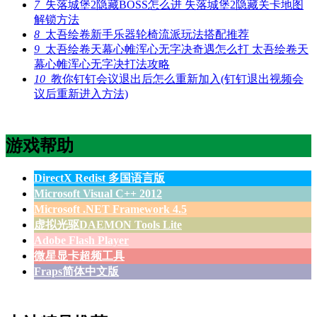
7
失落城堡2隐藏BOSS怎么进 失落城堡2隐藏关卡地图
解锁方法
8
太吾绘卷新手乐器轮椅流派玩法搭配推荐
9
太吾绘卷天幕心帷浑心无字决奇遇怎么打 太吾绘卷天
幕心帷浑心无字决打法攻略
10
教你钉钉会议退出后怎么重新加入(钉钉退出视频会
议后重新进入方法)
游戏帮助
DirectX Redist 多国语言版
Microsoft Visual C++ 2012
Microsoft .NET Framework 4.5
虚拟光驱DAEMON Tools Lite
Adobe Flash Player
微星显卡超频工具
Fraps简体中文版