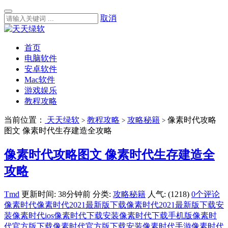
取消
首页
电脑软件
安卓软件
Mac软件
游戏娱乐
教程攻略
当前位置：
天天绿软
教程攻略
攻略秘籍
像素时代攻略
>
>
>
图文 像素时代生存建造全攻略
像素时代攻略图文 像素时代生存建造全
攻略
Tmd
更新时间: 38分钟前
分类:
攻略秘籍
人气: (1218)
0个评论
像素时代
像素时代2021最新版下载
像素时代2021最新版下载安
装
像素时代ios
像素时代下载安装
像素时代下载手机版
像素时
代官方版下载
像素时代官方版下载安装
像素时代手游
像素时代