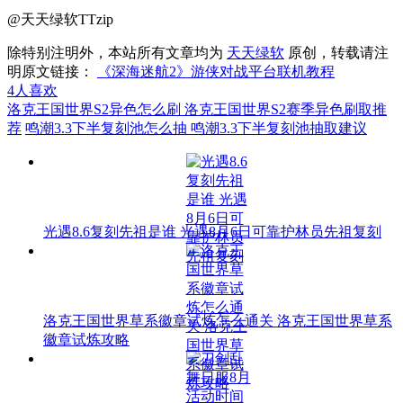
@天天绿软TTzip
除特别注明外，本站所有文章均为
天天绿软
原创，转载请注
明原文链接：
《深海迷航2》游侠对战平台联机教程
4
人喜欢
洛克王国世界S2异色怎么刷 洛克王国世界S2赛季异色刷取推
荐
鸣潮3.3下半复刻池怎么抽 鸣潮3.3下半复刻池抽取建议
光遇8.6复刻先祖是谁 光遇8月6日可靠护林员先祖复刻
洛克王国世界草系徽章试炼怎么通关 洛克王国世界草系
徽章试炼攻略