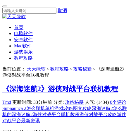
取消
首页
电脑软件
安卓软件
Mac软件
游戏娱乐
教程攻略
当前位置：
天天绿软
教程攻略
攻略秘籍
《深海迷航2》
>
>
>
游侠对战平台联机教程
《深海迷航2》游侠对战平台联机教程
Tmd
更新时间: 33分钟前
分类:
攻略秘籍
人气: (1434)
0个评论
Subnautica 2怎么联机
单机游戏攻略
图文攻略
深海迷航2怎么联
机的
深海迷航2游侠对战平台联机教程
游侠对战平台攻略
游侠
对战平台最新资讯