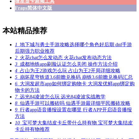
微星显卡超频工具
Fraps简体中文版
本站精品推荐
1
地下城与勇士手游攻略选择哪个角色好后期 dnf手游
后期强力职业推荐
2
火花chat怎么发动态 火花chat发布动态方法
3
成都地铁app刷脸认证怎么关闭 操作方法介绍
4
占山为王2游戏怎么玩 占山为王2开局详细攻略
5
崩坏星穹铁道3.6前瞻兑换码 崩铁3.6前瞻兑换码汇总
6
大润发超市app如何绑定购物卡 大润发优鲜app绑定购
物卡的方法
7
远光84凌波怎么玩 远光84凌波实战教学
8
仙遇手游可以搬砖吗 仙遇手游最详细平民搬砖攻略
9
行者app语音播报设置在哪里 行者APP开启语音播报
方法
10
宝可梦大集结皮卡丘带什么持有物 宝可梦大集结皮
卡丘持有物推荐