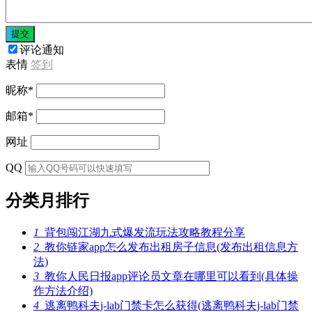
提交
评论通知
表情
签到
昵称
*
邮箱
*
网址
QQ
分类月排行
1
背包闯江湖九式爆发流玩法攻略教程分享
2
教你链家app怎么发布出租房子信息(发布出租信息方
法)
3
教你人民日报app评论员文章在哪里可以看到(具体操
作方法介绍)
4
逃离鸭科夫j-lab门禁卡怎么获得(逃离鸭科夫j-lab门禁