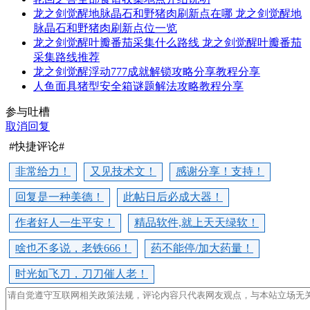
龙之剑觉醒地脉晶石和野猪肉刷新点在哪 龙之剑觉醒地
脉晶石和野猪肉刷新点位一览
龙之剑觉醒叶瓣番茄采集什么路线 龙之剑觉醒叶瓣番茄
采集路线推荐
龙之剑觉醒浮动777成就解锁攻略分享教程分享
人鱼面具猪型安全箱谜题解法攻略教程分享
参与吐槽
取消回复
#快捷评论#
非常给力！
又见技术文！
感谢分享！支持！
回复是一种美德！
此帖日后必成大器！
作者好人一生平安！
精品软件,就上天天绿软！
啥也不多说，老铁666！
药不能停/加大药量！
时光如飞刀，刀刀催人老！