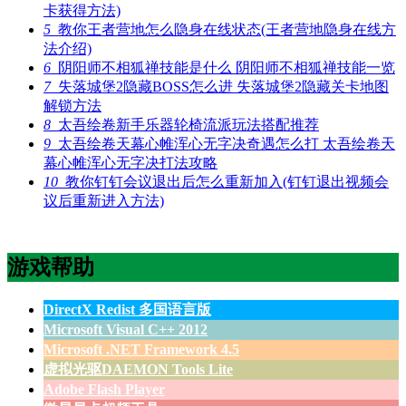
卡获得方法)
5
教你王者营地怎么隐身在线状态(王者营地隐身在线方
法介绍)
6
阴阳师不相狐禅技能是什么 阴阳师不相狐禅技能一览
7
失落城堡2隐藏BOSS怎么进 失落城堡2隐藏关卡地图
解锁方法
8
太吾绘卷新手乐器轮椅流派玩法搭配推荐
9
太吾绘卷天幕心帷浑心无字决奇遇怎么打 太吾绘卷天
幕心帷浑心无字决打法攻略
10
教你钉钉会议退出后怎么重新加入(钉钉退出视频会
议后重新进入方法)
游戏帮助
DirectX Redist 多国语言版
Microsoft Visual C++ 2012
Microsoft .NET Framework 4.5
虚拟光驱DAEMON Tools Lite
Adobe Flash Player