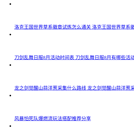
洛克王国世界草系徽章试炼怎么通关 洛克王国世界草系
刀剑乱舞日服8月活动时间表 刀剑乱舞日服8月有哪些活动2
龙之剑觉醒山蒜洋葱采集什么路线 龙之剑觉醒山蒜洋葱
风暴怕死队爆燃流玩法搭配推荐分享