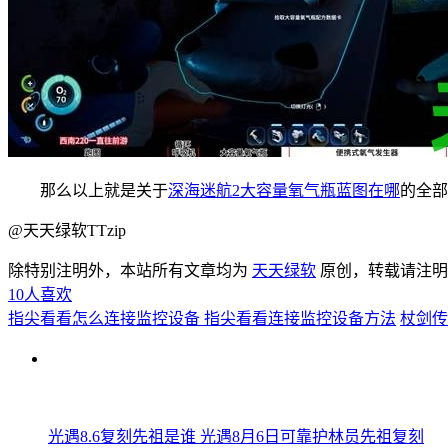
那么以上就是关于
深海迷航2
大容量氧气瓶蓝图在哪
的全部
@天天绿软TTzip
除特别注明外，本站所有文章均为
天天绿软
原创，转载请注
10
人喜欢
指尖看看怎么连接监控设备 指尖看看连接监控设备方法
杖剑传
光遇8.6复刻先祖是谁 光遇8月6日可靠护林员先祖复刻