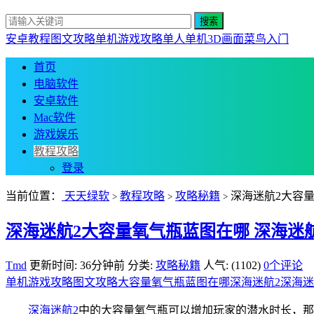
安卓教程
图文攻略
单机游戏攻略
单人单机
3D画面
菜鸟入门
首页
电脑软件
安卓软件
Mac软件
游戏娱乐
教程攻略
登录
当前位置：
天天绿软
教程攻略
攻略秘籍
深海迷航2大容
>
>
>
深海迷航2大容量氧气瓶蓝图在哪 深海迷
Tmd
更新时间: 36分钟前
分类:
攻略秘籍
人气: (1102)
0个评论
单机游戏攻略
图文攻略
大容量氧气瓶蓝图在哪
深海迷航2
深海迷
深海迷航2
中的大容量氧气瓶可以增加玩家的潜水时长，那