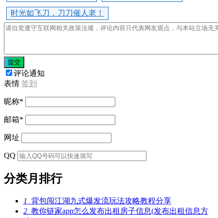
时光如飞刀，刀刀催人老！
提交
评论通知
表情
签到
昵称
*
邮箱
*
网址
QQ
分类月排行
1
背包闯江湖九式爆发流玩法攻略教程分享
2
教你链家app怎么发布出租房子信息(发布出租信息方