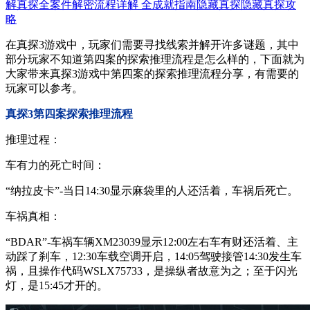
解
真探全案件解密流程详解 全成就指南
隐藏真探
隐藏真探攻
略
在真探3游戏中，玩家们需要寻找线索并解开许多谜题，其中
部分玩家不知道第四案的探索推理流程是怎么样的，下面就为
大家带来真探3游戏中第四案的探索推理流程分享，有需要的
玩家可以参考。
真探3第四案探索推理流程
推理过程：
车有力的死亡时间：
“纳拉皮卡”-当日14:30显示麻袋里的人还活着，车祸后死亡。
车祸真相：
“BDAR”-车祸车辆XM23039显示12:00左右车有财还活着、主
动踩了刹车，12:30车载空调开启，14:05驾驶接管14:30发生车
祸，且操作代码WSLX75733，是操纵者故意为之；至于闪光
灯，是15:45才开的。