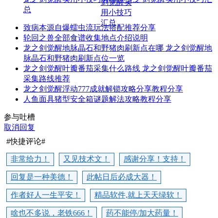
总
致病本源自爆蠕虫流玩法搭配推荐分享
轮回之兽全部食谱收集地点介绍说明
龙之剑觉醒地脉晶石和野猪肉刷新点在哪 龙之剑觉醒地
脉晶石和野猪肉刷新点位一览
龙之剑觉醒叶瓣番茄采集什么路线 龙之剑觉醒叶瓣番茄
采集路线推荐
龙之剑觉醒浮动777成就解锁攻略分享教程分享
人鱼面具猪型安全箱谜题解法攻略教程分享
参与吐槽
取消回复
#快捷评论#
非常给力！
又见技术文！
感谢分享！支持！
回复是一种美德！
此帖日后必成大器！
作者好人一生平安！
精品软件,就上天天绿软！
啥也不多说，老铁666！
药不能停/加大药量！