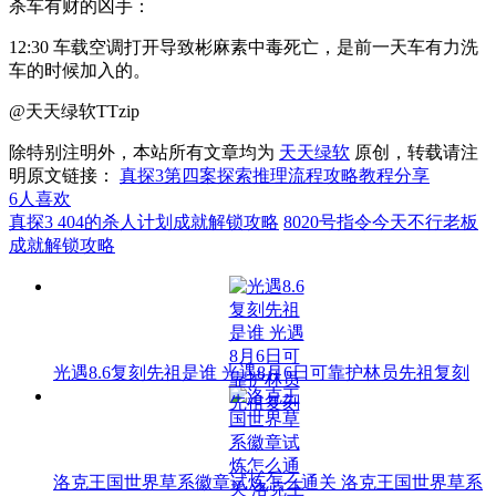
杀车有财的凶手：
12:30 车载空调打开导致彬麻素中毒死亡，是前一天车有力洗
车的时候加入的。
@天天绿软TTzip
除特别注明外，本站所有文章均为
天天绿软
原创，转载请注
明原文链接：
真探3第四案探索推理流程攻略教程分享
6
人喜欢
真探3 404的杀人计划成就解锁攻略
8020号指令今天不行老板
成就解锁攻略
光遇8.6复刻先祖是谁 光遇8月6日可靠护林员先祖复刻
洛克王国世界草系徽章试炼怎么通关 洛克王国世界草系