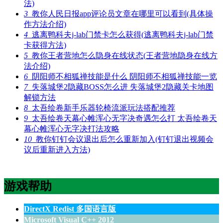
法)
3
教你人民日报app评论员文章在哪里可以看到(具体操
作方法介绍)
4
逃离鸭科夫j-lab门禁卡怎么获得(逃离鸭科夫j-lab门禁
卡获得方法)
5
教你王者营地怎么隐身在线状态(王者营地隐身在线方
法介绍)
6
阴阳师不相狐禅技能是什么 阴阳师不相狐禅技能一览
7
失落城堡2隐藏BOSS怎么进 失落城堡2隐藏关卡地图
解锁方法
8
太吾绘卷新手乐器轮椅流派玩法搭配推荐
9
太吾绘卷天幕心帷浑心无字决奇遇怎么打 太吾绘卷天
幕心帷浑心无字决打法攻略
10
教你钉钉会议退出后怎么重新加入(钉钉退出视频会
议后重新进入方法)
游戏帮助
DirectX Redist 多国语言版
Microsoft Visual C++ 2012