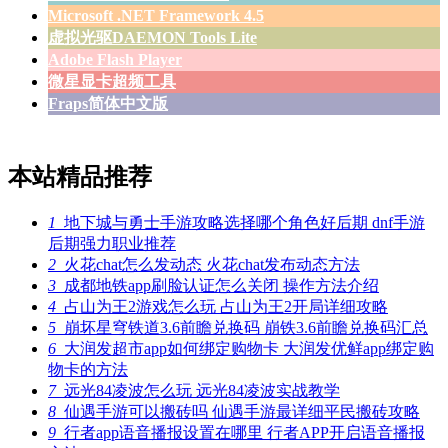
Microsoft .NET Framework 4.5
虚拟光驱DAEMON Tools Lite
Adobe Flash Player
微星显卡超频工具
Fraps简体中文版
本站精品推荐
1
地下城与勇士手游攻略选择哪个角色好后期 dnf手游
后期强力职业推荐
2
火花chat怎么发动态 火花chat发布动态方法
3
成都地铁app刷脸认证怎么关闭 操作方法介绍
4
占山为王2游戏怎么玩 占山为王2开局详细攻略
5
崩坏星穹铁道3.6前瞻兑换码 崩铁3.6前瞻兑换码汇总
6
大润发超市app如何绑定购物卡 大润发优鲜app绑定购
物卡的方法
7
远光84凌波怎么玩 远光84凌波实战教学
8
仙遇手游可以搬砖吗 仙遇手游最详细平民搬砖攻略
9
行者app语音播报设置在哪里 行者APP开启语音播报