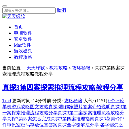
取消
首页
电脑软件
安卓软件
Mac软件
游戏娱乐
教程攻略
当前位置：
天天绿软
教程攻略
攻略秘籍
真探3第四案探
>
>
>
索推理流程攻略教程分享
真探3第四案探索推理流程攻略教程分享
Tmd
更新时间: 14分钟前
分类:
攻略秘籍
人气: (1151)
0个评论
单机游戏攻略
图文攻略
真探3剧作家照片答案介绍说明
真探3第
一案探索推理流程攻略分享
真探3第二案探索推理流程攻略分
享
真探3第四案怎么完成
真探3第四案推理指南
真探3葛美玲邮
件审讯室密码存放位置答案
真探全字谜解法分享 各字谜怎么