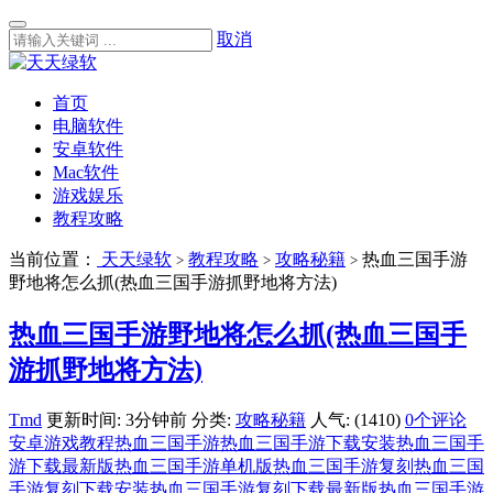
取消
首页
电脑软件
安卓软件
Mac软件
游戏娱乐
教程攻略
当前位置：
天天绿软
教程攻略
攻略秘籍
热血三国手游
>
>
>
野地将怎么抓(热血三国手游抓野地将方法)
热血三国手游野地将怎么抓(热血三国手
游抓野地将方法)
Tmd
更新时间: 3分钟前
分类:
攻略秘籍
人气: (1410)
0个评论
安卓游戏教程
热血三国手游
热血三国手游下载安装
热血三国手
游下载最新版
热血三国手游单机版
热血三国手游复刻
热血三国
手游复刻下载安装
热血三国手游复刻下载最新版
热血三国手游