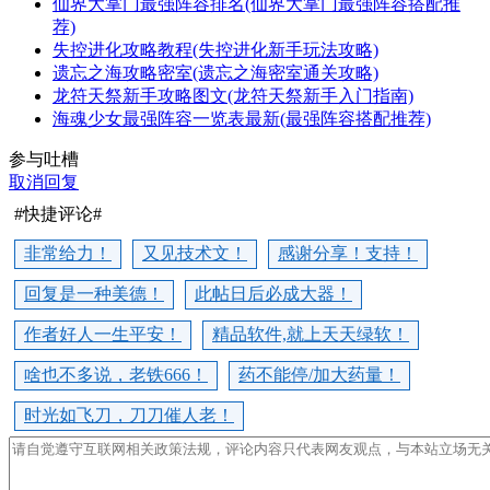
仙界大掌门最强阵容排名(仙界大掌门最强阵容搭配推
荐)
失控进化攻略教程(失控进化新手玩法攻略)
遗忘之海攻略密室(遗忘之海密室通关攻略)
龙符天祭新手攻略图文(龙符天祭新手入门指南)
海魂少女最强阵容一览表最新(最强阵容搭配推荐)
参与吐槽
取消回复
#快捷评论#
非常给力！
又见技术文！
感谢分享！支持！
回复是一种美德！
此帖日后必成大器！
作者好人一生平安！
精品软件,就上天天绿软！
啥也不多说，老铁666！
药不能停/加大药量！
时光如飞刀，刀刀催人老！