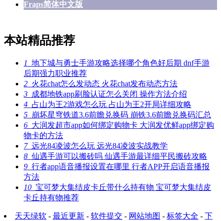
Fraps简体中文版
本站精品推荐
1
地下城与勇士手游攻略选择哪个角色好后期 dnf手游
后期强力职业推荐
2
火花chat怎么发动态 火花chat发布动态方法
3
成都地铁app刷脸认证怎么关闭 操作方法介绍
4
占山为王2游戏怎么玩 占山为王2开局详细攻略
5
崩坏星穹铁道3.6前瞻兑换码 崩铁3.6前瞻兑换码汇总
6
大润发超市app如何绑定购物卡 大润发优鲜app绑定购
物卡的方法
7
远光84凌波怎么玩 远光84凌波实战教学
8
仙遇手游可以搬砖吗 仙遇手游最详细平民搬砖攻略
9
行者app语音播报设置在哪里 行者APP开启语音播报
方法
10
宝可梦大集结皮卡丘带什么持有物 宝可梦大集结皮
卡丘持有物推荐
天天绿软
-
最近更新
-
软件提交
-
网站地图
-
标签大全
-
下