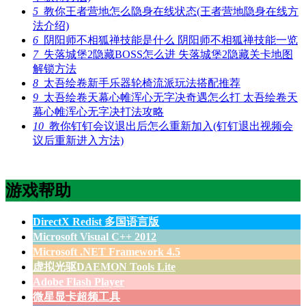
5
教你王者营地怎么隐身在线状态(王者营地隐身在线方
法介绍)
6
阴阳师不相狐禅技能是什么 阴阳师不相狐禅技能一览
7
失落城堡2隐藏BOSS怎么进 失落城堡2隐藏关卡地图
解锁方法
8
太吾绘卷新手乐器轮椅流派玩法搭配推荐
9
太吾绘卷天幕心帷浑心无字决奇遇怎么打 太吾绘卷天
幕心帷浑心无字决打法攻略
10
教你钉钉会议退出后怎么重新加入(钉钉退出视频会
议后重新进入方法)
游戏帮助
DirectX Redist 多国语言版
Microsoft Visual C++ 2012
Microsoft .NET Framework 4.5
虚拟光驱DAEMON Tools Lite
Adobe Flash Player
微星显卡超频工具