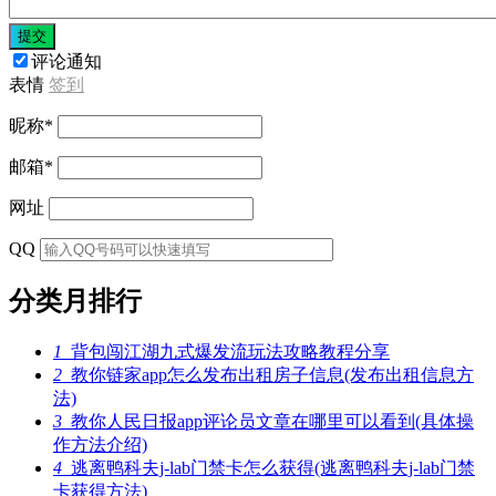
提交
评论通知
表情
签到
昵称
*
邮箱
*
网址
QQ
分类月排行
1
背包闯江湖九式爆发流玩法攻略教程分享
2
教你链家app怎么发布出租房子信息(发布出租信息方
法)
3
教你人民日报app评论员文章在哪里可以看到(具体操
作方法介绍)
4
逃离鸭科夫j-lab门禁卡怎么获得(逃离鸭科夫j-lab门禁
卡获得方法)