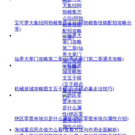
宝可梦大集结阿勃梭鲁怎么玩(阿勃梭鲁技能配招攻略分
享)
仙界大掌门攻略第二章(仙界大掌门第二章通关攻略)
机械迷城攻略图文五子棋(五子棋必赢走法技巧)
绝区零蕾米埃尔是什么属性(绝区零蕾米埃尔属性介绍)
海域重启恶念值怎么看(查看方法与作用全面解析)