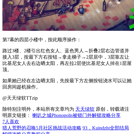
第7幕的四层小楼中，按此顺序操作：
路过3楼、2楼引出红色女人、蓝色男人→折叠2层右边管道并
接入3层，按最下方右按钮→拿走梯子→2层居中，3层靠左让
比基尼女人去右边晒太阳，再左拉2层使比基尼女人掉在1层屋
顶。
如果她已经在左边晒太阳，先按最下方左侧按钮浇水可以让她
回房间趁机操作。
@天天绿软TTzip
除特别注明外，本站所有文章均为
天天绿软
原创，转载请注
明原文链接：
喇叭之城Phonopolis被锁门外解锁攻略分享
7
人喜欢
猎人荒野的召唤5月社区挑战活动攻略
93，Kuindzhi全部结局