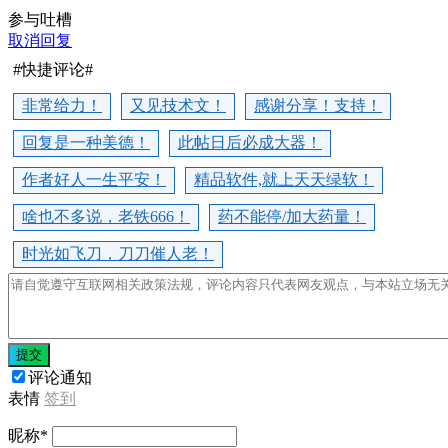
参与吐槽
取消回复
#快捷评论#
非常给力！
又见技术文！
感谢分享！支持！
回复是一种美德！
此帖日后必成大器！
作者好人一生平安！
精品软件,就上天天绿软！
啥也不多说，老铁666！
药不能停/加大药量！
时光如飞刀，刀刀催人老！
提交
评论通知
表情
签到
昵称
*