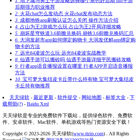
1
地下城与勇士手游攻略选择哪个角色好后期 dnf手游
后期强力职业推荐
2
火花chat怎么发动态 火花chat发布动态方法
3
成都地铁app刷脸认证怎么关闭 操作方法介绍
4
占山为王2游戏怎么玩 占山为王2开局详细攻略
5
崩坏星穹铁道3.6前瞻兑换码 崩铁3.6前瞻兑换码汇总
6
大润发超市app如何绑定购物卡 大润发优鲜app绑定购
物卡的方法
7
远光84凌波怎么玩 远光84凌波实战教学
8
仙遇手游可以搬砖吗 仙遇手游最详细平民搬砖攻略
9
行者app语音播报设置在哪里 行者APP开启语音播报
方法
10
宝可梦大集结皮卡丘带什么持有物 宝可梦大集结皮
卡丘持有物推荐
天天绿软
-
最近更新
-
软件提交
-
网站地图
-
标签大全
-
下
载帮助(?)
-
Baidu Xml
天天绿软是专业的免费软件下载站，提供绿色软件、免费软
件、安卓软件、Mac软件、单机游戏等热门资源安全下载！
Copyright © 2023-2026
天天绿软(
www.ttzip.com
)
. All Rights