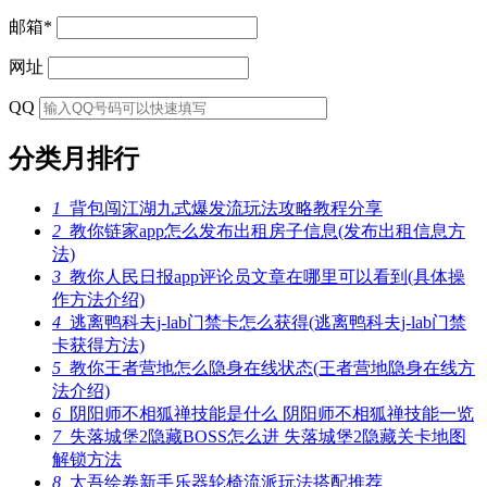
邮箱
*
网址
QQ
分类月排行
1
背包闯江湖九式爆发流玩法攻略教程分享
2
教你链家app怎么发布出租房子信息(发布出租信息方
法)
3
教你人民日报app评论员文章在哪里可以看到(具体操
作方法介绍)
4
逃离鸭科夫j-lab门禁卡怎么获得(逃离鸭科夫j-lab门禁
卡获得方法)
5
教你王者营地怎么隐身在线状态(王者营地隐身在线方
法介绍)
6
阴阳师不相狐禅技能是什么 阴阳师不相狐禅技能一览
7
失落城堡2隐藏BOSS怎么进 失落城堡2隐藏关卡地图
解锁方法
8
太吾绘卷新手乐器轮椅流派玩法搭配推荐