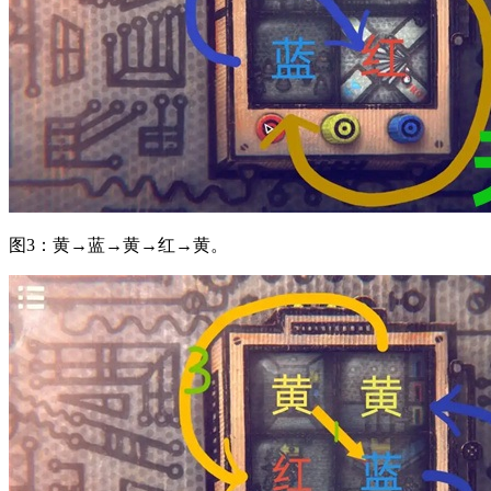
图3：黄→蓝→黄→红→黄。