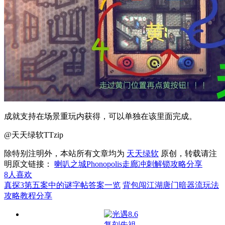
成就支持在场景重玩内获得，可以单独在该里面完成。
@天天绿软TTzip
除特别注明外，本站所有文章均为
天天绿软
原创，转载请注
明原文链接：
喇叭之城Phonopolis走廊冲刺解锁攻略分享
8
人喜欢
真探3第五案中的谜字帖答案一览
背包闯江湖唐门暗器流玩法
攻略教程分享