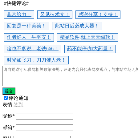
#快捷评论#
非常给力！
又见技术文！
感谢分享！支持！
回复是一种美德！
此帖日后必成大器！
作者好人一生平安！
精品软件,就上天天绿软！
啥也不多说，老铁666！
药不能停/加大药量！
时光如飞刀，刀刀催人老！
提交
评论通知
表情
签到
昵称
*
邮箱
*