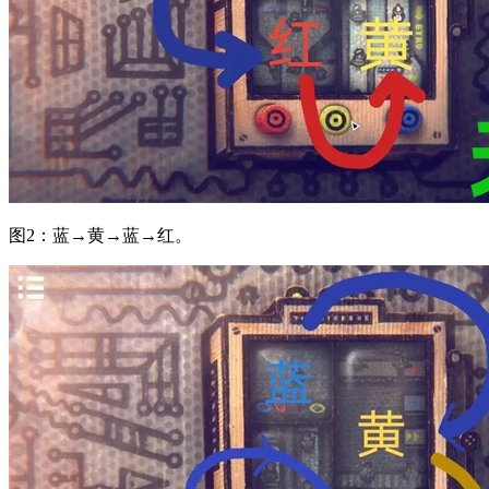
图2：蓝→黄→蓝→红。