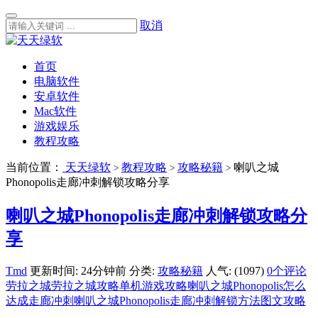
取消
首页
电脑软件
安卓软件
Mac软件
游戏娱乐
教程攻略
当前位置：
天天绿软
教程攻略
攻略秘籍
喇叭之城
>
>
>
Phonopolis走廊冲刺解锁攻略分享
喇叭之城Phonopolis走廊冲刺解锁攻略分
享
Tmd
更新时间: 24分钟前
分类:
攻略秘籍
人气: (1097)
0个评论
劳拉之城
劳拉之城攻略
单机游戏攻略
喇叭之城Phonopolis怎么
达成走廊冲刺
喇叭之城Phonopolis走廊冲刺解锁方法
图文攻略