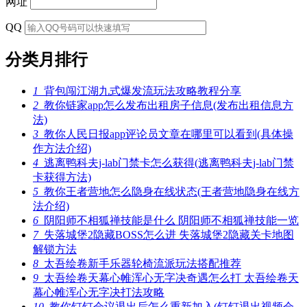
网址
QQ
分类月排行
1
背包闯江湖九式爆发流玩法攻略教程分享
2
教你链家app怎么发布出租房子信息(发布出租信息方
法)
3
教你人民日报app评论员文章在哪里可以看到(具体操
作方法介绍)
4
逃离鸭科夫j-lab门禁卡怎么获得(逃离鸭科夫j-lab门禁
卡获得方法)
5
教你王者营地怎么隐身在线状态(王者营地隐身在线方
法介绍)
6
阴阳师不相狐禅技能是什么 阴阳师不相狐禅技能一览
7
失落城堡2隐藏BOSS怎么进 失落城堡2隐藏关卡地图
解锁方法
8
太吾绘卷新手乐器轮椅流派玩法搭配推荐
9
太吾绘卷天幕心帷浑心无字决奇遇怎么打 太吾绘卷天
幕心帷浑心无字决打法攻略
10
教你钉钉会议退出后怎么重新加入(钉钉退出视频会