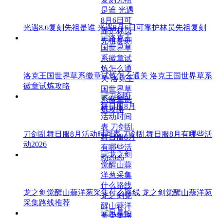
光遇8.6复刻先祖是谁 光遇8月6日可靠护林员先祖复刻
洛克王国世界草系徽章试炼怎么通关 洛克王国世界草系
徽章试炼攻略
刀剑乱舞日服8月活动时间表 刀剑乱舞日服8月有哪些活
动2026
龙之剑觉醒山蒜洋葱采集什么路线 龙之剑觉醒山蒜洋葱
采集路线推荐