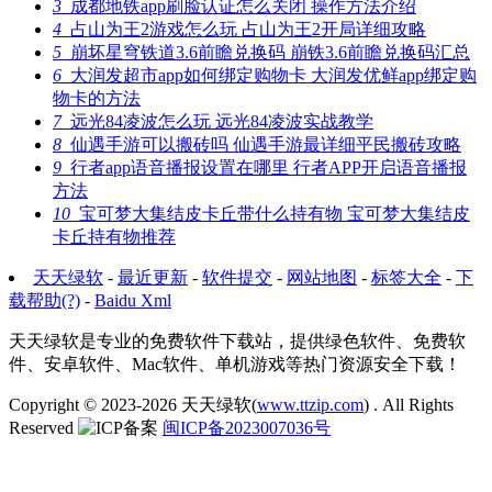
3
成都地铁app刷脸认证怎么关闭 操作方法介绍
4
占山为王2游戏怎么玩 占山为王2开局详细攻略
5
崩坏星穹铁道3.6前瞻兑换码 崩铁3.6前瞻兑换码汇总
6
大润发超市app如何绑定购物卡 大润发优鲜app绑定购
物卡的方法
7
远光84凌波怎么玩 远光84凌波实战教学
8
仙遇手游可以搬砖吗 仙遇手游最详细平民搬砖攻略
9
行者app语音播报设置在哪里 行者APP开启语音播报
方法
10
宝可梦大集结皮卡丘带什么持有物 宝可梦大集结皮
卡丘持有物推荐
天天绿软
-
最近更新
-
软件提交
-
网站地图
-
标签大全
-
下
载帮助(?)
-
Baidu Xml
天天绿软是专业的免费软件下载站，提供绿色软件、免费软
件、安卓软件、Mac软件、单机游戏等热门资源安全下载！
Copyright © 2023-2026
天天绿软(
www.ttzip.com
)
. All Rights
Reserved
闽ICP备2023007036号