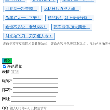
回复是一种美德！
此帖日后必成大器！
作者好人一生平安！
精品软件,就上天天绿软！
啥也不多说，老铁666！
药不能停/加大药量！
时光如飞刀，刀刀催人老！
提交
评论通知
表情
签到
昵称
*
邮箱
*
网址
QQ