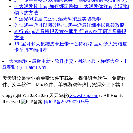
5
崩坏星穹铁道3.6前瞻兑换码 崩铁3.6前瞻兑换码汇总
6
大润发超市app如何绑定购物卡 大润发优鲜app绑定购
物卡的方法
7
远光84凌波怎么玩 远光84凌波实战教学
8
仙遇手游可以搬砖吗 仙遇手游最详细平民搬砖攻略
9
行者app语音播报设置在哪里 行者APP开启语音播报
方法
10
宝可梦大集结皮卡丘带什么持有物 宝可梦大集结皮
卡丘持有物推荐
天天绿软
-
最近更新
-
软件提交
-
网站地图
-
标签大全
-
下
载帮助(?)
-
Baidu Xml
天天绿软是专业的免费软件下载站，提供绿色软件、免费软
件、安卓软件、Mac软件、单机游戏等热门资源安全下载！
Copyright © 2023-2026
天天绿软(
www.ttzip.com
)
. All Rights
Reserved
闽ICP备2023007036号