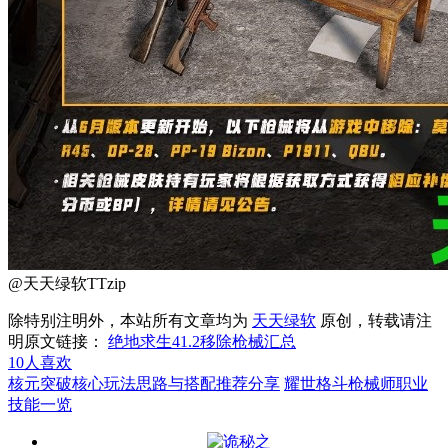
@天天绿软TTzip
除特别注明外，本站所有文章均为
天天绿软
原创，转载请注
明原文链接：
绝地求生41.2移除枪械汇总
10
人喜欢
核元突破核心玩法思路与搭配推荐分享
耀世格斗枪械师职业
技能一览