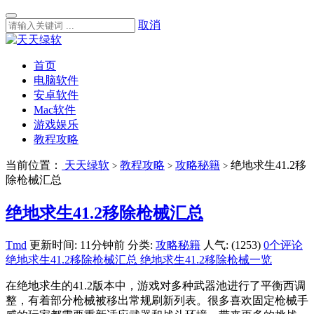
取消
首页
电脑软件
安卓软件
Mac软件
游戏娱乐
教程攻略
当前位置：
天天绿软
教程攻略
攻略秘籍
绝地求生41.2移
>
>
>
除枪械汇总
绝地求生41.2移除枪械汇总
Tmd
更新时间: 11分钟前
分类:
攻略秘籍
人气: (1253)
0个评论
绝地求生41.2移除枪械汇总 绝地求生41.2移除枪械一览
在绝地求生的41.2版本中，游戏对多种武器池进行了平衡西调
整，有着部分枪械被移出常规刷新列表。很多喜欢固定枪械手