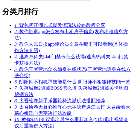
分类月排行
1
背包闯江湖九式爆发流玩法攻略教程分享
2
教你链家app怎么发布出租房子信息(发布出租信息方
法)
3
教你人民日报app评论员文章在哪里可以看到(具体操
作方法介绍)
4
逃离鸭科夫j-lab门禁卡怎么获得(逃离鸭科夫j-lab门禁
卡获得方法)
5
教你王者营地怎么隐身在线状态(王者营地隐身在线方
法介绍)
6
阴阳师不相狐禅技能是什么 阴阳师不相狐禅技能一览
7
失落城堡2隐藏BOSS怎么进 失落城堡2隐藏关卡地图
解锁方法
8
太吾绘卷新手乐器轮椅流派玩法搭配推荐
9
太吾绘卷天幕心帷浑心无字决奇遇怎么打 太吾绘卷天
幕心帷浑心无字决打法攻略
10
教你钉钉会议退出后怎么重新加入(钉钉退出视频会
议后重新进入方法)