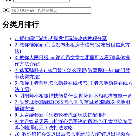
QQ
分类月排行
1
背包闯江湖九式爆发流玩法攻略教程分享
2
教你链家app怎么发布出租房子信息(发布出租信息方
法)
3
教你人民日报app评论员文章在哪里可以看到(具体操
作方法介绍)
4
逃离鸭科夫j-lab门禁卡怎么获得(逃离鸭科夫j-lab门禁
卡获得方法)
5
教你王者营地怎么隐身在线状态(王者营地隐身在线方
法介绍)
6
阴阳师不相狐禅技能是什么 阴阳师不相狐禅技能一览
7
失落城堡2隐藏BOSS怎么进 失落城堡2隐藏关卡地图
解锁方法
8
太吾绘卷新手乐器轮椅流派玩法搭配推荐
9
太吾绘卷天幕心帷浑心无字决奇遇怎么打 太吾绘卷天
幕心帷浑心无字决打法攻略
10
教你钉钉会议退出后怎么重新加入(钉钉退出视频会