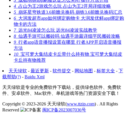
3
成都地铁app刷脸认证怎么关闭 操作方法介绍
4
占山为王2游戏怎么玩 占山为王2开局详细攻略
5
崩坏星穹铁道3.6前瞻兑换码 崩铁3.6前瞻兑换码汇总
6
大润发超市app如何绑定购物卡 大润发优鲜app绑定购
物卡的方法
7
远光84凌波怎么玩 远光84凌波实战教学
8
仙遇手游可以搬砖吗 仙遇手游最详细平民搬砖攻略
9
行者app语音播报设置在哪里 行者APP开启语音播报
方法
10
宝可梦大集结皮卡丘带什么持有物 宝可梦大集结皮
卡丘持有物推荐
天天绿软
-
最近更新
-
软件提交
-
网站地图
-
标签大全
-
下
载帮助(?)
-
Baidu Xml
天天绿软是专业的免费软件下载站，提供绿色软件、免费软
件、安卓软件、Mac软件、单机游戏等热门资源安全下载！
Copyright © 2023-2026
天天绿软(
www.ttzip.com
)
. All Rights
Reserved
闽ICP备2023007036号