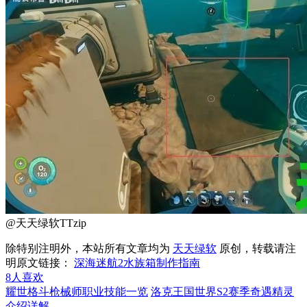
@天天绿软TTzip
除特别注明外，本站所有文章均为
天天绿软
原创，转载请注
明原文链接：
深海迷航2水族箱制作指南
8
人喜欢
耀世格斗枪械师职业技能一览
洛克王国世界S2赛季奇遇精灵
介绍详解