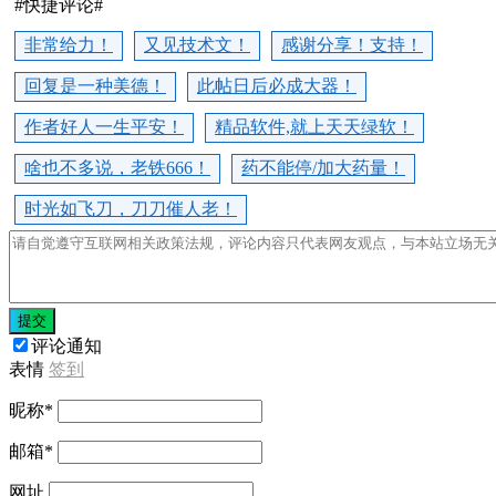
#快捷评论#
非常给力！
又见技术文！
感谢分享！支持！
回复是一种美德！
此帖日后必成大器！
作者好人一生平安！
精品软件,就上天天绿软！
啥也不多说，老铁666！
药不能停/加大药量！
时光如飞刀，刀刀催人老！
提交
评论通知
表情
签到
昵称
*
邮箱
*
网址