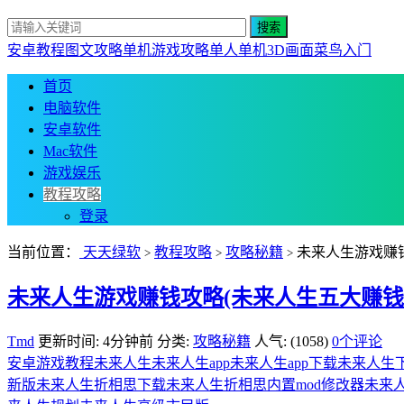
安卓教程
图文攻略
单机游戏攻略
单人单机
3D画面
菜鸟入门
首页
电脑软件
安卓软件
Mac软件
游戏娱乐
教程攻略
登录
当前位置：
天天绿软
教程攻略
攻略秘籍
未来人生游戏赚
>
>
>
未来人生游戏赚钱攻略(未来人生五大赚钱
Tmd
更新时间: 4分钟前
分类:
攻略秘籍
人气: (1058)
0个评论
安卓游戏教程
未来人生
未来人生app
未来人生app下载
未来人生
新版
未来人生折相思下载
未来人生折相思内置mod修改器
未来