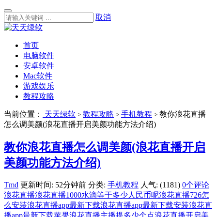
取消
首页
电脑软件
安卓软件
Mac软件
游戏娱乐
教程攻略
当前位置：
天天绿软
教程攻略
手机教程
教你浪花直播
>
>
>
怎么调美颜(浪花直播开启美颜功能方法介绍)
教你浪花直播怎么调美颜(浪花直播开启
美颜功能方法介绍)
Tmd
更新时间: 52分钟前
分类:
手机教程
人气: (1181)
0个评论
浪花直播
浪花直播1000水滴等于多少人民币呢
浪花直播726怎
么安装
浪花直播app最新下载
浪花直播app最新下载安装
浪花直
播app最新下载苹果
浪花直播主播提多少个点
浪花直播开启美