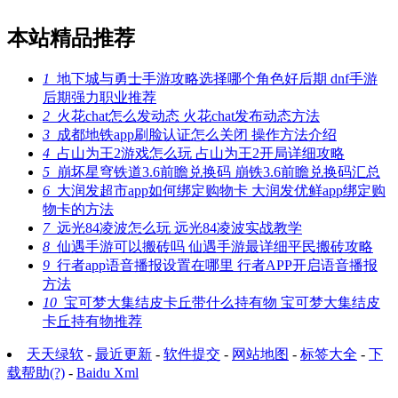
本站精品推荐
1
地下城与勇士手游攻略选择哪个角色好后期 dnf手游
后期强力职业推荐
2
火花chat怎么发动态 火花chat发布动态方法
3
成都地铁app刷脸认证怎么关闭 操作方法介绍
4
占山为王2游戏怎么玩 占山为王2开局详细攻略
5
崩坏星穹铁道3.6前瞻兑换码 崩铁3.6前瞻兑换码汇总
6
大润发超市app如何绑定购物卡 大润发优鲜app绑定购
物卡的方法
7
远光84凌波怎么玩 远光84凌波实战教学
8
仙遇手游可以搬砖吗 仙遇手游最详细平民搬砖攻略
9
行者app语音播报设置在哪里 行者APP开启语音播报
方法
10
宝可梦大集结皮卡丘带什么持有物 宝可梦大集结皮
卡丘持有物推荐
天天绿软
-
最近更新
-
软件提交
-
网站地图
-
标签大全
-
下
载帮助(?)
-
Baidu Xml