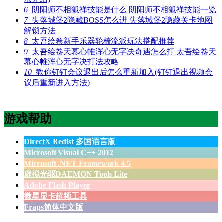
6
阴阳师不相狐禅技能是什么 阴阳师不相狐禅技能一览
7
失落城堡2隐藏BOSS怎么进 失落城堡2隐藏关卡地图
解锁方法
8
太吾绘卷新手乐器轮椅流派玩法搭配推荐
9
太吾绘卷天幕心帷浑心无字决奇遇怎么打 太吾绘卷天
幕心帷浑心无字决打法攻略
10
教你钉钉会议退出后怎么重新加入(钉钉退出视频会
议后重新进入方法)
游戏帮助
DirectX Redist 多国语言版
Microsoft Visual C++ 2012
Microsoft .NET Framework 4.5
虚拟光驱DAEMON Tools Lite
Adobe Flash Player
微星显卡超频工具
Fraps简体中文版