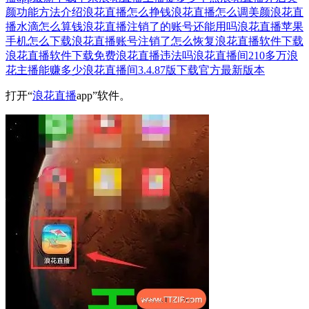
颜功能方法介绍
浪花直播怎么挣钱
浪花直播怎么调美颜
浪花直
播水滴怎么算钱
浪花直播注销了的账号还能用吗
浪花直播苹果
手机怎么下载
浪花直播账号注销了怎么恢复
浪花直播软件下载
浪花直播软件下载免费
浪花直播违法吗
浪花直播间210多万浪
花主播能赚多少
浪花直播间3.4.87版下载官方最新版本
打开“
浪花直播
app”软件。