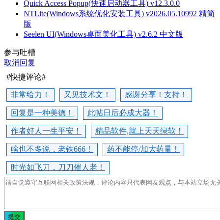
Quick Access Popup(快速启动器工具) v12.3.0.0
NTLite(Windows系统优化安装工具) v2026.05.10992 精简
版
Seelen UI(Windows桌面美化工具) v2.6.2 中文版
参与吐槽
取消回复
#快捷评论#
非常给力！
又见技术文！
感谢分享！支持！
回复是一种美德！
此帖日后必成大器！
作者好人一生平安！
精品软件,就上天天绿软！
啥也不多说，老铁666！
药不能停/加大药量！
时光如飞刀，刀刀催人老！
提交