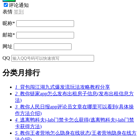
评论通知
表情
签到
昵称
*
邮箱
*
网址
QQ
分类月排行
1
背包闯江湖九式爆发流玩法攻略教程分享
2
教你链家app怎么发布出租房子信息(发布出租信息方
法)
3
教你人民日报app评论员文章在哪里可以看到(具体操
作方法介绍)
4
逃离鸭科夫j-lab门禁卡怎么获得(逃离鸭科夫j-lab门禁
卡获得方法)
5
教你王者营地怎么隐身在线状态(王者营地隐身在线方
法介绍)