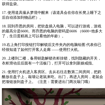
获得盐袋。
17. 使用道具撮从梦境中醒来（该道具会在你在长凳上睡下之
后自动添加到物品栏）。
18. 回到乔恩的房间，把软盘插入电脑，可以进行游戏，游戏
的最高分是6600。而乔恩的电脑的密码是6606 （6600+他多大
了，生日蛋糕画上可以看他的年龄）。
19.右上角打印按钮打印解锁后文件夹内的电脑绘图 代表你已
经很知道了如何打开客人走廊 ——使用打火机。
20. 上楼到二楼，备用钥匙解锁衣柜挂锁，找到隐藏的开关，
衣柜滑动后后面有一个活板门，打开可以拿到新娘戒指。
21. 使用打火机进入客房区。去从右往左数第二间房间，把奶
酪放在盘子上，敲墙让老鼠来吃。出门，再进入房间，老鼠会
把项链放到盘子上。（注意：需要进出门两次敲门哦）