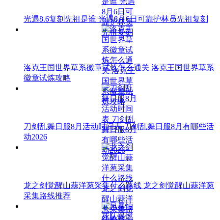
光遇8.6复刻先祖是谁 光遇8月6日可靠护林员先祖复刻
洛克王国世界草系徽章试炼怎么通关 洛克王国世界草系
徽章试炼攻略
刀剑乱舞日服8月活动时间表 刀剑乱舞日服8月有哪些活
动2026
龙之剑觉醒山蒜洋葱采集什么路线 龙之剑觉醒山蒜洋葱
采集路线推荐