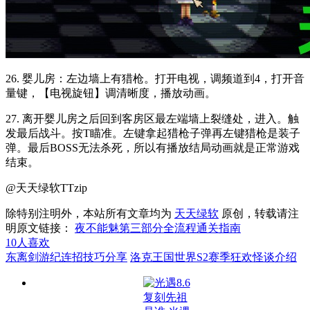
26. 婴儿房：左边墙上有猎枪。打开电视，调频道到4，打开音
量键，【电视旋钮】调清晰度，播放动画。
27. 离开婴儿房之后回到客房区最左端墙上裂缝处，进入。触
发最后战斗。按T瞄准。左键拿起猎枪子弹再左键猎枪是装子
弹。最后BOSS无法杀死，所以有播放结局动画就是正常游戏
结束。
@天天绿软TTzip
除特别注明外，本站所有文章均为
天天绿软
原创，转载请注
明原文链接：
夜不能魅第三部分全流程通关指南
10
人喜欢
东离剑游纪连招技巧分享
洛克王国世界S2赛季狂欢怪谈介绍