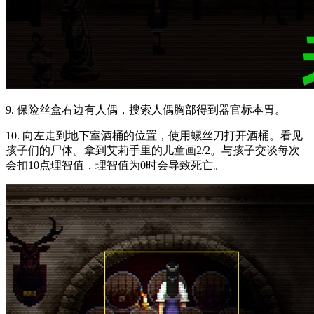
9. 保险丝盒右边有人偶，搜索人偶胸部得到器官标本胃。
10. 向左走到地下室酒桶的位置，使用螺丝刀打开酒桶。看见
孩子们的尸体。拿到艾莉手里的儿童画2/2。与孩子交谈每次
会扣10点理智值，理智值为0时会导致死亡。