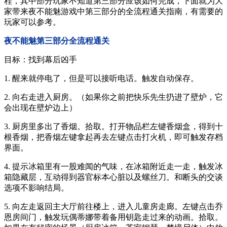
程，其中部分玩家不知道第三部分应该如何完成，下面就为大
家带来夜不能魅游戏中第三部分的全流程通关指南，有需要的
玩家可以参考。
夜不能魅第三部分全流程通关
目标：找到幕后凶手
1. 醒来就停电了，但是可以接听电话。触发自动保存。
2. 向右走进入厨房。（如果你之前把快乐先生扔进了壁炉，它
会出现在壁炉边上）
3. 厨房里多出了香烟。拾取。打开物品栏左键香烟盒，得到十
根香烟，把香烟左键拿起再去左键点击打火机，即可触发存档
界面。
4. 提示冰箱里有一股难闻的气味，在冰箱附近走一走，触发冰
箱隐藏层，互动得到器官标本心脏以及螺丝刀。和断头的交谈
选项不影响结局。
5. 向左走返回主大厅前往楼上，进入儿童房走廊。左键点击乔
恩房间门，触发玩偶蒂娜带着备用钥匙走过来的动画。拾取。