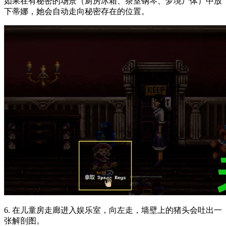
如果在有秘密的场景（厨房冰箱、茶室钢琴、梦境尸体）中放
下蒂娜，她会自动走向秘密存在的位置。
6. 在儿童房走廊进入娱乐室，向左走，墙壁上的猪头会吐出一
张解剖图。