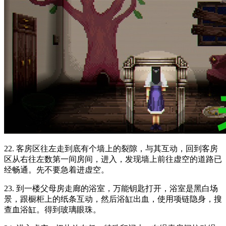
22. 客房区往左走到底有个墙上的裂隙，与其互动，回到客房
区从右往左数第一间房间，进入，发现墙上前往虚空的道路已
经畅通。先不要急着进虚空。
23. 到一楼父母房走廊的浴室，万能钥匙打开，浴室是黑白场
景，跟橱柜上的纸条互动，然后浴缸出血，使用项链隐身，搜
查血浴缸。得到玻璃眼珠。