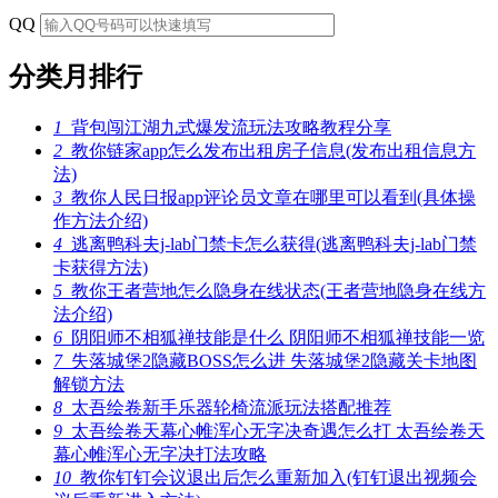
QQ
分类月排行
1
背包闯江湖九式爆发流玩法攻略教程分享
2
教你链家app怎么发布出租房子信息(发布出租信息方
法)
3
教你人民日报app评论员文章在哪里可以看到(具体操
作方法介绍)
4
逃离鸭科夫j-lab门禁卡怎么获得(逃离鸭科夫j-lab门禁
卡获得方法)
5
教你王者营地怎么隐身在线状态(王者营地隐身在线方
法介绍)
6
阴阳师不相狐禅技能是什么 阴阳师不相狐禅技能一览
7
失落城堡2隐藏BOSS怎么进 失落城堡2隐藏关卡地图
解锁方法
8
太吾绘卷新手乐器轮椅流派玩法搭配推荐
9
太吾绘卷天幕心帷浑心无字决奇遇怎么打 太吾绘卷天
幕心帷浑心无字决打法攻略
10
教你钉钉会议退出后怎么重新加入(钉钉退出视频会