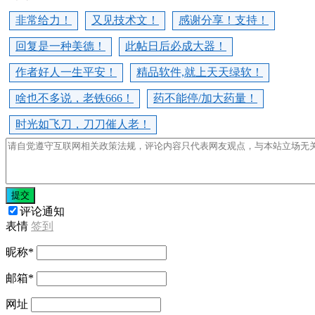
非常给力！
又见技术文！
感谢分享！支持！
回复是一种美德！
此帖日后必成大器！
作者好人一生平安！
精品软件,就上天天绿软！
啥也不多说，老铁666！
药不能停/加大药量！
时光如飞刀，刀刀催人老！
提交
评论通知
表情
签到
昵称
*
邮箱
*
网址