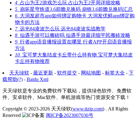
4
占山为王2游戏怎么玩 占山为王2开局详细攻略
5
崩坏星穹铁道3.6前瞻兑换码 崩铁3.6前瞻兑换码汇总
6
大润发超市app如何绑定购物卡 大润发优鲜app绑定购
物卡的方法
7
远光84凌波怎么玩 远光84凌波实战教学
8
仙遇手游可以搬砖吗 仙遇手游最详细平民搬砖攻略
9
行者app语音播报设置在哪里 行者APP开启语音播报
方法
10
宝可梦大集结皮卡丘带什么持有物 宝可梦大集结皮
卡丘持有物推荐
天天绿软
-
最近更新
-
软件提交
-
网站地图
-
标签大全
-
下
载帮助(?)
-
Baidu Xml
天天绿软是专业的免费软件下载站，提供绿色软件、免费软
件、安卓软件、Mac软件、单机游戏等热门资源安全下载！
Copyright © 2023-2026
天天绿软(
www.ttzip.com
)
. All Rights
Reserved
闽ICP备2023007036号