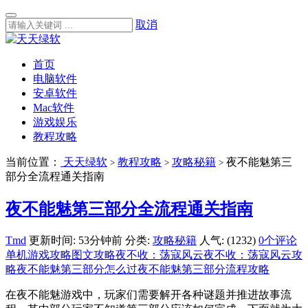
取消
首页
电脑软件
安卓软件
Mac软件
游戏娱乐
教程攻略
当前位置：
天天绿软
教程攻略
攻略秘籍
夜不能魅第三
>
>
>
部分全流程通关指南
夜不能魅第三部分全流程通关指南
Tmd
更新时间: 53分钟前
分类:
攻略秘籍
人气: (1232)
0个评论
单机游戏攻略
图文攻略
夜不收：荡寇风云
夜不收：荡寇风云攻
略
夜不能魅第三部分怎么过
夜不能魅第三部分流程攻略
在夜不能魅游戏中，玩家们需要解开各种谜题并推进故事流