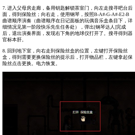
7. 进入父母房走廊，备用钥匙解锁茶室门，向左走搜寻吧台后
面，得到保险丝；向右走，使用钢琴，按照B-A#-G-A#-E2-B
曲谱顺序演奏（曲谱顺序在日记面板的玩偶音乐盒条目下，详
细情况见第一阶段快乐先生任务处），弹出[钢琴达人]完成
后，退出演奏界面，发现右下角的地球仪打开了。搜寻得到器
官标本肝。
8. 回到地下室，向右走到保险丝盒的位置，左键打开保险丝
盒，得到需要更换保险丝的提示后，打开物品栏，左键拿起保
险丝点击更换。电力恢复。