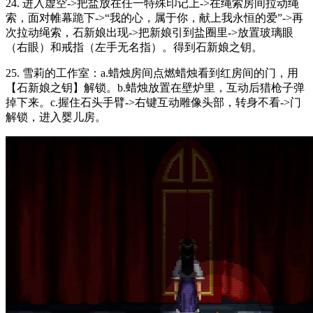
24. 进入虚空->把盐放在任一特殊印记上->在绳索房间拉动绳
索，面对帷幕跪下->“我的心，属于你，献上我永恒的爱”->再
次拉动绳索，石新娘出现->把新娘引到盐圈里->放置玻璃眼
（右眼）和戒指（左手无名指）。得到石新娘之钥。
25. 雪莉的工作室：a.蜡烛房间点燃蜡烛看到红房间的门，用
【石新娘之钥】解锁。b.蜡烛放置在壁炉里，互动后猎枪子弹
掉下来。c.握住石头手臂->右键互动雕像头部，转身不看->门
解锁，进入婴儿房。