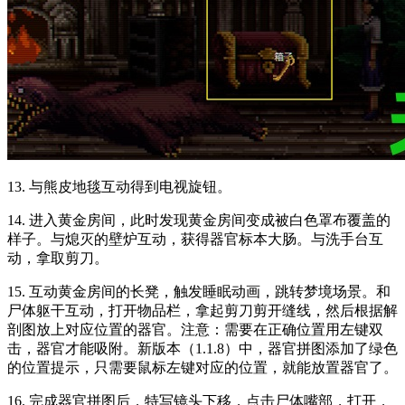
13. 与熊皮地毯互动得到电视旋钮。
14. 进入黄金房间，此时发现黄金房间变成被白色罩布覆盖的
样子。与熄灭的壁炉互动，获得器官标本大肠。与洗手台互
动，拿取剪刀。
15. 互动黄金房间的长凳，触发睡眠动画，跳转梦境场景。和
尸体躯干互动，打开物品栏，拿起剪刀剪开缝线，然后根据解
剖图放上对应位置的器官。注意：需要在正确位置用左键双
击，器官才能吸附。新版本（1.1.8）中，器官拼图添加了绿色
的位置提示，只需要鼠标左键对应的位置，就能放置器官了。
16. 完成器官拼图后，特写镜头下移，点击尸体嘴部，打开，