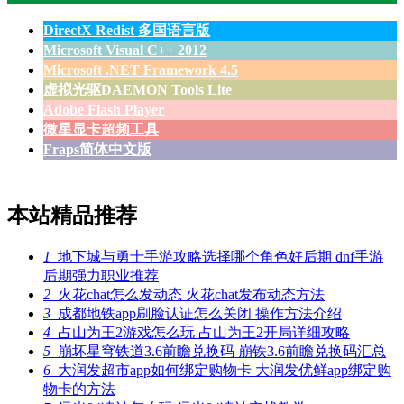
DirectX Redist 多国语言版
Microsoft Visual C++ 2012
Microsoft .NET Framework 4.5
虚拟光驱DAEMON Tools Lite
Adobe Flash Player
微星显卡超频工具
Fraps简体中文版
本站精品推荐
1
地下城与勇士手游攻略选择哪个角色好后期 dnf手游
后期强力职业推荐
2
火花chat怎么发动态 火花chat发布动态方法
3
成都地铁app刷脸认证怎么关闭 操作方法介绍
4
占山为王2游戏怎么玩 占山为王2开局详细攻略
5
崩坏星穹铁道3.6前瞻兑换码 崩铁3.6前瞻兑换码汇总
6
大润发超市app如何绑定购物卡 大润发优鲜app绑定购
物卡的方法