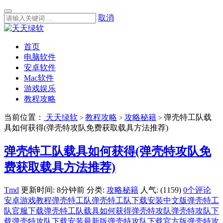
取消
首页
电脑软件
安卓软件
Mac软件
游戏娱乐
教程攻略
当前位置：
天天绿软
教程攻略
攻略秘籍
弹壳特工队载
>
>
>
具如何获得(弹壳特攻队免费获取载具方法推荐)
弹壳特工队载具如何获得(弹壳特攻队免
费获取载具方法推荐)
Tmd
更新时间: 8分钟前
分类:
攻略秘籍
人气: (1159)
0个评论
安卓游戏教程
弹壳特工队
弹壳特工队下载安装中文版
弹壳特工
队官服下载
弹壳特工队载具如何获得
弹壳特攻队
弹壳特攻队下
载
弹壳特攻队下载安装最新版
弹壳特攻队下载官方版
弹壳特攻