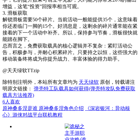
增益，这笔“投资”回报率相当可观。
3. 滑板获取
解锁滑板需要50个碎片。当前活动一般能提供35个，这意味着
你还差临门一脚的15个。好消息是，这剩余的碎片通常能在紧
接着的下一个活动中补齐。所以，保持参与节奏，滑板很快就
能踏在脚下。
总而言之，免费获取载具的核心逻辑并不复杂：紧盯活动公
告，积极参与，并耐心积累碎片。只要持之以恒，这些强大的
移动装备终将成为你提升战力、丰富体验的得力助手。
@天天绿软TTzip
除特别注明外，本站所有文章均为
天天绿软
原创，转载请注
明原文链接：
弹壳特工队载具如何获得(弹壳特攻队免费获取
载具方法推荐)
6
人喜欢
原神桑多涅是谁 原神桑多涅角色介绍
《深岩银河：异动核
心》游侠对战平台联机教程