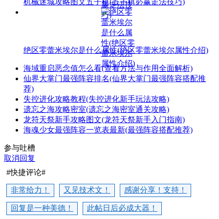
机械迷城攻略图文五子棋(五子棋必赢走法技巧)
绝区零蕾米埃尔是什么属性(绝区零蕾米埃尔属性介绍)
海域重启恶念值怎么看(查看方法与作用全面解析)
仙界大掌门最强阵容排名(仙界大掌门最强阵容搭配推
荐)
失控进化攻略教程(失控进化新手玩法攻略)
遗忘之海攻略密室(遗忘之海密室通关攻略)
龙符天祭新手攻略图文(龙符天祭新手入门指南)
海魂少女最强阵容一览表最新(最强阵容搭配推荐)
参与吐槽
取消回复
#快捷评论#
非常给力！
又见技术文！
感谢分享！支持！
回复是一种美德！
此帖日后必成大器！