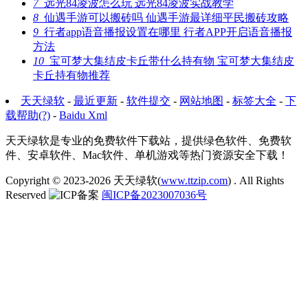
7
远光84凌波怎么玩 远光84凌波实战教学
8
仙遇手游可以搬砖吗 仙遇手游最详细平民搬砖攻略
9
行者app语音播报设置在哪里 行者APP开启语音播报
方法
10
宝可梦大集结皮卡丘带什么持有物 宝可梦大集结皮
卡丘持有物推荐
天天绿软
-
最近更新
-
软件提交
-
网站地图
-
标签大全
-
下
载帮助(?)
-
Baidu Xml
天天绿软是专业的免费软件下载站，提供绿色软件、免费软
件、安卓软件、Mac软件、单机游戏等热门资源安全下载！
Copyright © 2023-2026
天天绿软(
www.ttzip.com
)
. All Rights
Reserved
闽ICP备2023007036号