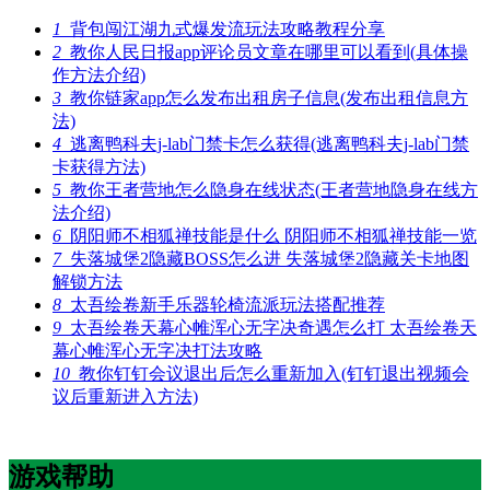
1
背包闯江湖九式爆发流玩法攻略教程分享
2
教你人民日报app评论员文章在哪里可以看到(具体操
作方法介绍)
3
教你链家app怎么发布出租房子信息(发布出租信息方
法)
4
逃离鸭科夫j-lab门禁卡怎么获得(逃离鸭科夫j-lab门禁
卡获得方法)
5
教你王者营地怎么隐身在线状态(王者营地隐身在线方
法介绍)
6
阴阳师不相狐禅技能是什么 阴阳师不相狐禅技能一览
7
失落城堡2隐藏BOSS怎么进 失落城堡2隐藏关卡地图
解锁方法
8
太吾绘卷新手乐器轮椅流派玩法搭配推荐
9
太吾绘卷天幕心帷浑心无字决奇遇怎么打 太吾绘卷天
幕心帷浑心无字决打法攻略
10
教你钉钉会议退出后怎么重新加入(钉钉退出视频会
议后重新进入方法)
游戏帮助