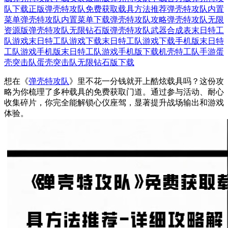
队下载正版
弹壳特攻队免费获取载具方法推荐
弹壳特攻队内置
菜单
弹壳特攻队内置菜单下载
弹壳特攻队攻略
弹壳特攻队无限
资源版
弹壳特攻队无限钻石版
弹壳特攻队武器合成表
末日特工
队游戏
末日特工队游戏下载
末日特工队游戏下载手机版
末日特
工队游戏手机版
末日特工队游戏手机版下载
机壳特工队手游
蛋
壳突击队
蛋壳突击队无限钻石版下载
想在《
弹壳特攻队
》里不花一分钱就开上酷炫载具吗？这份攻
略为你梳理了多种载具的免费获取门道。通过参与活动、耐心
收集碎片，你完全能解锁心仪座驾，显著提升战场输出和游戏
体验。