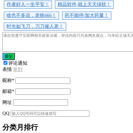
作者好人一生平安！
精品软件,就上天天绿软！
啥也不多说，老铁666！
药不能停/加大药量！
时光如飞刀，刀刀催人老！
提交
评论通知
表情
签到
昵称
*
邮箱
*
网址
QQ
分类月排行