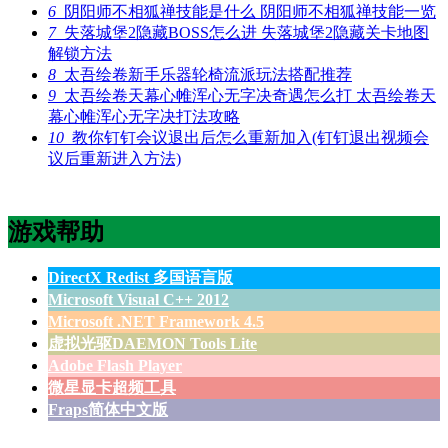
6
阴阳师不相狐禅技能是什么 阴阳师不相狐禅技能一览
7
失落城堡2隐藏BOSS怎么进 失落城堡2隐藏关卡地图
解锁方法
8
太吾绘卷新手乐器轮椅流派玩法搭配推荐
9
太吾绘卷天幕心帷浑心无字决奇遇怎么打 太吾绘卷天
幕心帷浑心无字决打法攻略
10
教你钉钉会议退出后怎么重新加入(钉钉退出视频会
议后重新进入方法)
游戏帮助
DirectX Redist 多国语言版
Microsoft Visual C++ 2012
Microsoft .NET Framework 4.5
虚拟光驱DAEMON Tools Lite
Adobe Flash Player
微星显卡超频工具
Fraps简体中文版