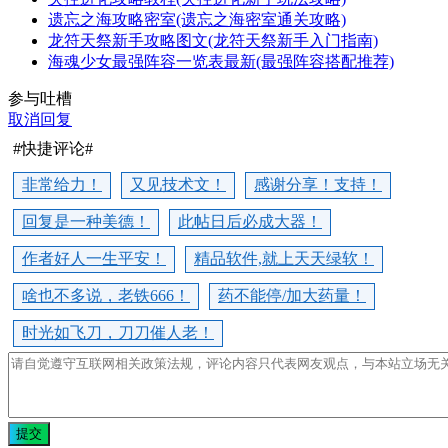
遗忘之海攻略密室(遗忘之海密室通关攻略)
龙符天祭新手攻略图文(龙符天祭新手入门指南)
海魂少女最强阵容一览表最新(最强阵容搭配推荐)
参与吐槽
取消回复
#快捷评论#
非常给力！
又见技术文！
感谢分享！支持！
回复是一种美德！
此帖日后必成大器！
作者好人一生平安！
精品软件,就上天天绿软！
啥也不多说，老铁666！
药不能停/加大药量！
时光如飞刀，刀刀催人老！
提交