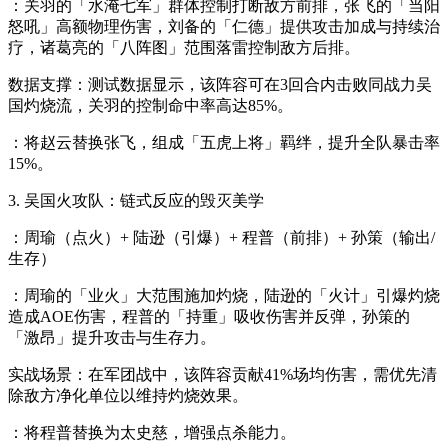
：关羽的「水淹七军」群体控制打断敌方前排，张飞的「当阳
怒吼」高额物理伤害，刘备的「仁德」提供攻击加成与持续治
疗，诸葛亮的「八阵图」范围落雷控制敌方后排。
数据支撑：测试数据显示，该阵容可在3回合内击败同战力吴
国灼烧流，关羽的控制命中率高达85%。
：将赵云替换张飞，组成「五虎上将」羁绊，提升全队暴击率
15%。
3. 吴国火攻队：链式反应的毁灭美学
：周瑜（点火）+ 陆逊（引爆）+ 程普（前排）+ 孙策（输出/
生存）
：周瑜的「业火」大范围施加灼烧，陆逊的「火计」引爆灼烧
造成AOE伤害，程普的「持重」吸收伤害并反弹，孙策的
「激昂」提升攻击与生存力。
实战场景：在军团战中，该阵容贡献41%场均伤害，需优先清
除敌方净化单位以维持灼烧效果。
：将程普替换为太史慈，增强点杀能力。