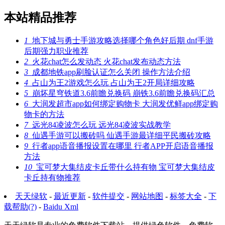
本站精品推荐
1
地下城与勇士手游攻略选择哪个角色好后期 dnf手游
后期强力职业推荐
2
火花chat怎么发动态 火花chat发布动态方法
3
成都地铁app刷脸认证怎么关闭 操作方法介绍
4
占山为王2游戏怎么玩 占山为王2开局详细攻略
5
崩坏星穹铁道3.6前瞻兑换码 崩铁3.6前瞻兑换码汇总
6
大润发超市app如何绑定购物卡 大润发优鲜app绑定购
物卡的方法
7
远光84凌波怎么玩 远光84凌波实战教学
8
仙遇手游可以搬砖吗 仙遇手游最详细平民搬砖攻略
9
行者app语音播报设置在哪里 行者APP开启语音播报
方法
10
宝可梦大集结皮卡丘带什么持有物 宝可梦大集结皮
卡丘持有物推荐
天天绿软
-
最近更新
-
软件提交
-
网站地图
-
标签大全
-
下
载帮助(?)
-
Baidu Xml