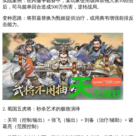
实战案例：在跨服争霸赛中，某玩家使用该阵容拖入第10回合
后，司马懿单回合造成500万伤害，逆转战局。
变种思路：将郭嘉替换为甄姬提供治疗，或用典韦增强前排反
击能力。
2. 蜀国五虎将：秒杀艺术的极致演绎
：关羽（控制/输出）+ 张飞（输出）+ 刘备（治疗/辅助）+ 诸
葛亮（范围控制）