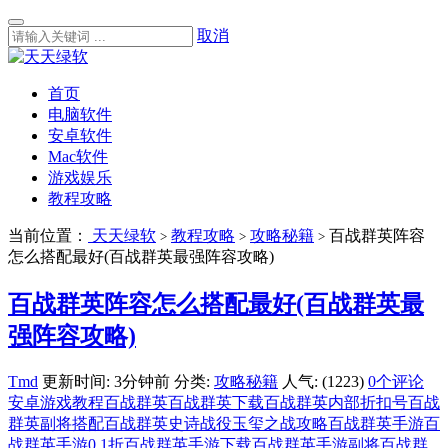
取消
首页
电脑软件
安卓软件
Mac软件
游戏娱乐
教程攻略
当前位置：
天天绿软
教程攻略
攻略秘籍
百战群英阵容
>
>
>
怎么搭配最好(百战群英最强阵容攻略)
百战群英阵容怎么搭配最好(百战群英最
强阵容攻略)
Tmd
更新时间: 3分钟前
分类:
攻略秘籍
人气: (1223)
0个评论
安卓游戏教程
百战群英
百战群英下载
百战群英内部折扣号
百战
群英副将搭配
百战群英史诗战役玉玺之战攻略
百战群英手游
百
战群英手游0.1折
百战群英手游下载
百战群英手游副将
百战群