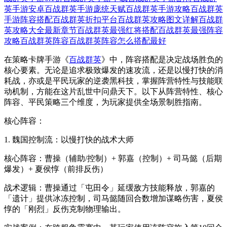
英手游安卓
百战群英手游庞统天赋
百战群英手游攻略
百战群英
手游阵容搭配
百战群英折扣平台
百战群英攻略图文详解
百战群
英攻略大全最新章节
百战群英最强红将搭配
百战群英最强阵容
攻略
百战群英阵容
百战群英阵容怎么搭配最好
在策略卡牌手游《
百战群英
》中，阵容搭配是决定战场胜负的
核心要素。无论是追求极致爆发的速攻流，还是以慢打快的消
耗战，亦或是平民玩家的逆袭黑科技，掌握阵营特性与技能联
动机制，方能在这片乱世中问鼎天下。以下从阵营特性、核心
阵容、平民策略三个维度，为玩家提供全场景制胜指南。
核心阵容：
1. 魏国控制流：以慢打快的战术大师
核心阵容：曹操（辅助/控制）+ 郭嘉（控制）+ 司马懿（后期
爆发）+ 夏侯惇（前排反伤）
战术逻辑：曹操通过「屯田令」延缓敌方技能释放，郭嘉的
「遗计」提供冰冻控制，司马懿随回合数增加谋略伤害，夏侯
惇的「刚烈」反伤克制物理输出。