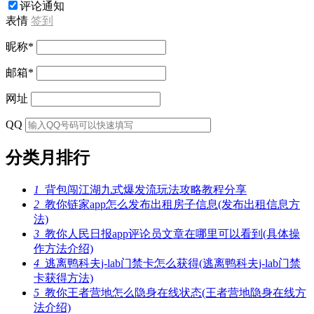
评论通知
表情
签到
昵称
*
邮箱
*
网址
QQ
分类月排行
1
背包闯江湖九式爆发流玩法攻略教程分享
2
教你链家app怎么发布出租房子信息(发布出租信息方
法)
3
教你人民日报app评论员文章在哪里可以看到(具体操
作方法介绍)
4
逃离鸭科夫j-lab门禁卡怎么获得(逃离鸭科夫j-lab门禁
卡获得方法)
5
教你王者营地怎么隐身在线状态(王者营地隐身在线方
法介绍)