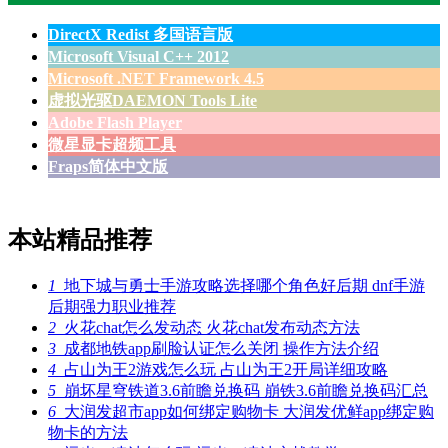
DirectX Redist 多国语言版
Microsoft Visual C++ 2012
Microsoft .NET Framework 4.5
虚拟光驱DAEMON Tools Lite
Adobe Flash Player
微星显卡超频工具
Fraps简体中文版
本站精品推荐
1
地下城与勇士手游攻略选择哪个角色好后期 dnf手游
后期强力职业推荐
2
火花chat怎么发动态 火花chat发布动态方法
3
成都地铁app刷脸认证怎么关闭 操作方法介绍
4
占山为王2游戏怎么玩 占山为王2开局详细攻略
5
崩坏星穹铁道3.6前瞻兑换码 崩铁3.6前瞻兑换码汇总
6
大润发超市app如何绑定购物卡 大润发优鲜app绑定购
物卡的方法