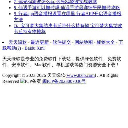
7
远光84凌波怎么玩 远光84凌波实战教学
8
仙遇手游可以搬砖吗 仙遇手游最详细平民搬砖攻略
9
行者app语音播报设置在哪里 行者APP开启语音播报
方法
10
宝可梦大集结皮卡丘带什么持有物 宝可梦大集结皮
卡丘持有物推荐
天天绿软
-
最近更新
-
软件提交
-
网站地图
-
标签大全
-
下
载帮助(?)
-
Baidu Xml
天天绿软是专业的免费软件下载站，提供绿色软件、免费软
件、安卓软件、Mac软件、单机游戏等热门资源安全下载！
Copyright © 2023-2026
天天绿软(
www.ttzip.com
)
. All Rights
Reserved
闽ICP备2023007036号