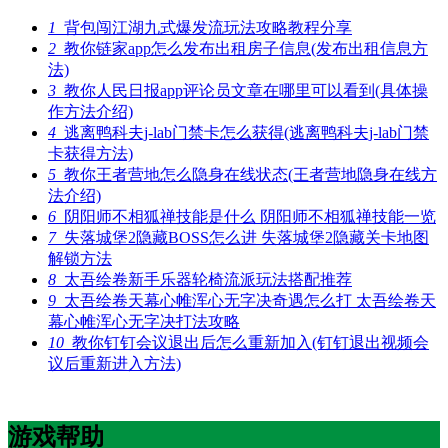
1
背包闯江湖九式爆发流玩法攻略教程分享
2
教你链家app怎么发布出租房子信息(发布出租信息方
法)
3
教你人民日报app评论员文章在哪里可以看到(具体操
作方法介绍)
4
逃离鸭科夫j-lab门禁卡怎么获得(逃离鸭科夫j-lab门禁
卡获得方法)
5
教你王者营地怎么隐身在线状态(王者营地隐身在线方
法介绍)
6
阴阳师不相狐禅技能是什么 阴阳师不相狐禅技能一览
7
失落城堡2隐藏BOSS怎么进 失落城堡2隐藏关卡地图
解锁方法
8
太吾绘卷新手乐器轮椅流派玩法搭配推荐
9
太吾绘卷天幕心帷浑心无字决奇遇怎么打 太吾绘卷天
幕心帷浑心无字决打法攻略
10
教你钉钉会议退出后怎么重新加入(钉钉退出视频会
议后重新进入方法)
游戏帮助