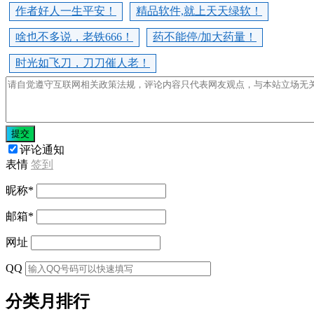
作者好人一生平安！
精品软件,就上天天绿软！
啥也不多说，老铁666！
药不能停/加大药量！
时光如飞刀，刀刀催人老！
提交
评论通知
表情
签到
昵称
*
邮箱
*
网址
QQ
分类月排行