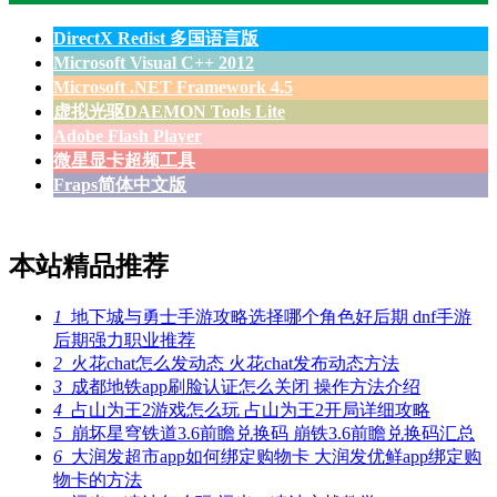
DirectX Redist 多国语言版
Microsoft Visual C++ 2012
Microsoft .NET Framework 4.5
虚拟光驱DAEMON Tools Lite
Adobe Flash Player
微星显卡超频工具
Fraps简体中文版
本站精品推荐
1
地下城与勇士手游攻略选择哪个角色好后期 dnf手游
后期强力职业推荐
2
火花chat怎么发动态 火花chat发布动态方法
3
成都地铁app刷脸认证怎么关闭 操作方法介绍
4
占山为王2游戏怎么玩 占山为王2开局详细攻略
5
崩坏星穹铁道3.6前瞻兑换码 崩铁3.6前瞻兑换码汇总
6
大润发超市app如何绑定购物卡 大润发优鲜app绑定购
物卡的方法