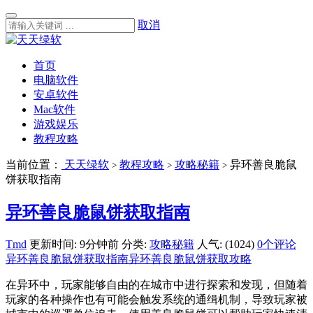
取消
首页
电脑软件
安卓软件
Mac软件
游戏娱乐
教程攻略
当前位置：
天天绿软
教程攻略
攻略秘籍
异环善良脆鼠
>
>
>
饼获取指南
异环善良脆鼠饼获取指南
Tmd
更新时间: 9分钟前
分类:
攻略秘籍
人气: (1024)
0个评论
异环善良脆鼠饼获取指南
异环善良脆鼠饼获取攻略
在异环中，玩家能够自由的在城市中进行探索和发现，但随着
玩家的各种操作也有可能会触发系统的通缉机制，导致玩家被