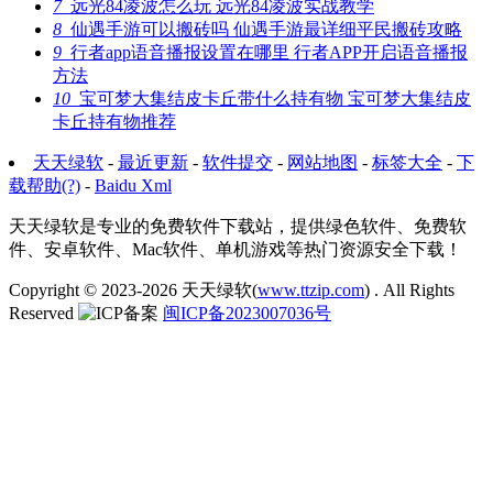
7
远光84凌波怎么玩 远光84凌波实战教学
8
仙遇手游可以搬砖吗 仙遇手游最详细平民搬砖攻略
9
行者app语音播报设置在哪里 行者APP开启语音播报
方法
10
宝可梦大集结皮卡丘带什么持有物 宝可梦大集结皮
卡丘持有物推荐
天天绿软
-
最近更新
-
软件提交
-
网站地图
-
标签大全
-
下
载帮助(?)
-
Baidu Xml
天天绿软是专业的免费软件下载站，提供绿色软件、免费软
件、安卓软件、Mac软件、单机游戏等热门资源安全下载！
Copyright © 2023-2026
天天绿软(
www.ttzip.com
)
. All Rights
Reserved
闽ICP备2023007036号