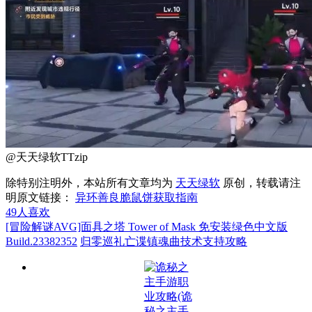
@天天绿软TTzip
除特别注明外，本站所有文章均为
天天绿软
原创，转载请注
明原文链接：
异环善良脆鼠饼获取指南
49
人喜欢
[冒险解谜AVG]面具之塔 Tower of Mask 免安装绿色中文版
Build.23382352
归零巡礼亡谍镇魂曲技术支持攻略