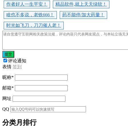
作者好人一生平安！
精品软件,就上天天绿软！
啥也不多说，老铁666！
药不能停/加大药量！
时光如飞刀，刀刀催人老！
提交
评论通知
表情
签到
昵称
*
邮箱
*
网址
QQ
分类月排行