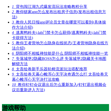
1
背包闯江湖九式爆发流玩法攻略教程分享
2
教你链家app怎么发布出租房子信息(发布出租信息方
法)
3
教你人民日报app评论员文章在哪里可以看到(具体操
作方法介绍)
4
逃离鸭科夫j-lab门禁卡怎么获得(逃离鸭科夫j-lab门禁
卡获得方法)
5
教你王者营地怎么隐身在线状态(王者营地隐身在线方
法介绍)
6
阴阳师不相狐禅技能是什么 阴阳师不相狐禅技能一览
7
失落城堡2隐藏BOSS怎么进 失落城堡2隐藏关卡地图
解锁方法
8
太吾绘卷新手乐器轮椅流派玩法搭配推荐
9
太吾绘卷天幕心帷浑心无字决奇遇怎么打 太吾绘卷天
幕心帷浑心无字决打法攻略
10
教你钉钉会议退出后怎么重新加入(钉钉退出视频会
议后重新进入方法)
游戏帮助