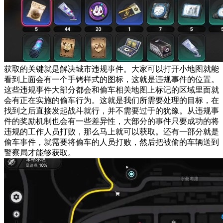
获取的关键就是解决城市违规事件。大家可以打开小地图就能
看到上面会有一个手铐样式的图标，这就是违规事件的位置。
这些违规事件大部分都会和偷车相关地图上标记的区域里面就
会有正在实施的偷车行为。这就是我们所需要处理的目标，在
找到之后直接发起战斗就行，并不需要过于的犹豫。从违规事
件的奖励机制也会有一些差异性，大部分的事件只要成功的将
违规的工作人员打败，那么马上就可以获取。还有一部分就是
偷车事件，就需要将偷车的人员打败，然后把被偷的车辆送到
警察局才能够获取。