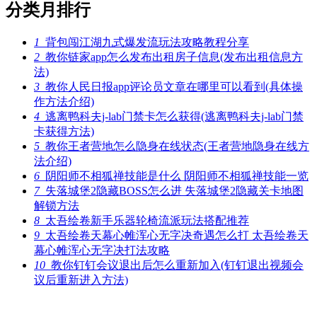
分类月排行
1
背包闯江湖九式爆发流玩法攻略教程分享
2
教你链家app怎么发布出租房子信息(发布出租信息方
法)
3
教你人民日报app评论员文章在哪里可以看到(具体操
作方法介绍)
4
逃离鸭科夫j-lab门禁卡怎么获得(逃离鸭科夫j-lab门禁
卡获得方法)
5
教你王者营地怎么隐身在线状态(王者营地隐身在线方
法介绍)
6
阴阳师不相狐禅技能是什么 阴阳师不相狐禅技能一览
7
失落城堡2隐藏BOSS怎么进 失落城堡2隐藏关卡地图
解锁方法
8
太吾绘卷新手乐器轮椅流派玩法搭配推荐
9
太吾绘卷天幕心帷浑心无字决奇遇怎么打 太吾绘卷天
幕心帷浑心无字决打法攻略
10
教你钉钉会议退出后怎么重新加入(钉钉退出视频会
议后重新进入方法)