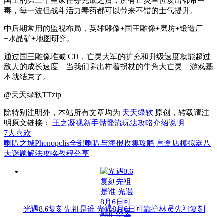
国王的第三个皇家任务完成之后，所有亡灵单位攻击都带中
毒，每一波但战斗活力毒药都可以带来不错的士气提升。
中后期常用的监视布局，英雄雕像+国王雕像+磨坊+锻造厂
+水晶矿+地图研究。
通过国王雕像堆减 CD，亡灵大军的扩充和升级速度就能超过
敌人的成长速度，当我们养出杵着拐杖的牛角大亡灵，游戏基
本就结束了。
@天天绿软TTzip
除特别注明外，本站所有文章均为
天天绿软
原创，转载请注
明原文链接：
王之凝视新手骷髅流玩法攻略介绍说明
7
人喜欢
喇叭之城Phonopolis全部喇叭与海报收集攻略
盲盒店模拟器八
大谜题解法攻略教程分享
光遇8.6复刻先祖是谁 光遇8月6日可靠护林员先祖复刻