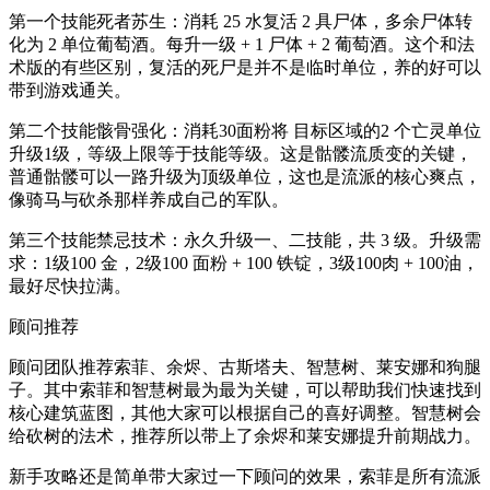
第一个技能死者苏生：消耗 25 水复活 2 具尸体，多余尸体转
化为 2 单位葡萄酒。每升一级 + 1 尸体 + 2 葡萄酒。这个和法
术版的有些区别，复活的死尸是并不是临时单位，养的好可以
带到游戏通关。
第二个技能骸骨强化：消耗30面粉将 目标区域的2 个亡灵单位
升级1级，等级上限等于技能等级。这是骷髅流质变的关键，
普通骷髅可以一路升级为顶级单位，这也是流派的核心爽点，
像骑马与砍杀那样养成自己的军队。
第三个技能禁忌技术：永久升级一、二技能，共 3 级。升级需
求：1级100 金，2级100 面粉 + 100 铁锭，3级100肉 + 100油，
最好尽快拉满。
顾问推荐
顾问团队推荐索菲、余烬、古斯塔夫、智慧树、莱安娜和狗腿
子。其中索菲和智慧树最为最为关键，可以帮助我们快速找到
核心建筑蓝图，其他大家可以根据自己的喜好调整。智慧树会
给砍树的法术，推荐所以带上了余烬和莱安娜提升前期战力。
新手攻略还是简单带大家过一下顾问的效果，索菲是所有流派