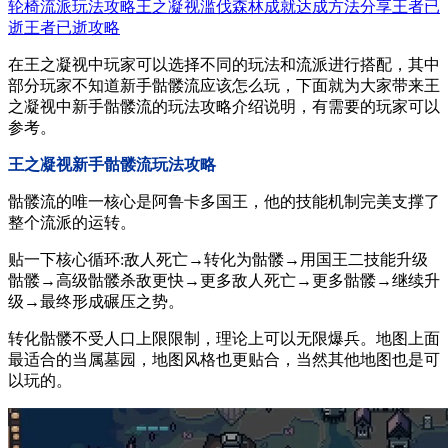
轮椅流派玩法攻略
王之凝视滥伐森林成就达成方法分享
王者已
逝
王者已逝攻略
在王之凝视中玩家可以选择不同的玩法和流派进行搭配，其中
部分玩家不知道新手骷髅流应该怎么玩，下面就为大家带来王
之凝视中新手骷髅流的玩法攻略介绍说明，有需要的玩家可以
参考。
王之凝视新手骷髅流玩法攻略
骷髅流的唯一核心是阿鲁卡多国王，他的技能机制完美支撑了
整个流派的运转。
贴一下核心循环:敌人死亡→转化为骷髅→用国王二技能升级
骷髅→高级骷髅杀敌更快→更多敌人死亡→更多骷髅→继续升
级→最终形成碾压之势。
转化骷髅不受人口上限限制，理论上可以无限爆兵。地图上面
最适合的当属墓园，地图风格也更贴合，当然其他地图也是可
以玩的。