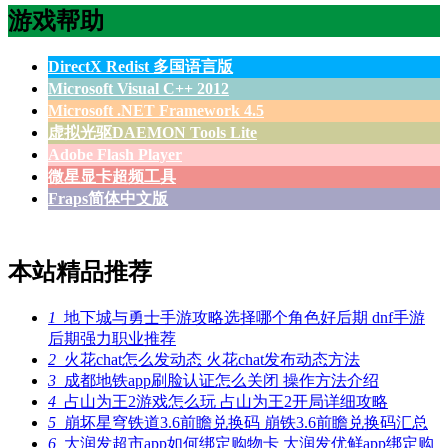
游戏帮助
DirectX Redist 多国语言版
Microsoft Visual C++ 2012
Microsoft .NET Framework 4.5
虚拟光驱DAEMON Tools Lite
Adobe Flash Player
微星显卡超频工具
Fraps简体中文版
本站精品推荐
1
地下城与勇士手游攻略选择哪个角色好后期 dnf手游
后期强力职业推荐
2
火花chat怎么发动态 火花chat发布动态方法
3
成都地铁app刷脸认证怎么关闭 操作方法介绍
4
占山为王2游戏怎么玩 占山为王2开局详细攻略
5
崩坏星穹铁道3.6前瞻兑换码 崩铁3.6前瞻兑换码汇总
6
大润发超市app如何绑定购物卡 大润发优鲜app绑定购