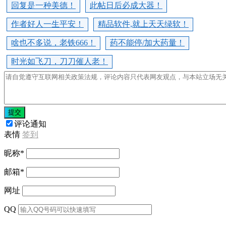
回复是一种美德！
此帖日后必成大器！
作者好人一生平安！
精品软件,就上天天绿软！
啥也不多说，老铁666！
药不能停/加大药量！
时光如飞刀，刀刀催人老！
提交
评论通知
表情
签到
昵称
*
邮箱
*
网址
QQ