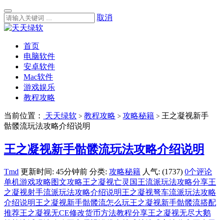
取消
首页
电脑软件
安卓软件
Mac软件
游戏娱乐
教程攻略
当前位置：
天天绿软
教程攻略
攻略秘籍
王之凝视新手
>
>
>
骷髅流玩法攻略介绍说明
王之凝视新手骷髅流玩法攻略介绍说明
Tmd
更新时间: 45分钟前
分类:
攻略秘籍
人气: (1737)
0个评论
单机游戏攻略
图文攻略
王之凝视亡灵国王流派玩法攻略分享
王
之凝视射手流派玩法攻略介绍说明
王之凝视弩车流派玩法攻略
介绍说明
王之凝视新手骷髅流怎么玩
王之凝视新手骷髅流搭配
推荐
王之凝视无CE修改货币方法教程分享
王之凝视无尽大鹅