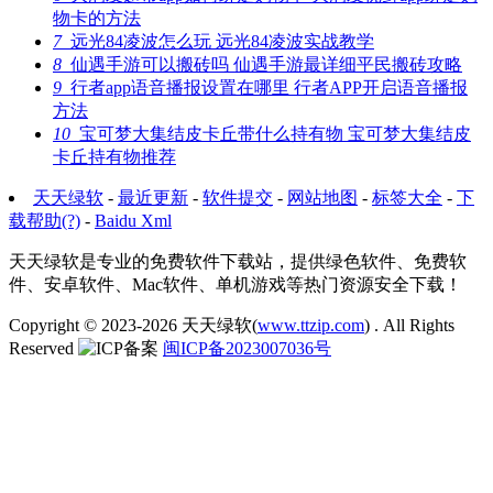
物卡的方法
7
远光84凌波怎么玩 远光84凌波实战教学
8
仙遇手游可以搬砖吗 仙遇手游最详细平民搬砖攻略
9
行者app语音播报设置在哪里 行者APP开启语音播报
方法
10
宝可梦大集结皮卡丘带什么持有物 宝可梦大集结皮
卡丘持有物推荐
天天绿软
-
最近更新
-
软件提交
-
网站地图
-
标签大全
-
下
载帮助(?)
-
Baidu Xml
天天绿软是专业的免费软件下载站，提供绿色软件、免费软
件、安卓软件、Mac软件、单机游戏等热门资源安全下载！
Copyright © 2023-2026
天天绿软(
www.ttzip.com
)
. All Rights
Reserved
闽ICP备2023007036号