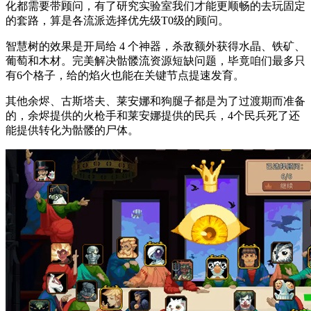
化都需要带顾问，有了研究实验室我们才能更顺畅的去玩固定
的套路，算是各流派选择优先级T0级的顾问。
智慧树的效果是开局给 4 个神器，杀敌额外获得水晶、铁矿、
葡萄和木材。完美解决骷髅流资源短缺问题，毕竟咱们最多只
有6个格子，给的焰火也能在关键节点提速发育。
其他余烬、古斯塔夫、莱安娜和狗腿子都是为了过渡期而准备
的，余烬提供的火枪手和莱安娜提供的民兵，4个民兵死了还
能提供转化为骷髅的尸体。