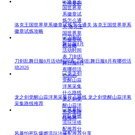
洛克王国世界草系徽章试炼怎么通关 洛克王国世界草系
徽章试炼攻略
刀剑乱舞日服8月活动时间表 刀剑乱舞日服8月有哪些活
动2026
龙之剑觉醒山蒜洋葱采集什么路线 龙之剑觉醒山蒜洋葱
采集路线推荐
风暴怕死队爆燃流玩法搭配推荐分享