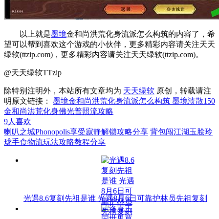
以上就是
墨境
金和尚洪荒化身流派怎么构筑的内容了，希
望可以帮到喜欢这个游戏的小伙伴，更多精彩内容请关注天天
绿软(ttzip.com)，更多精彩内容请关注天天绿软(ttzip.com)。
@天天绿软TTzip
除特别注明外，本站所有文章均为
天天绿软
原创，转载请注
明原文链接：
墨境金和尚洪荒化身流派怎么构筑 墨境溃散150
金和尚洪荒化身佛光普照流攻略
9
人喜欢
喇叭之城Phonopolis享受寂静解锁攻略分享
背包闯江湖玉脍玲
珑手食物流玩法攻略教程分享
光遇8.6复刻先祖是谁 光遇8月6日可靠护林员先祖复刻