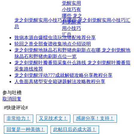
龙之剑觉醒实用小技巧有哪些 龙之剑觉醒实用小技巧汇
总
致病本源自爆蠕虫流玩法搭配推荐分享
轮回之兽全部食谱收集地点介绍说明
龙之剑觉醒地脉晶石和野猪肉刷新点在哪 龙之剑觉醒地
脉晶石和野猪肉刷新点位一览
龙之剑觉醒叶瓣番茄采集什么路线 龙之剑觉醒叶瓣番茄
采集路线推荐
龙之剑觉醒浮动777成就解锁攻略分享教程分享
人鱼面具猪型安全箱谜题解法攻略教程分享
参与吐槽
取消回复
#快捷评论#
非常给力！
又见技术文！
感谢分享！支持！
回复是一种美德！
此帖日后必成大器！