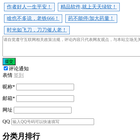
作者好人一生平安！
精品软件,就上天天绿软！
啥也不多说，老铁666！
药不能停/加大药量！
时光如飞刀，刀刀催人老！
提交
评论通知
表情
签到
昵称
*
邮箱
*
网址
QQ
分类月排行