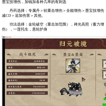
墨宝技增伤，加钱加各种几率的有则选
丹药选择：专属丹＞轻重击增伤＞全能增伤＞墨宝技增伤
减CD＞追加伤害＞其他。
功法选择：金轮破空（重击加范围），禅光高照（蓄力增
伤），一莲托生，悬轮护身