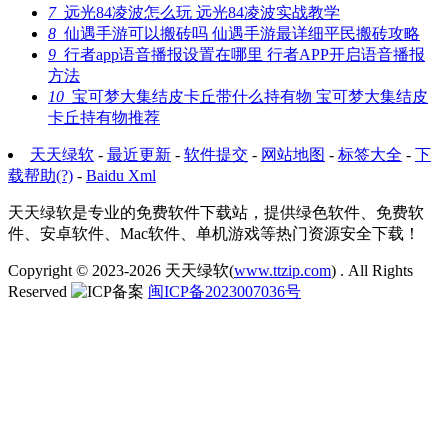
7
远光84凌波怎么玩 远光84凌波实战教学
8
仙遇手游可以搬砖吗 仙遇手游最详细平民搬砖攻略
9
行者app语音播报设置在哪里 行者APP开启语音播报
方法
10
宝可梦大集结皮卡丘带什么持有物 宝可梦大集结皮
卡丘持有物推荐
天天绿软
-
最近更新
-
软件提交
-
网站地图
-
标签大全
-
下
载帮助(?)
-
Baidu Xml
天天绿软是专业的免费软件下载站，提供绿色软件、免费软
件、安卓软件、Mac软件、单机游戏等热门资源安全下载！
Copyright © 2023-2026
天天绿软(
www.ttzip.com
)
. All Rights
Reserved
闽ICP备2023007036号