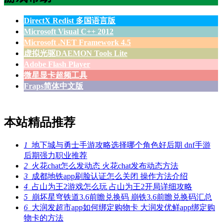
DirectX Redist 多国语言版
Microsoft Visual C++ 2012
Microsoft .NET Framework 4.5
虚拟光驱DAEMON Tools Lite
Adobe Flash Player
微星显卡超频工具
Fraps简体中文版
本站精品推荐
1
地下城与勇士手游攻略选择哪个角色好后期 dnf手游
后期强力职业推荐
2
火花chat怎么发动态 火花chat发布动态方法
3
成都地铁app刷脸认证怎么关闭 操作方法介绍
4
占山为王2游戏怎么玩 占山为王2开局详细攻略
5
崩坏星穹铁道3.6前瞻兑换码 崩铁3.6前瞻兑换码汇总
6
大润发超市app如何绑定购物卡 大润发优鲜app绑定购
物卡的方法