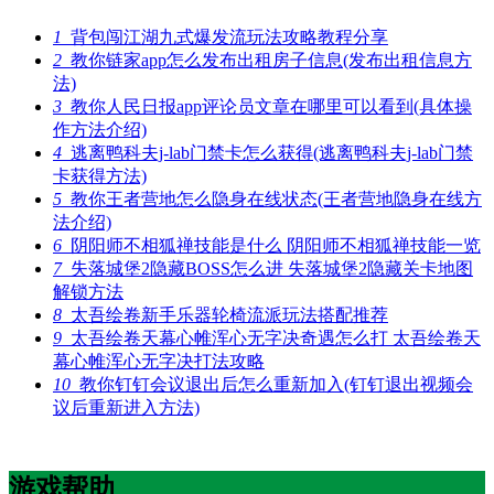
1
背包闯江湖九式爆发流玩法攻略教程分享
2
教你链家app怎么发布出租房子信息(发布出租信息方
法)
3
教你人民日报app评论员文章在哪里可以看到(具体操
作方法介绍)
4
逃离鸭科夫j-lab门禁卡怎么获得(逃离鸭科夫j-lab门禁
卡获得方法)
5
教你王者营地怎么隐身在线状态(王者营地隐身在线方
法介绍)
6
阴阳师不相狐禅技能是什么 阴阳师不相狐禅技能一览
7
失落城堡2隐藏BOSS怎么进 失落城堡2隐藏关卡地图
解锁方法
8
太吾绘卷新手乐器轮椅流派玩法搭配推荐
9
太吾绘卷天幕心帷浑心无字决奇遇怎么打 太吾绘卷天
幕心帷浑心无字决打法攻略
10
教你钉钉会议退出后怎么重新加入(钉钉退出视频会
议后重新进入方法)
游戏帮助