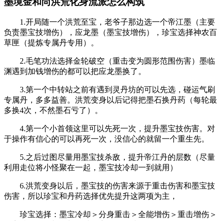
墨境金和尚洪荒化身流派怎么构筑
1.开局随一个洪荒至宝，老爷子那边选一个帝江墨（主要
负责墨宝技增伤），应龙墨（墨宝技增伤），珍宝选择神农百
草匣（提炼专属丹专用）。
2.毛笔功法选择金轮破空（重击变为圆形范围伤害）墨临
渊遇到加钱增伤的都可以把应龙墨换了。
3.第一个中转站之前有遇到灵丹坊的可以先选，碰运气刷
专属丹，多多益善。洪荒变身以后记得把墨石换丹药（每轮最
多换4次，不然墨石亏了）。
4.第一个小首领这里可以先死一次，提升墨宝技伤害。对
于操作有信心的可以再死一次，没信心的就留一个重生先。
5.之后过图尽量用墨宝技杀敌，提升帝江丹的层数（尽量
利用走位将小怪聚在一起，墨宝技冷却一到就用）
6.洪荒变身以后，墨宝技的伤害来源于重击伤害和墨宝技
伤害，所以珍宝和丹药选择优先提升这两项为主，
珍宝选择：墨宝冷却＞分身重击＞全能增伤＞重击增伤＞