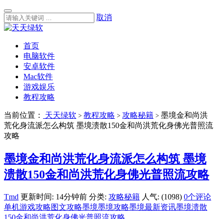
取消
首页
电脑软件
安卓软件
Mac软件
游戏娱乐
教程攻略
当前位置：
天天绿软
教程攻略
攻略秘籍
墨境金和尚洪
>
>
>
荒化身流派怎么构筑 墨境溃散150金和尚洪荒化身佛光普照流
攻略
墨境金和尚洪荒化身流派怎么构筑 墨境
溃散150金和尚洪荒化身佛光普照流攻略
Tmd
更新时间: 14分钟前
分类:
攻略秘籍
人气: (1098)
0个评论
单机游戏攻略
图文攻略
墨境
墨境攻略
墨境最新资讯
墨境溃散
150金和尚洪荒化身佛光普照流攻略