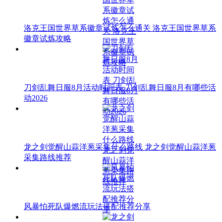
洛克王国世界草系徽章试炼怎么通关 洛克王国世界草系
徽章试炼攻略
刀剑乱舞日服8月活动时间表 刀剑乱舞日服8月有哪些活
动2026
龙之剑觉醒山蒜洋葱采集什么路线 龙之剑觉醒山蒜洋葱
采集路线推荐
风暴怕死队爆燃流玩法搭配推荐分享