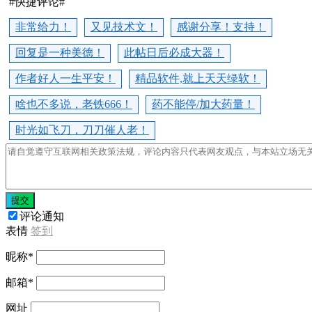
#快捷评论#
非常给力！
又见技术文！
感谢分享！支持！
回复是一种美德！
此帖日后必成大器！
作者好人一生平安！
精品软件,就上天天绿软！
啥也不多说，老铁666！
药不能停/加大药量！
时光如飞刀，刀刀催人老！
提交
评论通知
表情
签到
昵称
*
邮箱
*
网址