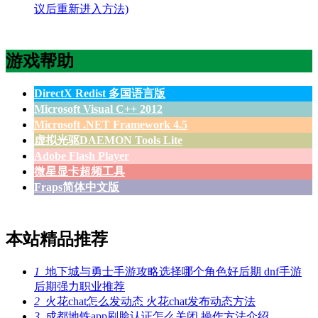
议后重新进入方法)
游戏帮助
DirectX Redist 多国语言版
Microsoft Visual C++ 2012
Microsoft .NET Framework 4.5
虚拟光驱DAEMON Tools Lite
Adobe Flash Player
微星显卡超频工具
Fraps简体中文版
本站精品推荐
1
地下城与勇士手游攻略选择哪个角色好后期 dnf手游
后期强力职业推荐
2
火花chat怎么发动态 火花chat发布动态方法
3
成都地铁app刷脸认证怎么关闭 操作方法介绍