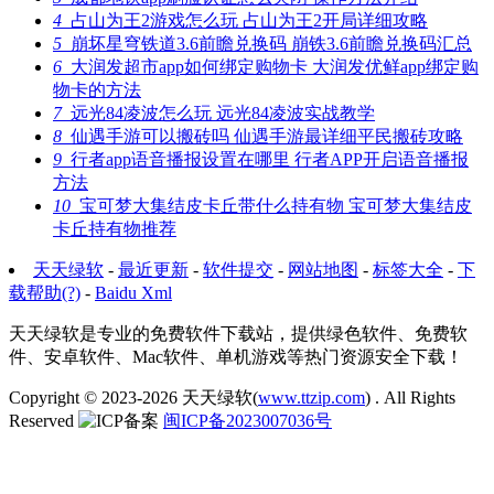
4
占山为王2游戏怎么玩 占山为王2开局详细攻略
5
崩坏星穹铁道3.6前瞻兑换码 崩铁3.6前瞻兑换码汇总
6
大润发超市app如何绑定购物卡 大润发优鲜app绑定购
物卡的方法
7
远光84凌波怎么玩 远光84凌波实战教学
8
仙遇手游可以搬砖吗 仙遇手游最详细平民搬砖攻略
9
行者app语音播报设置在哪里 行者APP开启语音播报
方法
10
宝可梦大集结皮卡丘带什么持有物 宝可梦大集结皮
卡丘持有物推荐
天天绿软
-
最近更新
-
软件提交
-
网站地图
-
标签大全
-
下
载帮助(?)
-
Baidu Xml
天天绿软是专业的免费软件下载站，提供绿色软件、免费软
件、安卓软件、Mac软件、单机游戏等热门资源安全下载！
Copyright © 2023-2026
天天绿软(
www.ttzip.com
)
. All Rights
Reserved
闽ICP备2023007036号