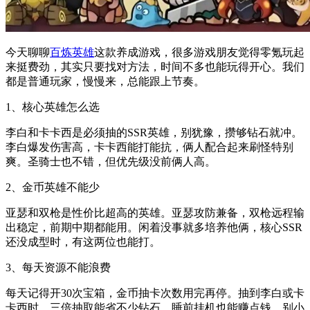
今天聊聊
百炼英雄
这款养成游戏，很多游戏朋友觉得零氪玩起
来挺费劲，其实只要找对方法，时间不多也能玩得开心。我们
都是普通玩家，慢慢来，总能跟上节奏。
1、核心英雄怎么选
李白和卡卡西是必须抽的SSR英雄，别犹豫，攒够钻石就冲。
李白爆发伤害高，卡卡西能打能抗，俩人配合起来刷怪特别
爽。圣骑士也不错，但优先级没前俩人高。
2、金币英雄不能少
亚瑟和双枪是性价比超高的英雄。亚瑟攻防兼备，双枪远程输
出稳定，前期中期都能用。闲着没事就多培养他俩，核心SSR
还没成型时，有这两位也能打。
3、每天资源不能浪费
每天记得开30次宝箱，金币抽卡次数用完再停。抽到李白或卡
卡西时，三倍抽取能省不少钻石。睡前挂机也能赚点钱，别小