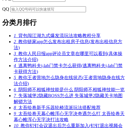
QQ
分类月排行
1
背包闯江湖九式爆发流玩法攻略教程分享
2
教你链家app怎么发布出租房子信息(发布出租信息方
法)
3
教你人民日报app评论员文章在哪里可以看到(具体操
作方法介绍)
4
逃离鸭科夫j-lab门禁卡怎么获得(逃离鸭科夫j-lab门禁
卡获得方法)
5
教你王者营地怎么隐身在线状态(王者营地隐身在线方
法介绍)
6
阴阳师不相狐禅技能是什么 阴阳师不相狐禅技能一览
7
失落城堡2隐藏BOSS怎么进 失落城堡2隐藏关卡地图
解锁方法
8
太吾绘卷新手乐器轮椅流派玩法搭配推荐
9
太吾绘卷天幕心帷浑心无字决奇遇怎么打 太吾绘卷天
幕心帷浑心无字决打法攻略
10
教你钉钉会议退出后怎么重新加入(钉钉退出视频会