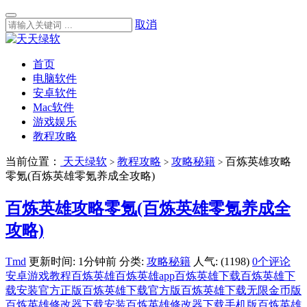
取消
首页
电脑软件
安卓软件
Mac软件
游戏娱乐
教程攻略
当前位置：
天天绿软
教程攻略
攻略秘籍
百炼英雄攻略
>
>
>
零氪(百炼英雄零氪养成全攻略)
百炼英雄攻略零氪(百炼英雄零氪养成全
攻略)
Tmd
更新时间: 1分钟前
分类:
攻略秘籍
人气: (1198)
0个评论
安卓游戏教程
百炼英雄
百炼英雄app
百炼英雄下载
百炼英雄下
载安装官方正版
百炼英雄下载官方版
百炼英雄下载无限金币版
百炼英雄修改器下载安装
百炼英雄修改器下载手机版
百炼英雄