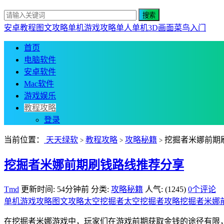
安卓教程
图文攻略
单机游戏攻略
单人单机
3D画面
菜鸟入门
首页
电脑软件
安卓软件
Mac软件
游戏娱乐
教程攻略
登录
当前位置：
天天绿软
教程攻略
攻略秘籍
挖掘者米娜前期
>
>
>
挖掘者米娜前期刷钱路线推荐分享
Tmd
更新时间: 54分钟前
分类:
攻略秘籍
人气: (1245)
0个评论
单机游戏攻略
图文攻略
太空挖掘者
太空挖掘者攻略
挖掘者米娜
在挖掘者米娜游戏中，玩家们在游戏前期获取金钱的途径有限