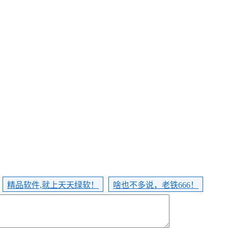
精品软件,就上天天绿软！
啥也不多说，老铁666！