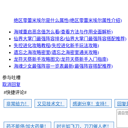
绝区零蕾米埃尔是什么属性(绝区零蕾米埃尔属性介绍)
海域重启恶念值怎么看(查看方法与作用全面解析)
仙界大掌门最强阵容排名(仙界大掌门最强阵容搭配推荐)
失控进化攻略教程(失控进化新手玩法攻略)
遗忘之海攻略密室(遗忘之海密室通关攻略)
龙符天祭新手攻略图文(龙符天祭新手入门指南)
海魂少女最强阵容一览表最新(最强阵容搭配推荐)
参与吐槽
取消回复
#快捷评论#
非常给力！
又见技术文！
感谢分享！支持！
回复
药不能停/加大药量！
时光如飞刀，刀刀催人老！