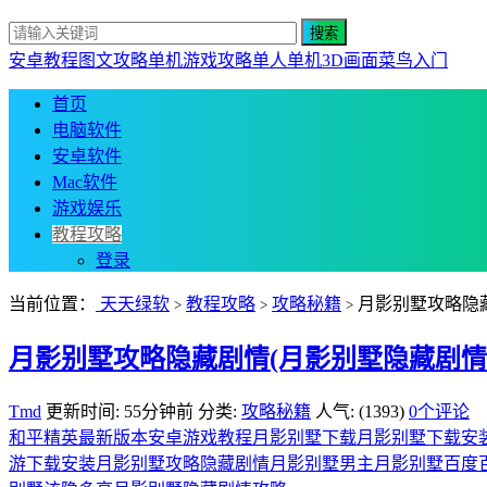
安卓教程
图文攻略
单机游戏攻略
单人单机
3D画面
菜鸟入门
首页
电脑软件
安卓软件
Mac软件
游戏娱乐
教程攻略
登录
当前位置：
天天绿软
教程攻略
攻略秘籍
月影别墅攻略隐
>
>
>
月影别墅攻略隐藏剧情(月影别墅隐藏剧情
Tmd
更新时间: 55分钟前
分类:
攻略秘籍
人气: (1393)
0个评论
和平精英最新版本
安卓游戏教程
月影别墅下载
月影别墅下载安
游下载安装
月影别墅攻略隐藏剧情
月影别墅男主
月影别墅百度