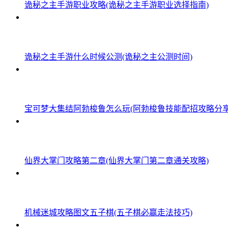
诡秘之主手游职业攻略(诡秘之主手游职业选择指南)
诡秘之主手游什么时候公测(诡秘之主公测时间)
宝可梦大集结阿勃梭鲁怎么玩(阿勃梭鲁技能配招攻略分享
仙界大掌门攻略第二章(仙界大掌门第二章通关攻略)
机械迷城攻略图文五子棋(五子棋必赢走法技巧)