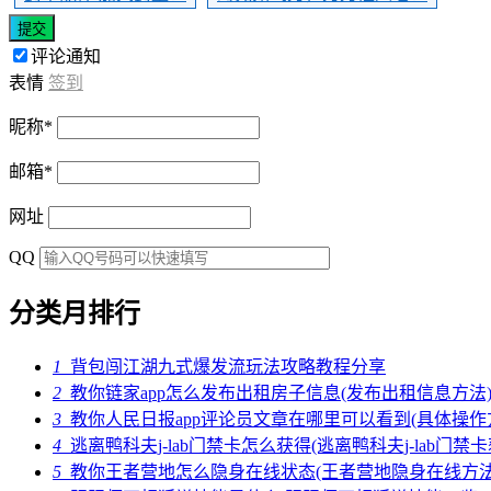
提交
评论通知
表情
签到
昵称
*
邮箱
*
网址
QQ
分类月排行
1
背包闯江湖九式爆发流玩法攻略教程分享
2
教你链家app怎么发布出租房子信息(发布出租信息方法
3
教你人民日报app评论员文章在哪里可以看到(具体操作
4
逃离鸭科夫j-lab门禁卡怎么获得(逃离鸭科夫j-lab门禁
5
教你王者营地怎么隐身在线状态(王者营地隐身在线方法