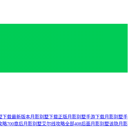
墅下载最新版本
月影别墅下载正版
月影别墅手游下载
月影别墅手
略700章后
月影别墅艾尔线攻略全部408后面
月影别墅该隐
月影