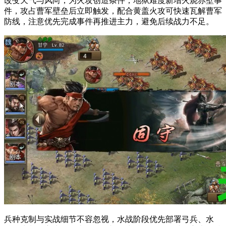
改变天气与风向，为火攻创造条件；地狱难度新增火烧赤壁事
件，攻占曹军壁垒后立即触发，配合黄盖火攻可快速瓦解曹军
防线，注意优先完成事件再推进主力，避免后续战力不足。
兵种克制与实战细节不容忽视，水战阶段优先部署弓兵、水