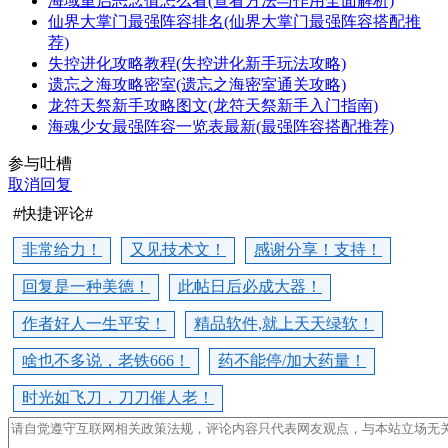
海域重启恶念值怎么看(查看方法与作用全面解析)
仙界大掌门最强阵容排名(仙界大掌门最强阵容搭配推
荐)
失控进化攻略教程(失控进化新手玩法攻略)
遗忘之海攻略密室(遗忘之海密室通关攻略)
龙符天祭新手攻略图文(龙符天祭新手入门指南)
海魂少女最强阵容一览表最新(最强阵容搭配推荐)
参与吐槽
取消回复
#快捷评论#
非常给力！
又见技术文！
感谢分享！支持！
回复是一种美德！
此帖日后必成大器！
作者好人一生平安！
精品软件,就上天天绿软！
啥也不多说，老铁666！
药不能停/加大药量！
时光如飞刀，刀刀催人老！