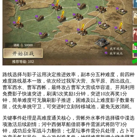
路线选择与影子运用决定推进效率，副本分五种难度，前四种
难度路线基本一致，依次经过我军大营、东平原、西出战点、
曹军西水、曹军西帐，最终攻占曹军大营或华容道。开局利用
免费影子快速突进，刷满5次奖励1分钟，突进10次再奖1分
钟，简单难度可无脑刷影子推进，困难及以上难度影子数量有
限，优先单挑守卫，可突进时立刻转移城池，避免无效消耗。
关键事件处理是高难度通关核心，营帐外水事件选择碟中谍选
项激活后续剧情；河中西侧草船借箭事件需派武将防守3分
钟，成功后全军战斗力翻倍；七星坛事件需分兵处理，占卜可