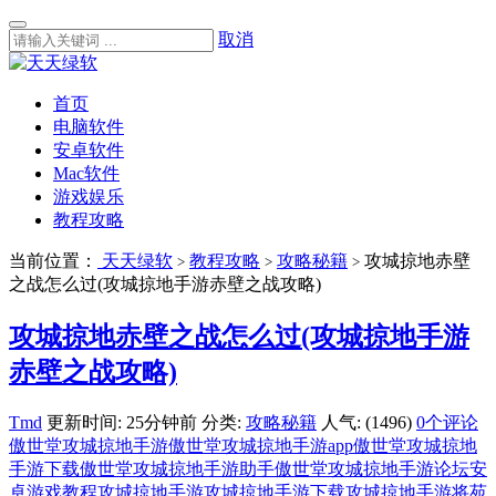
取消
首页
电脑软件
安卓软件
Mac软件
游戏娱乐
教程攻略
当前位置：
天天绿软
教程攻略
攻略秘籍
攻城掠地赤壁
>
>
>
之战怎么过(攻城掠地手游赤壁之战攻略)
攻城掠地赤壁之战怎么过(攻城掠地手游
赤壁之战攻略)
Tmd
更新时间: 25分钟前
分类:
攻略秘籍
人气: (1496)
0个评论
傲世堂攻城掠地手游
傲世堂攻城掠地手游app
傲世堂攻城掠地
手游下载
傲世堂攻城掠地手游助手
傲世堂攻城掠地手游论坛
安
卓游戏教程
攻城掠地手游
攻城掠地手游下载
攻城掠地手游将苑