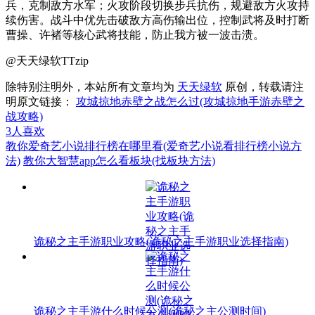
兵，克制敌方水军；火攻阶段切换步兵抗伤，规避敌方火攻持
续伤害。战斗中优先击破敌方高伤输出位，控制武将及时打断
曹操、许褚等核心武将技能，防止我方被一波击溃。
@天天绿软TTzip
除特别注明外，本站所有文章均为
天天绿软
原创，转载请注
明原文链接：
攻城掠地赤壁之战怎么过(攻城掠地手游赤壁之
战攻略)
3
人喜欢
教你爱奇艺小说排行榜在哪里看(爱奇艺小说看排行榜小说方
法)
教你大智慧app怎么看板块(找板块方法)
诡秘之主手游职业攻略(诡秘之主手游职业选择指南)
诡秘之主手游什么时候公测(诡秘之主公测时间)