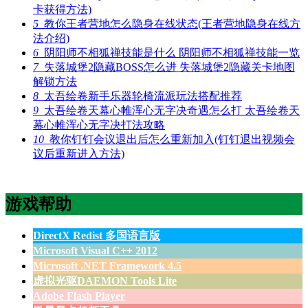
卡获得方法)
5
教你王者营地怎么隐身在线状态(王者营地隐身在线方
法介绍)
6
阴阳师不相狐禅技能是什么 阴阳师不相狐禅技能一览
7
失落城堡2隐藏BOSS怎么进 失落城堡2隐藏关卡地图
解锁方法
8
太吾绘卷新手乐器轮椅流派玩法搭配推荐
9
太吾绘卷天幕心帷浑心无字决奇遇怎么打 太吾绘卷天
幕心帷浑心无字决打法攻略
10
教你钉钉会议退出后怎么重新加入(钉钉退出视频会
议后重新进入方法)
游戏帮助
DirectX Redist 多国语言版
Microsoft Visual C++ 2012
Microsoft .NET Framework 4.5
虚拟光驱DAEMON Tools Lite
Adobe Flash Player