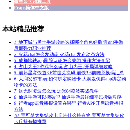
微星显卡超频工具
Fraps简体中文版
本站精品推荐
1
地下城与勇士手游攻略选择哪个角色好后期 dnf手游
后期强力职业推荐
2
火花chat怎么发动态 火花chat发布动态方法
3
成都地铁app刷脸认证怎么关闭 操作方法介绍
4
占山为王2游戏怎么玩 占山为王2开局详细攻略
5
崩坏星穹铁道3.6前瞻兑换码 崩铁3.6前瞻兑换码汇总
6
大润发超市app如何绑定购物卡 大润发优鲜app绑定购
物卡的方法
7
远光84凌波怎么玩 远光84凌波实战教学
8
仙遇手游可以搬砖吗 仙遇手游最详细平民搬砖攻略
9
行者app语音播报设置在哪里 行者APP开启语音播报
方法
10
宝可梦大集结皮卡丘带什么持有物 宝可梦大集结皮
卡丘持有物推荐