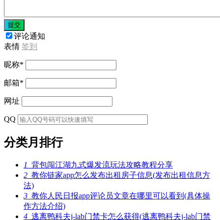
提交
评论通知
表情
签到
昵称
*
邮箱
*
网址
QQ
分类月排行
1
背包闯江湖九式爆发流玩法攻略教程分享
2
教你链家app怎么发布出租房子信息(发布出租信息方
法)
3
教你人民日报app评论员文章在哪里可以看到(具体操
作方法介绍)
4
逃离鸭科夫j-lab门禁卡怎么获得(逃离鸭科夫j-lab门禁