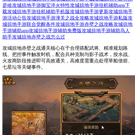
是啥
攻城掠地手游御宝淬火特性
攻城掠地手游挂机辅助app下
载
攻城掠地手游挂机辅助手机版
攻城掠地手游更新
攻城掠地手
游活动公告
攻城掠地手游潼关之战全攻略
攻城掠地手游私版
攻
城掠地手游联合觉醒条件
攻城掠地手游赤壁之战攻略
攻城掠地
手游辅助app
攻城掠地手游辅助免费版
攻城掠地手游辅助鸟人
助手
攻城掠地赤壁之战怎么过
攻城掠地赤壁之战通关核心在于合理搭配武将、精准规划路
线、把控事件触发时机，配合兵种克制与影子战术，按水战、
火攻两阶段推进即可高效通关，高难度需重点处理草船借箭、
七星坛等关键事件。