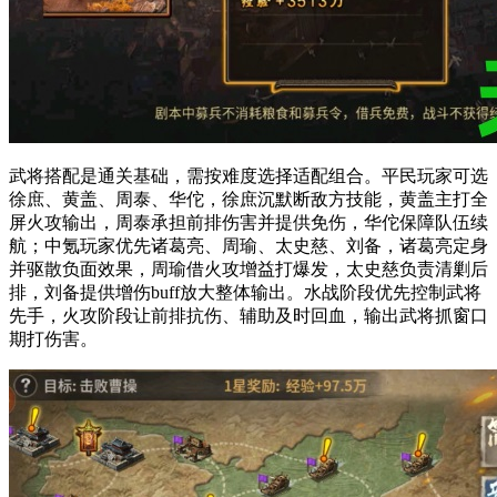
武将搭配是通关基础，需按难度选择适配组合。平民玩家可选
徐庶、黄盖、周泰、华佗，徐庶沉默断敌方技能，黄盖主打全
屏火攻输出，周泰承担前排伤害并提供免伤，华佗保障队伍续
航；中氪玩家优先诸葛亮、周瑜、太史慈、刘备，诸葛亮定身
并驱散负面效果，周瑜借火攻增益打爆发，太史慈负责清剿后
排，刘备提供增伤buff放大整体输出。水战阶段优先控制武将
先手，火攻阶段让前排抗伤、辅助及时回血，输出武将抓窗口
期打伤害。