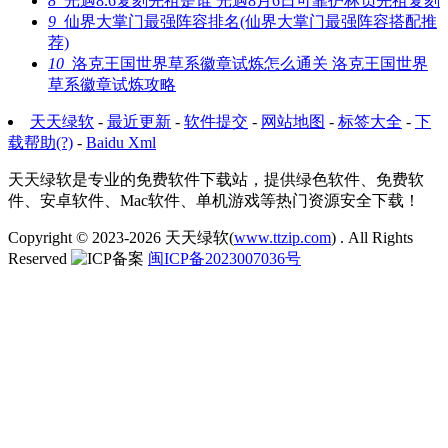
8
光遇8.6复刻先祖是谁 光遇8月6日可靠护林员先祖复刻
9
仙界大掌门最强阵容排名(仙界大掌门最强阵容搭配推
荐)
10
洛克王国世界草系徽章试炼怎么通关 洛克王国世界
草系徽章试炼攻略
天天绿软
-
最近更新
-
软件提交
-
网站地图
-
标签大全
-
下
载帮助(?)
-
Baidu Xml
天天绿软是专业的免费软件下载站，提供绿色软件、免费软
件、安卓软件、Mac软件、单机游戏等热门资源安全下载！
Copyright © 2023-2026
天天绿软(
www.ttzip.com
)
. All Rights
Reserved
闽ICP备2023007036号