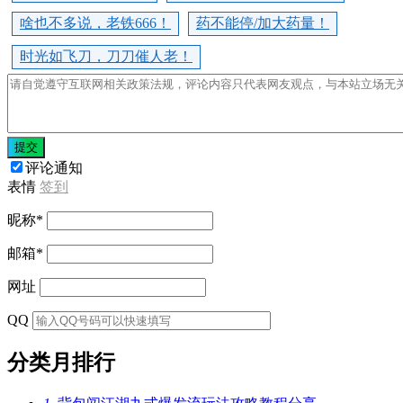
啥也不多说，老铁666！
药不能停/加大药量！
时光如飞刀，刀刀催人老！
提交
评论通知
表情
签到
昵称
*
邮箱
*
网址
QQ
分类月排行