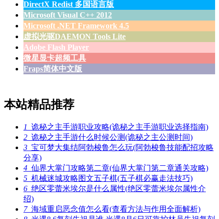
DirectX Redist 多国语言版
Microsoft Visual C++ 2012
Microsoft .NET Framework 4.5
虚拟光驱DAEMON Tools Lite
Adobe Flash Player
微星显卡超频工具
Fraps简体中文版
本站精品推荐
1
诡秘之主手游职业攻略(诡秘之主手游职业选择指南)
2
诡秘之主手游什么时候公测(诡秘之主公测时间)
3
宝可梦大集结阿勃梭鲁怎么玩(阿勃梭鲁技能配招攻略
分享)
4
仙界大掌门攻略第二章(仙界大掌门第二章通关攻略)
5
机械迷城攻略图文五子棋(五子棋必赢走法技巧)
6
绝区零蕾米埃尔是什么属性(绝区零蕾米埃尔属性介
绍)
7
海域重启恶念值怎么看(查看方法与作用全面解析)