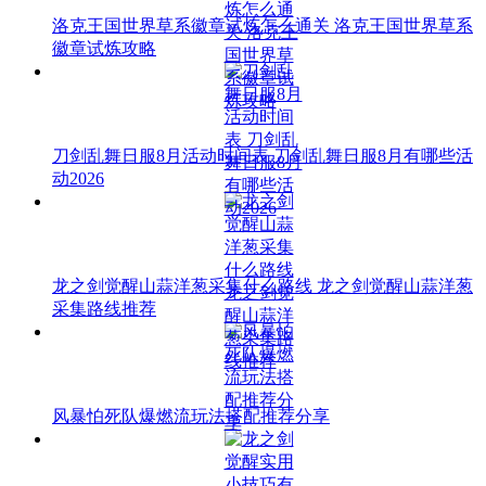
洛克王国世界草系徽章试炼怎么通关 洛克王国世界草系
徽章试炼攻略
刀剑乱舞日服8月活动时间表 刀剑乱舞日服8月有哪些活
动2026
龙之剑觉醒山蒜洋葱采集什么路线 龙之剑觉醒山蒜洋葱
采集路线推荐
风暴怕死队爆燃流玩法搭配推荐分享