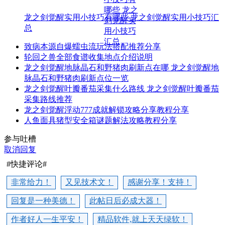
龙之剑觉醒实用小技巧有哪些 龙之剑觉醒实用小技巧汇
总
致病本源自爆蠕虫流玩法搭配推荐分享
轮回之兽全部食谱收集地点介绍说明
龙之剑觉醒地脉晶石和野猪肉刷新点在哪 龙之剑觉醒地
脉晶石和野猪肉刷新点位一览
龙之剑觉醒叶瓣番茄采集什么路线 龙之剑觉醒叶瓣番茄
采集路线推荐
龙之剑觉醒浮动777成就解锁攻略分享教程分享
人鱼面具猪型安全箱谜题解法攻略教程分享
参与吐槽
取消回复
#快捷评论#
非常给力！
又见技术文！
感谢分享！支持！
回复是一种美德！
此帖日后必成大器！
作者好人一生平安！
精品软件,就上天天绿软！