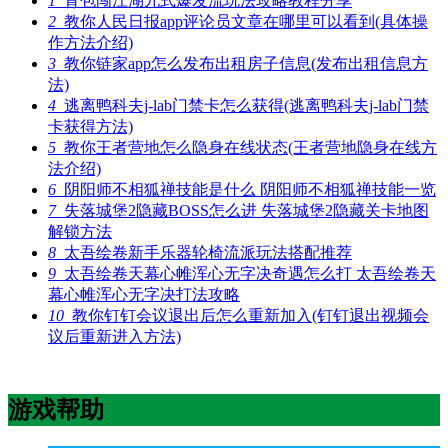
1
背包闯江湖九式爆发流玩法攻略教程分享
2
教你人民日报app评论员文章在哪里可以看到(具体操
作方法介绍)
3
教你链家app怎么发布出租房子信息(发布出租信息方
法)
4
逃离鸭科夫j-lab门禁卡怎么获得(逃离鸭科夫j-lab门禁
卡获得方法)
5
教你王者营地怎么隐身在线状态(王者营地隐身在线方
法介绍)
6
阴阳师不相狐禅技能是什么 阴阳师不相狐禅技能一览
7
失落城堡2隐藏BOSS怎么进 失落城堡2隐藏关卡地图
解锁方法
8
太吾绘卷新手乐器轮椅流派玩法搭配推荐
9
太吾绘卷天幕心帷浑心无字决奇遇怎么打 太吾绘卷天
幕心帷浑心无字决打法攻略
10
教你钉钉会议退出后怎么重新加入(钉钉退出视频会
议后重新进入方法)
游戏帮助