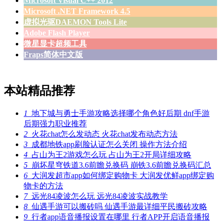
Microsoft Visual C++ 2012
Microsoft .NET Framework 4.5
虚拟光驱DAEMON Tools Lite
Adobe Flash Player
微星显卡超频工具
Fraps简体中文版
本站精品推荐
1
地下城与勇士手游攻略选择哪个角色好后期 dnf手游
后期强力职业推荐
2
火花chat怎么发动态 火花chat发布动态方法
3
成都地铁app刷脸认证怎么关闭 操作方法介绍
4
占山为王2游戏怎么玩 占山为王2开局详细攻略
5
崩坏星穹铁道3.6前瞻兑换码 崩铁3.6前瞻兑换码汇总
6
大润发超市app如何绑定购物卡 大润发优鲜app绑定购
物卡的方法
7
远光84凌波怎么玩 远光84凌波实战教学
8
仙遇手游可以搬砖吗 仙遇手游最详细平民搬砖攻略
9
行者app语音播报设置在哪里 行者APP开启语音播报