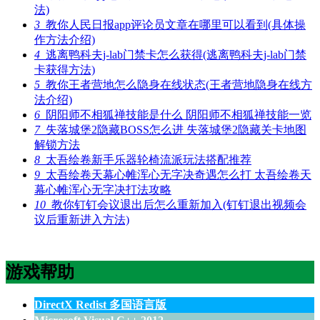
法)
3
教你人民日报app评论员文章在哪里可以看到(具体操
作方法介绍)
4
逃离鸭科夫j-lab门禁卡怎么获得(逃离鸭科夫j-lab门禁
卡获得方法)
5
教你王者营地怎么隐身在线状态(王者营地隐身在线方
法介绍)
6
阴阳师不相狐禅技能是什么 阴阳师不相狐禅技能一览
7
失落城堡2隐藏BOSS怎么进 失落城堡2隐藏关卡地图
解锁方法
8
太吾绘卷新手乐器轮椅流派玩法搭配推荐
9
太吾绘卷天幕心帷浑心无字决奇遇怎么打 太吾绘卷天
幕心帷浑心无字决打法攻略
10
教你钉钉会议退出后怎么重新加入(钉钉退出视频会
议后重新进入方法)
游戏帮助
DirectX Redist 多国语言版