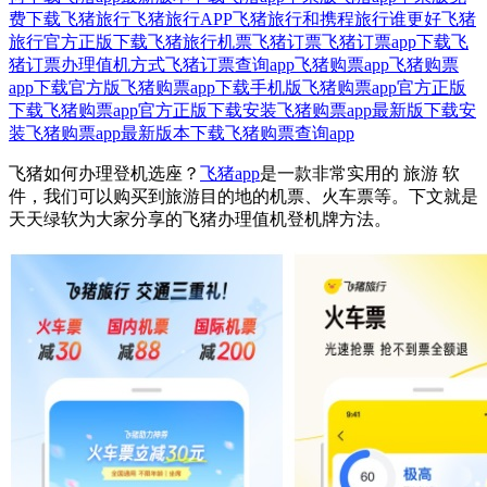
费下载
飞猪旅行
飞猪旅行APP
飞猪旅行和携程旅行谁更好
飞猪
旅行官方正版下载
飞猪旅行机票
飞猪订票
飞猪订票app下载
飞
猪订票办理值机方式
飞猪订票查询app
飞猪购票app
飞猪购票
app下载官方版
飞猪购票app下载手机版
飞猪购票app官方正版
下载
飞猪购票app官方正版下载安装
飞猪购票app最新版下载安
装
飞猪购票app最新版本下载
飞猪购票查询app
飞猪如何办理登机选座？
飞猪app
是一款非常实用的 旅游 软
件，我们可以购买到旅游目的地的机票、火车票等。下文就是
天天绿软为大家分享的飞猪办理值机登机牌方法。