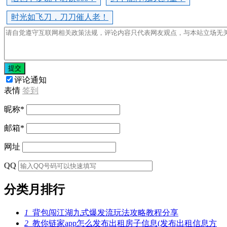
时光如飞刀，刀刀催人老！
提交
评论通知
表情
签到
昵称
*
邮箱
*
网址
QQ
分类月排行
1
背包闯江湖九式爆发流玩法攻略教程分享
2
教你链家app怎么发布出租房子信息(发布出租信息方