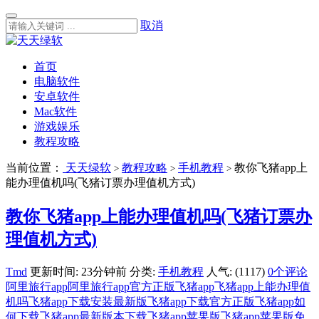
取消
首页
电脑软件
安卓软件
Mac软件
游戏娱乐
教程攻略
当前位置：
天天绿软
教程攻略
手机教程
教你飞猪app上
>
>
>
能办理值机吗(飞猪订票办理值机方式)
教你飞猪app上能办理值机吗(飞猪订票办
理值机方式)
Tmd
更新时间: 23分钟前
分类:
手机教程
人气: (1117)
0个评论
阿里旅行app
阿里旅行app官方正版
飞猪app
飞猪app上能办理值
机吗
飞猪app下载安装最新版
飞猪app下载官方正版
飞猪app如
何下载
飞猪app最新版本下载
飞猪app苹果版
飞猪app苹果版免