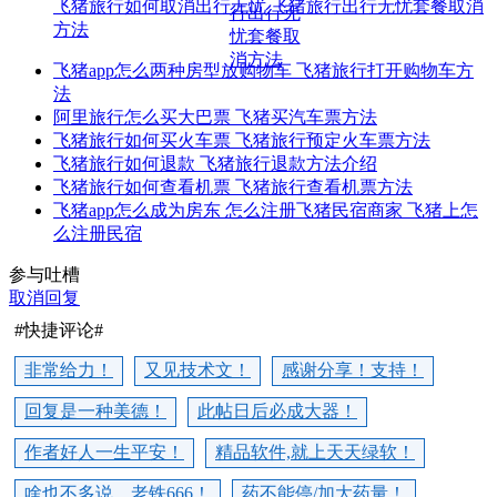
飞猪旅行如何取消出行无忧 飞猪旅行出行无忧套餐取消
方法
飞猪app怎么两种房型放购物车 飞猪旅行打开购物车方
法
阿里旅行怎么买大巴票 飞猪买汽车票方法
飞猪旅行如何买火车票 飞猪旅行预定火车票方法
飞猪旅行如何退款 飞猪旅行退款方法介绍
飞猪旅行如何查看机票 飞猪旅行查看机票方法
飞猪app怎么成为房东 怎么注册飞猪民宿商家 飞猪上怎
么注册民宿
参与吐槽
取消回复
#快捷评论#
非常给力！
又见技术文！
感谢分享！支持！
回复是一种美德！
此帖日后必成大器！
作者好人一生平安！
精品软件,就上天天绿软！
啥也不多说，老铁666！
药不能停/加大药量！