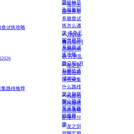
徽章试炼攻略
026
采集路线推荐