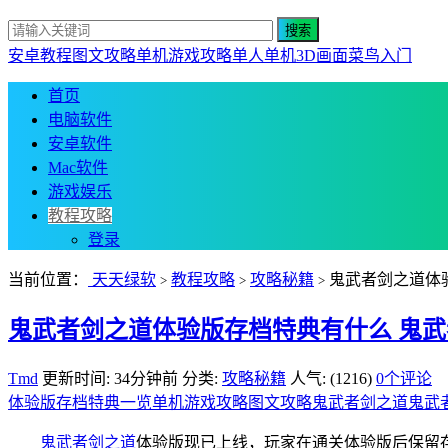
安卓教程
图文攻略
单机游戏攻略
单人单机
3D画面
菜鸟入门
首页
电脑软件
安卓软件
Mac软件
游戏娱乐
教程攻略
登录
当前位置：
天天绿软
教程攻略
攻略秘籍
鬼武者剑之道体
>
>
>
鬼武者剑之道体验版存档特典有什么 鬼
Tmd
更新时间: 34分钟前
分类:
攻略秘籍
人气: (1216)
0个评论
体验版存档特典一览
单机游戏攻略
图文攻略
鬼武者剑之道
鬼武
鬼武者剑之道
体验版现已上线，玩家在通关体验版后保留