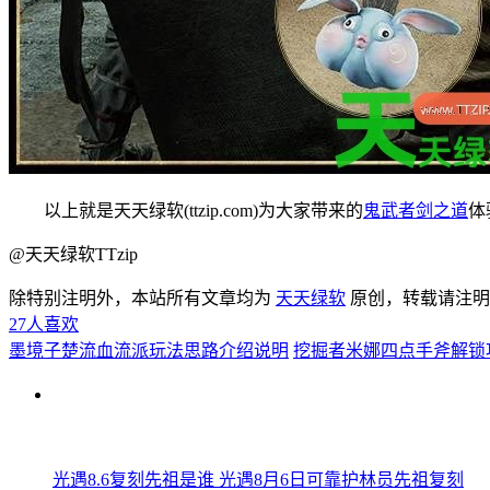
以上就是天天绿软(ttzip.com)为大家带来的
鬼武者剑之道
体
@天天绿软TTzip
除特别注明外，本站所有文章均为
天天绿软
原创，转载请注
27
人喜欢
墨境子楚流血流派玩法思路介绍说明
挖掘者米娜四点手斧解锁
光遇8.6复刻先祖是谁 光遇8月6日可靠护林员先祖复刻