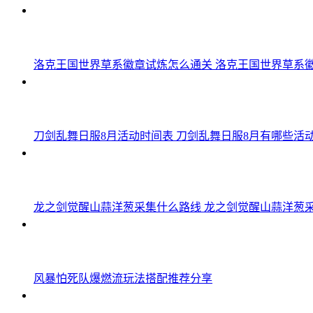
洛克王国世界草系徽章试炼怎么通关 洛克王国世界草系
刀剑乱舞日服8月活动时间表 刀剑乱舞日服8月有哪些活动2
龙之剑觉醒山蒜洋葱采集什么路线 龙之剑觉醒山蒜洋葱
风暴怕死队爆燃流玩法搭配推荐分享