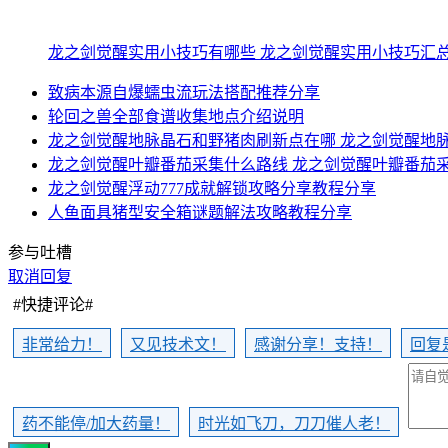
龙之剑觉醒实用小技巧有哪些 龙之剑觉醒实用小技巧汇
致病本源自爆蠕虫流玩法搭配推荐分享
轮回之兽全部食谱收集地点介绍说明
龙之剑觉醒地脉晶石和野猪肉刷新点在哪 龙之剑觉醒地
龙之剑觉醒叶瓣番茄采集什么路线 龙之剑觉醒叶瓣番茄
龙之剑觉醒浮动777成就解锁攻略分享教程分享
人鱼面具猪型安全箱谜题解法攻略教程分享
参与吐槽
取消回复
#快捷评论#
非常给力！
又见技术文！
感谢分享！支持！
回复
药不能停/加大药量！
时光如飞刀，刀刀催人老！