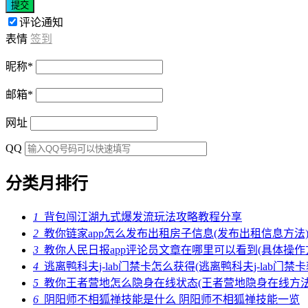
提交
评论通知
表情
签到
昵称
*
邮箱
*
网址
QQ
分类月排行
1
背包闯江湖九式爆发流玩法攻略教程分享
2
教你链家app怎么发布出租房子信息(发布出租信息方法
3
教你人民日报app评论员文章在哪里可以看到(具体操作
4
逃离鸭科夫j-lab门禁卡怎么获得(逃离鸭科夫j-lab门禁
5
教你王者营地怎么隐身在线状态(王者营地隐身在线方法
6
阴阳师不相狐禅技能是什么 阴阳师不相狐禅技能一览