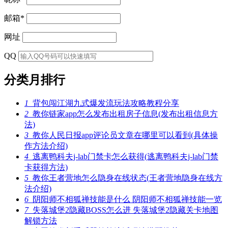
邮箱
*
网址
QQ
分类月排行
1
背包闯江湖九式爆发流玩法攻略教程分享
2
教你链家app怎么发布出租房子信息(发布出租信息方
法)
3
教你人民日报app评论员文章在哪里可以看到(具体操
作方法介绍)
4
逃离鸭科夫j-lab门禁卡怎么获得(逃离鸭科夫j-lab门禁
卡获得方法)
5
教你王者营地怎么隐身在线状态(王者营地隐身在线方
法介绍)
6
阴阳师不相狐禅技能是什么 阴阳师不相狐禅技能一览
7
失落城堡2隐藏BOSS怎么进 失落城堡2隐藏关卡地图
解锁方法