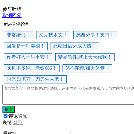
参与吐槽
取消回复
#快捷评论#
非常给力！
又见技术文！
感谢分享！支持！
回复是一种美德！
此帖日后必成大器！
作者好人一生平安！
精品软件,就上天天绿软！
啥也不多说，老铁666！
药不能停/加大药量！
时光如飞刀，刀刀催人老！
提交
评论通知
表情
签到
昵称
*