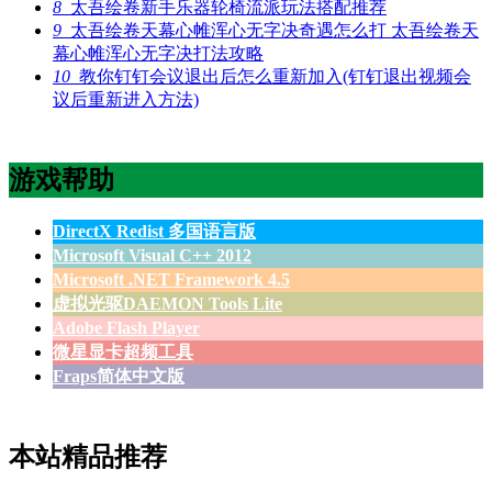
8
太吾绘卷新手乐器轮椅流派玩法搭配推荐
9
太吾绘卷天幕心帷浑心无字决奇遇怎么打 太吾绘卷天
幕心帷浑心无字决打法攻略
10
教你钉钉会议退出后怎么重新加入(钉钉退出视频会
议后重新进入方法)
游戏帮助
DirectX Redist 多国语言版
Microsoft Visual C++ 2012
Microsoft .NET Framework 4.5
虚拟光驱DAEMON Tools Lite
Adobe Flash Player
微星显卡超频工具
Fraps简体中文版
本站精品推荐