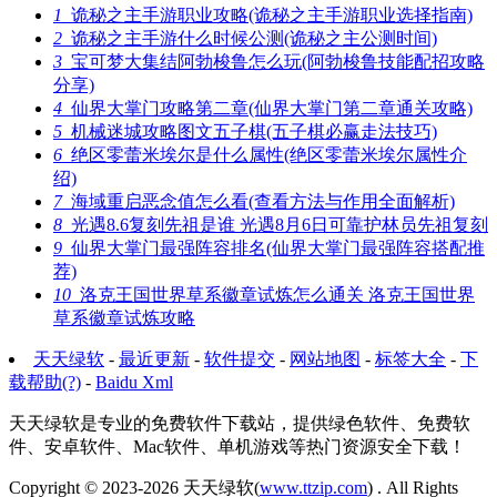
1
诡秘之主手游职业攻略(诡秘之主手游职业选择指南)
2
诡秘之主手游什么时候公测(诡秘之主公测时间)
3
宝可梦大集结阿勃梭鲁怎么玩(阿勃梭鲁技能配招攻略
分享)
4
仙界大掌门攻略第二章(仙界大掌门第二章通关攻略)
5
机械迷城攻略图文五子棋(五子棋必赢走法技巧)
6
绝区零蕾米埃尔是什么属性(绝区零蕾米埃尔属性介
绍)
7
海域重启恶念值怎么看(查看方法与作用全面解析)
8
光遇8.6复刻先祖是谁 光遇8月6日可靠护林员先祖复刻
9
仙界大掌门最强阵容排名(仙界大掌门最强阵容搭配推
荐)
10
洛克王国世界草系徽章试炼怎么通关 洛克王国世界
草系徽章试炼攻略
天天绿软
-
最近更新
-
软件提交
-
网站地图
-
标签大全
-
下
载帮助(?)
-
Baidu Xml
天天绿软是专业的免费软件下载站，提供绿色软件、免费软
件、安卓软件、Mac软件、单机游戏等热门资源安全下载！
Copyright © 2023-2026
天天绿软(
www.ttzip.com
)
. All Rights