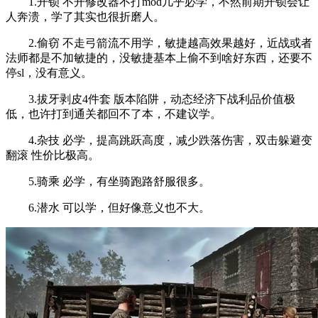
1.开锁 不开修改器不打mod几乎必学，不然前期开锁会让
人奔溃，学了其实也很折磨人。
2.偷窃 不走弓箭流不用学，敏捷越高效果越好，近战或者
法师都是不加敏捷的，没敏捷基本上偷不到啥好东西，还要不
停sl，没有意义。
3.拔牙剥皮4件套 版本陷阱，动态经济下战利品价值极
低，也许打到通关都回不了本，不建议学。
4.杂技 必学，提高跳跃高度，减少跌落伤害，双击躲避变
翻滚 性价比极高。
5.骑乘 必学，有坐骑跑路舒服很多。
6.潜水 可以学，但好像意义也不大。