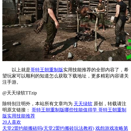
以上就是
哥特王朝重制版
实用技能推荐的全部内容了，希
望玩家可以顺利的知道怎么获取下载地址，更多精彩内容请关
注手游。
@天天绿软TTzip
除特别注明外，本站所有文章均为
天天绿软
原创，转载请注
明原文链接：
哥特王朝重制版哪些技能值得学 哥特王朝重制
版实用技能推荐
20
人喜欢
天堂2盟约能搬砖吗(天堂2盟约搬砖玩法教程)
戏怨游戏攻略第