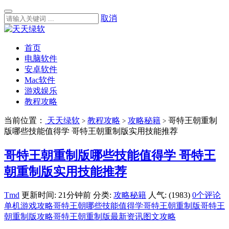
取消
首页
电脑软件
安卓软件
Mac软件
游戏娱乐
教程攻略
当前位置：
天天绿软
教程攻略
攻略秘籍
哥特王朝重制
>
>
>
版哪些技能值得学 哥特王朝重制版实用技能推荐
哥特王朝重制版哪些技能值得学 哥特王
朝重制版实用技能推荐
Tmd
更新时间: 21分钟前
分类:
攻略秘籍
人气: (1983)
0个评论
单机游戏攻略
哥特王朝哪些技能值得学
哥特王朝重制版
哥特王
朝重制版攻略
哥特王朝重制版最新资讯
图文攻略