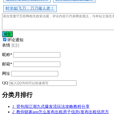
时光如飞刀，刀刀催人老！
提交
评论通知
表情
签到
昵称
*
邮箱
*
网址
QQ
分类月排行
1
背包闯江湖九式爆发流玩法攻略教程分享
2
教你链家app怎么发布出租房子信息(发布出租信息方