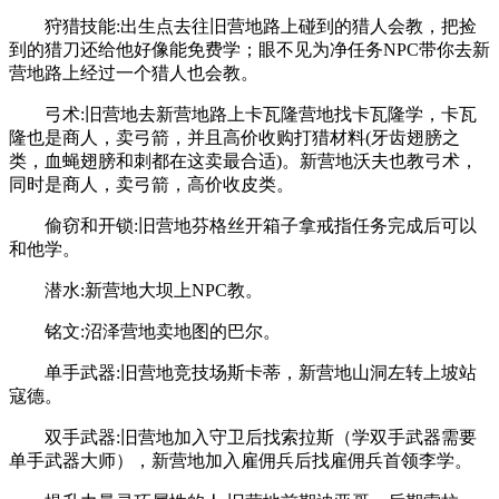
狩猎技能:出生点去往旧营地路上碰到的猎人会教，把捡
到的猎刀还给他好像能免费学；眼不见为净任务NPC带你去新
营地路上经过一个猎人也会教。
弓术:旧营地去新营地路上卡瓦隆营地找卡瓦隆学，卡瓦
隆也是商人，卖弓箭，并且高价收购打猎材料(牙齿翅膀之
类，血蝇翅膀和刺都在这卖最合适)。新营地沃夫也教弓术，
同时是商人，卖弓箭，高价收皮类。
偷窃和开锁:旧营地芬格丝开箱子拿戒指任务完成后可以
和他学。
潜水:新营地大坝上NPC教。
铭文:沼泽营地卖地图的巴尔。
单手武器:旧营地竞技场斯卡蒂，新营地山洞左转上坡站
寇德。
双手武器:旧营地加入守卫后找索拉斯（学双手武器需要
单手武器大师），新营地加入雇佣兵后找雇佣兵首领李学。