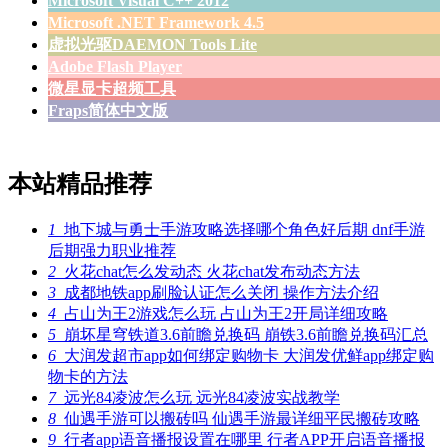
Microsoft Visual C++ 2012
Microsoft .NET Framework 4.5
虚拟光驱DAEMON Tools Lite
Adobe Flash Player
微星显卡超频工具
Fraps简体中文版
本站精品推荐
1
地下城与勇士手游攻略选择哪个角色好后期 dnf手游
后期强力职业推荐
2
火花chat怎么发动态 火花chat发布动态方法
3
成都地铁app刷脸认证怎么关闭 操作方法介绍
4
占山为王2游戏怎么玩 占山为王2开局详细攻略
5
崩坏星穹铁道3.6前瞻兑换码 崩铁3.6前瞻兑换码汇总
6
大润发超市app如何绑定购物卡 大润发优鲜app绑定购
物卡的方法
7
远光84凌波怎么玩 远光84凌波实战教学
8
仙遇手游可以搬砖吗 仙遇手游最详细平民搬砖攻略
9
行者app语音播报设置在哪里 行者APP开启语音播报