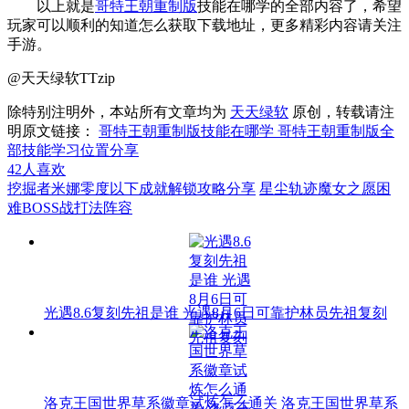
以上就是
哥特王朝重制版
技能在哪学的全部内容了，希望
玩家可以顺利的知道怎么获取下载地址，更多精彩内容请关注
手游。
@天天绿软TTzip
除特别注明外，本站所有文章均为
天天绿软
原创，转载请注
明原文链接：
哥特王朝重制版技能在哪学 哥特王朝重制版全
部技能学习位置分享
42
人喜欢
挖掘者米娜零度以下成就解锁攻略分享
星尘轨迹魔女之愿困
难BOSS战打法阵容
光遇8.6复刻先祖是谁 光遇8月6日可靠护林员先祖复刻
洛克王国世界草系徽章试炼怎么通关 洛克王国世界草系