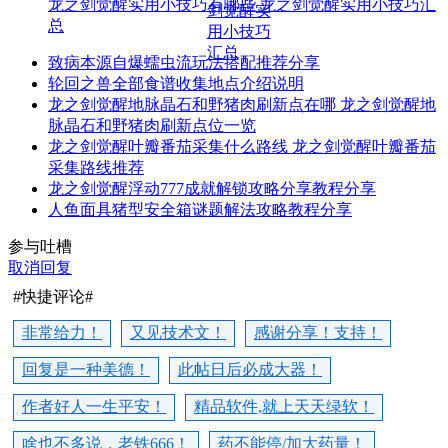
龙之剑觉醒实用小技巧有哪些 龙之剑觉醒实用小技巧汇
总
致病本源自爆蠕虫流玩法搭配推荐分享
轮回之兽全部食谱收集地点介绍说明
龙之剑觉醒地脉晶石和野猪肉刷新点在哪 龙之剑觉醒地
脉晶石和野猪肉刷新点位一览
龙之剑觉醒叶瓣番茄采集什么路线 龙之剑觉醒叶瓣番茄
采集路线推荐
龙之剑觉醒浮动777成就解锁攻略分享教程分享
人鱼面具猪型安全箱谜题解法攻略教程分享
参与吐槽
取消回复
#快捷评论#
非常给力！
又见技术文！
感谢分享！支持！
回复是一种美德！
此帖日后必成大器！
作者好人一生平安！
精品软件,就上天天绿软！
啥也不多说，老铁666！
药不能停/加大药量！