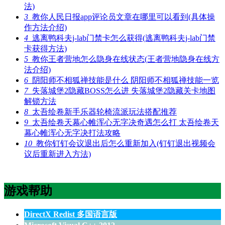
法)
3
教你人民日报app评论员文章在哪里可以看到(具体操
作方法介绍)
4
逃离鸭科夫j-lab门禁卡怎么获得(逃离鸭科夫j-lab门禁
卡获得方法)
5
教你王者营地怎么隐身在线状态(王者营地隐身在线方
法介绍)
6
阴阳师不相狐禅技能是什么 阴阳师不相狐禅技能一览
7
失落城堡2隐藏BOSS怎么进 失落城堡2隐藏关卡地图
解锁方法
8
太吾绘卷新手乐器轮椅流派玩法搭配推荐
9
太吾绘卷天幕心帷浑心无字决奇遇怎么打 太吾绘卷天
幕心帷浑心无字决打法攻略
10
教你钉钉会议退出后怎么重新加入(钉钉退出视频会
议后重新进入方法)
游戏帮助
DirectX Redist 多国语言版