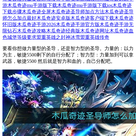
游
木瓜奇迹mu手游版下载
木瓜奇迹mu手游版下载ios
木瓜奇迹
下载步骤
木瓜奇迹全屏
木瓜奇迹圣导师加点方法
木瓜奇迹圣导
师怎么加点最好
木瓜奇迹安卓版
木瓜奇迹客户端下载
木瓜奇迹
怀旧版
木瓜奇迹手游2026
木瓜奇迹手游官方版
木瓜奇迹手游无
限钻石
木瓜奇迹攻略
木瓜奇迹经典版
木瓜奇迹网址
木瓜奇迹血
色城堡等级要求
盟重英雄之封神冰雪
盟重英雄传奇
要看你想做力量型的圣导，还是智力型的圣导。力量的：以力
为主，敏捷5500剩下的自行分配了；智力型：力量加到可以拿
武器，敏捷5500 然后就是智力和血的，自己分配吧。