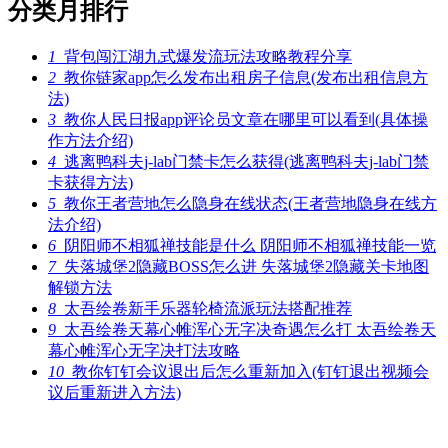
分类月排行
1
背包闯江湖九式爆发流玩法攻略教程分享
2
教你链家app怎么发布出租房子信息(发布出租信息方
法)
3
教你人民日报app评论员文章在哪里可以看到(具体操
作方法介绍)
4
逃离鸭科夫j-lab门禁卡怎么获得(逃离鸭科夫j-lab门禁
卡获得方法)
5
教你王者营地怎么隐身在线状态(王者营地隐身在线方
法介绍)
6
阴阳师不相狐禅技能是什么 阴阳师不相狐禅技能一览
7
失落城堡2隐藏BOSS怎么进 失落城堡2隐藏关卡地图
解锁方法
8
太吾绘卷新手乐器轮椅流派玩法搭配推荐
9
太吾绘卷天幕心帷浑心无字决奇遇怎么打 太吾绘卷天
幕心帷浑心无字决打法攻略
10
教你钉钉会议退出后怎么重新加入(钉钉退出视频会
议后重新进入方法)