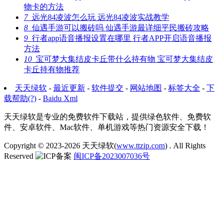
物卡的方法
7
远光84凌波怎么玩 远光84凌波实战教学
8
仙遇手游可以搬砖吗 仙遇手游最详细平民搬砖攻略
9
行者app语音播报设置在哪里 行者APP开启语音播报
方法
10
宝可梦大集结皮卡丘带什么持有物 宝可梦大集结皮
卡丘持有物推荐
天天绿软
-
最近更新
-
软件提交
-
网站地图
-
标签大全
-
下
载帮助(?)
-
Baidu Xml
天天绿软是专业的免费软件下载站，提供绿色软件、免费软
件、安卓软件、Mac软件、单机游戏等热门资源安全下载！
Copyright © 2023-2026
天天绿软(
www.ttzip.com
)
. All Rights
Reserved
闽ICP备2023007036号