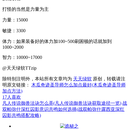
打怪的当然是力量为主
力量：15000
敏捷：3300
体力：如果装备好的体力加100~500刷困顿的话就加到
1000~2000
智力：10000~17000
@天天绿软TTzip
除特别注明外，本站所有文章均为
天天绿软
原创，转载请注
明原文链接：
木瓜奇迹圣导师怎么加点最好(木瓜奇迹圣导师
加点方法)
17
人喜欢
凡人传说御兽法诀怎么弄(凡人传说御兽法诀获取途径一览)
战
双帕弥什深红囚影意识共鸣如何选择(战双帕弥什露西亚深红
囚影共鸣搭配攻略)