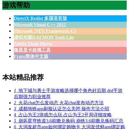
游戏帮助
DirectX Redist 多国语言版
Microsoft Visual C++ 2012
Microsoft .NET Framework 4.5
虚拟光驱DAEMON Tools Lite
Adobe Flash Player
微星显卡超频工具
Fraps简体中文版
本站精品推荐
1
地下城与勇士手游攻略选择哪个角色好后期 dnf手游
后期强力职业推荐
2
火花chat怎么发动态 火花chat发布动态方法
3
成都地铁app刷脸认证怎么关闭 操作方法介绍
4
占山为王2游戏怎么玩 占山为王2开局详细攻略
5
崩坏星穹铁道3.6前瞻兑换码 崩铁3.6前瞻兑换码汇总
6
大润发超市app如何绑定购物卡 大润发优鲜app绑定购