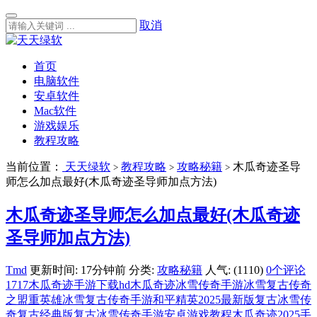
取消
首页
电脑软件
安卓软件
Mac软件
游戏娱乐
教程攻略
当前位置：
天天绿软
教程攻略
攻略秘籍
木瓜奇迹圣导
>
>
>
师怎么加点最好(木瓜奇迹圣导师加点方法)
木瓜奇迹圣导师怎么加点最好(木瓜奇迹
圣导师加点方法)
Tmd
更新时间: 17分钟前
分类:
攻略秘籍
人气: (1110)
0个评论
1717木瓜奇迹手游下载
hd木瓜奇迹
冰雪传奇手游
冰雪复古传奇
之盟重英雄
冰雪复古传奇手游
和平精英2025最新版
复古冰雪传
奇复古经典版
复古冰雪传奇手游
安卓游戏教程
木瓜奇迹2025手