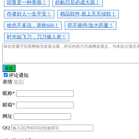
回复是一种美德！
此帖日后必成大器！
作者好人一生平安！
精品软件,就上天天绿软！
啥也不多说，老铁666！
药不能停/加大药量！
时光如飞刀，刀刀催人老！
提交
评论通知
表情
签到
昵称
*
邮箱
*
网址
QQ