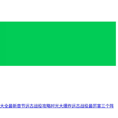
大全最新章节
远古战役攻略时光大爆炸
远古战役最厉害三个阵