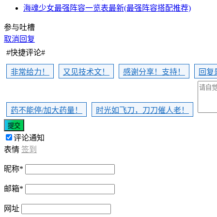
海魂少女最强阵容一览表最新(最强阵容搭配推荐)
参与吐槽
取消回复
#快捷评论#
非常给力！
又见技术文！
感谢分享！支持！
回复
药不能停/加大药量！
时光如飞刀，刀刀催人老！
提交
评论通知
表情
签到
昵称
*
邮箱
*
网址