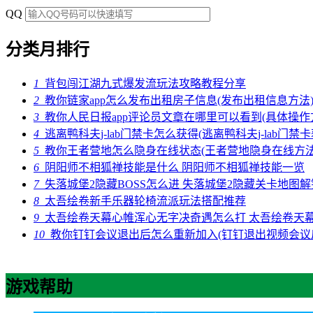
QQ
分类月排行
1
背包闯江湖九式爆发流玩法攻略教程分享
2
教你链家app怎么发布出租房子信息(发布出租信息方法
3
教你人民日报app评论员文章在哪里可以看到(具体操作
4
逃离鸭科夫j-lab门禁卡怎么获得(逃离鸭科夫j-lab门禁
5
教你王者营地怎么隐身在线状态(王者营地隐身在线方法
6
阴阳师不相狐禅技能是什么 阴阳师不相狐禅技能一览
7
失落城堡2隐藏BOSS怎么进 失落城堡2隐藏关卡地图
8
太吾绘卷新手乐器轮椅流派玩法搭配推荐
9
太吾绘卷天幕心帷浑心无字决奇遇怎么打 太吾绘卷天
10
教你钉钉会议退出后怎么重新加入(钉钉退出视频会议
游戏帮助