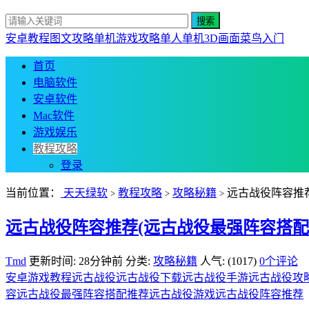
安卓教程
图文攻略
单机游戏攻略
单人单机
3D画面
菜鸟入门
首页
电脑软件
安卓软件
Mac软件
游戏娱乐
教程攻略
登录
当前位置：
天天绿软
教程攻略
攻略秘籍
远古战役阵容推
>
>
>
远古战役阵容推荐(远古战役最强阵容搭配
Tmd
更新时间: 28分钟前
分类:
攻略秘籍
人气: (1017)
0个评论
安卓游戏教程
远古战役
远古战役下载
远古战役手游
远古战役攻
容
远古战役最强阵容搭配推荐
远古战役游戏
远古战役阵容推荐