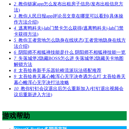
2
教你链家app怎么发布出租房子信息(发布出租信息方
法)
3
教你人民日报app评论员文章在哪里可以看到(具体操
作方法介绍)
4
逃离鸭科夫j-lab门禁卡怎么获得(逃离鸭科夫j-lab门禁
卡获得方法)
5
教你王者营地怎么隐身在线状态(王者营地隐身在线方
法介绍)
6
阴阳师不相狐禅技能是什么 阴阳师不相狐禅技能一览
7
失落城堡2隐藏BOSS怎么进 失落城堡2隐藏关卡地图
解锁方法
8
太吾绘卷新手乐器轮椅流派玩法搭配推荐
9
太吾绘卷天幕心帷浑心无字决奇遇怎么打 太吾绘卷天
幕心帷浑心无字决打法攻略
10
教你钉钉会议退出后怎么重新加入(钉钉退出视频会
议后重新进入方法)
游戏帮助