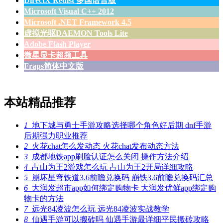
DirectX Redist 多国语言版
Microsoft Visual C++ 2012
Microsoft .NET Framework 4.5
虚拟光驱DAEMON Tools Lite
Adobe Flash Player
微星显卡超频工具
Fraps简体中文版
本站精品推荐
1
地下城与勇士手游攻略选择哪个角色好后期 dnf手游
后期强力职业推荐
2
火花chat怎么发动态 火花chat发布动态方法
3
成都地铁app刷脸认证怎么关闭 操作方法介绍
4
占山为王2游戏怎么玩 占山为王2开局详细攻略
5
崩坏星穹铁道3.6前瞻兑换码 崩铁3.6前瞻兑换码汇总
6
大润发超市app如何绑定购物卡 大润发优鲜app绑定购
物卡的方法
7
远光84凌波怎么玩 远光84凌波实战教学
8
仙遇手游可以搬砖吗 仙遇手游最详细平民搬砖攻略