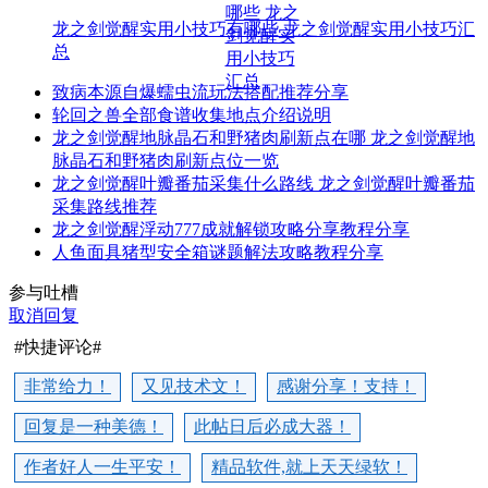
龙之剑觉醒实用小技巧有哪些 龙之剑觉醒实用小技巧汇
总
致病本源自爆蠕虫流玩法搭配推荐分享
轮回之兽全部食谱收集地点介绍说明
龙之剑觉醒地脉晶石和野猪肉刷新点在哪 龙之剑觉醒地
脉晶石和野猪肉刷新点位一览
龙之剑觉醒叶瓣番茄采集什么路线 龙之剑觉醒叶瓣番茄
采集路线推荐
龙之剑觉醒浮动777成就解锁攻略分享教程分享
人鱼面具猪型安全箱谜题解法攻略教程分享
参与吐槽
取消回复
#快捷评论#
非常给力！
又见技术文！
感谢分享！支持！
回复是一种美德！
此帖日后必成大器！
作者好人一生平安！
精品软件,就上天天绿软！