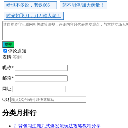
啥也不多说，老铁666！
药不能停/加大药量！
时光如飞刀，刀刀催人老！
提交
评论通知
表情
签到
昵称
*
邮箱
*
网址
QQ
分类月排行
1
背包闯江湖九式爆发流玩法攻略教程分享