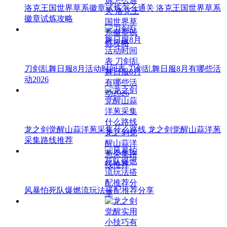
洛克王国世界草系徽章试炼怎么通关 洛克王国世界草系
徽章试炼攻略
刀剑乱舞日服8月活动时间表 刀剑乱舞日服8月有哪些活
动2026
龙之剑觉醒山蒜洋葱采集什么路线 龙之剑觉醒山蒜洋葱
采集路线推荐
风暴怕死队爆燃流玩法搭配推荐分享