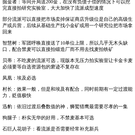
掘金者：等同开局送200金，在没有负债子偿的情况下可以挖
完直接拍研究实验室，大大加快了流派成型速度
部分流派可以直接把市场卖掉保证商店升级位是自己的高级生
产或兵营，后续从基础生产找小金矿或用一个研究位把市场拿
回来
智慧树：军团呼唤直接送了10单位上限，所以几乎无木头缺
口，配合禁麦可以直接拍锻造厂而不用去找麦拍铁矿
贝蒂：不吃麦的流派可选，现版本无压力拍实验室让卡金卡麦
必须要等自选资源包的窘迹不复存在
凤凰：埃及必选
村长：效果一般，但是和埃及有配合，同时前期有一定过渡能
力，贬值极快
迅豹：依旧过渡后叠数值的神，狮鹫猎鹰最需要尽孝的一集
狗腿子：朴实无华的好用，不禁麦基本可选
石巨人花胡子：看流派是否需要经常补充新兵