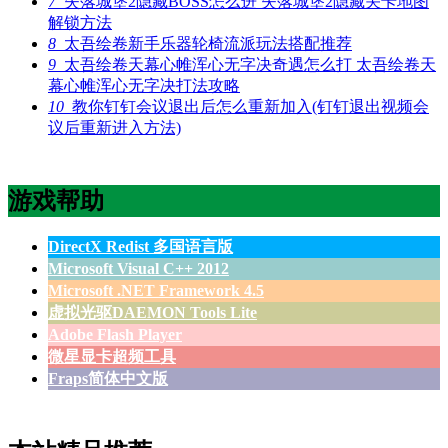
7
失落城堡2隐藏BOSS怎么进 失落城堡2隐藏关卡地图
解锁方法
8
太吾绘卷新手乐器轮椅流派玩法搭配推荐
9
太吾绘卷天幕心帷浑心无字决奇遇怎么打 太吾绘卷天
幕心帷浑心无字决打法攻略
10
教你钉钉会议退出后怎么重新加入(钉钉退出视频会
议后重新进入方法)
游戏帮助
DirectX Redist 多国语言版
Microsoft Visual C++ 2012
Microsoft .NET Framework 4.5
虚拟光驱DAEMON Tools Lite
Adobe Flash Player
微星显卡超频工具
Fraps简体中文版