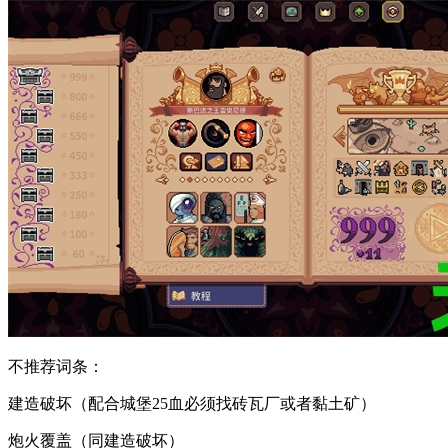
不推荐词条：
建造破坏（配合城堡25血必须找砖瓦厂或者黏土矿）
炮火覆盖（同建造破坏）