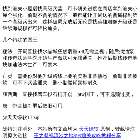
找到渔夫小屋后找高级兵营，可卡研究进度在商店拿到渔夫小
屋全强化，前期不贪的情况下一般都能让开局送的蛮鹅撑到第
一个高级兵出来，这样破局完成后无论是找英雄雕像升级还是
继续海规模都可轻松通关。
几个特殊的国王
秘法，开局直接找水晶城堡然后重roll无需监视，随后找油泵
和传奇法师学院开始生产魔法可无脑通关，推荐后期找传奇地
块加速法术生产，可禁木，
亡灵，需要你对他升级路线上要的资源非常熟悉，前期非常疲
软，可不下兵营通关，删小骷髅耗鼠标耐久，
薛西斯，直接找弩车投石机开创，ptw国王，可不选鹅过度，
唐，鸽舍被削弱后依旧可用。
@天天绿软TTzip
除特别注明外，本站所有文章均为
天天绿软
原创，转载请注
明原文链接：
王之凝视流沙之地999通关攻略教程分享