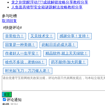
龙之剑觉醒浮动777成就解锁攻略分享教程分享
人鱼面具猪型安全箱谜题解法攻略教程分享
参与吐槽
取消回复
#快捷评论#
非常给力！
又见技术文！
感谢分享！支持！
回复是一种美德！
此帖日后必成大器！
作者好人一生平安！
精品软件,就上天天绿软！
啥也不多说，老铁666！
药不能停/加大药量！
时光如飞刀，刀刀催人老！
提交
评论通知
表情
签到