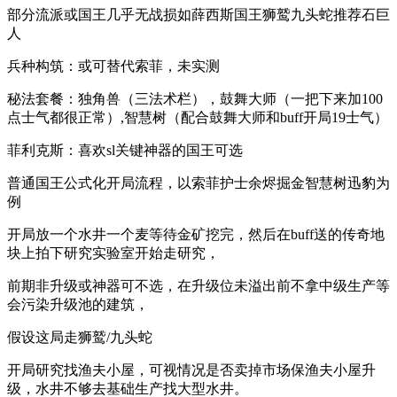
部分流派或国王几乎无战损如薛西斯国王狮鹫九头蛇推荐石巨
人
兵种构筑：或可替代索菲，未实测
秘法套餐：独角兽（三法术栏），鼓舞大师（一把下来加100
点士气都很正常）,智慧树（配合鼓舞大师和buff开局19士气）
菲利克斯：喜欢sl关键神器的国王可选
普通国王公式化开局流程，以索菲护士余烬掘金智慧树迅豹为
例
开局放一个水井一个麦等待金矿挖完，然后在buff送的传奇地
块上拍下研究实验室开始走研究，
前期非升级或神器可不选，在升级位未溢出前不拿中级生产等
会污染升级池的建筑，
假设这局走狮鹫/九头蛇
开局研究找渔夫小屋，可视情况是否卖掉市场保渔夫小屋升
级，水井不够去基础生产找大型水井。