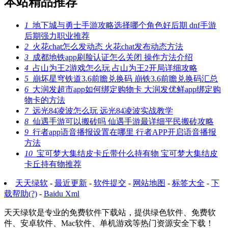
本站精品推荐
1
地下城与勇士手游攻略选择哪个角色好后期 dnf手游
后期强力职业推荐
2
火花chat怎么发动态 火花chat发布动态方法
3
成都地铁app刷脸认证怎么关闭 操作方法介绍
4
占山为王2游戏怎么玩 占山为王2开局详细攻略
5
崩坏星穹铁道3.6前瞻兑换码 崩铁3.6前瞻兑换码汇总
6
大润发超市app如何绑定购物卡 大润发优鲜app绑定购
物卡的方法
7
远光84凌波怎么玩 远光84凌波实战教学
8
仙遇手游可以搬砖吗 仙遇手游最详细平民搬砖攻略
9
行者app语音播报设置在哪里 行者APP开启语音播报
方法
10
宝可梦大集结皮卡丘带什么持有物 宝可梦大集结皮
卡丘持有物推荐
天天绿软
-
最近更新
-
软件提交
-
网站地图
-
标签大全
-
下
载帮助(?)
-
Baidu Xml
天天绿软是专业的免费软件下载站，提供绿色软件、免费软
件、安卓软件、Mac软件、单机游戏等热门资源安全下载！