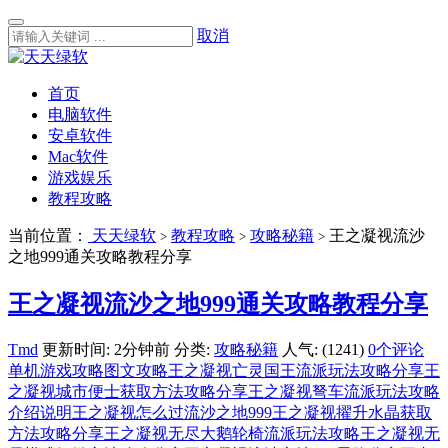
取消
首页
电脑软件
安卓软件
Mac软件
游戏娱乐
教程攻略
当前位置：
天天绿软
教程攻略
攻略秘籍
王之凝视流沙
>
>
>
之地999通关攻略教程分享
王之凝视流沙之地999通关攻略教程分享
Tmd
更新时间: 2分钟前
分类:
攻略秘籍
人气: (1241)
0个评论
单机游戏攻略
图文攻略
王之凝视亡灵国王流派玩法攻略分享
王
之凝视城市便士获取方法攻略分享
王之凝视弩车流派玩法攻略
介绍说明
王之凝视怎么过流沙之地999
王之凝视擢升水晶获取
方法攻略分享
王之凝视无尽大鹅轮椅流派玩法攻略
王之凝视无