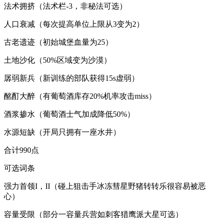
法术拥挤（法术栏-3，非秘法可选）
人口衰减（每次提高单位上限从3变为2）
古老遗迹（初始城堡血量为25）
土地沙化（50%区域变为沙漠）
孱弱新兵（新训练的部队获得15s虚弱）
酩酊大醉（有葡萄酒库存20%机率攻击miss）
酒浆掺水（葡萄酒士气加成降低50%）
水源短缺（开局只拥有一座水井）
合计990点
可选词条
强力首领I，II（碰上狙击手冰冻彗星野猪转转乐很容易被恶
心）
容量受限（部分一容量兵营如刺客猎鹰派大星可选）