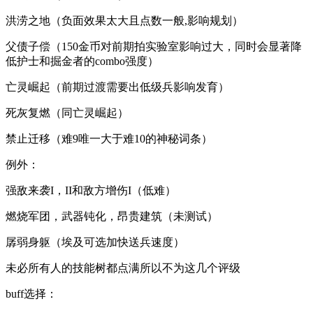
洪涝之地（负面效果太大且点数一般,影响规划）
父债子偿（150金币对前期拍实验室影响过大，同时会显著降
低护士和掘金者的combo强度）
亡灵崛起（前期过渡需要出低级兵影响发育）
死灰复燃（同亡灵崛起）
禁止迁移（难9唯一大于难10的神秘词条）
例外：
强敌来袭I，II和敌方增伤I（低难）
燃烧军团，武器钝化，昂贵建筑（未测试）
孱弱身躯（埃及可选加快送兵速度）
未必所有人的技能树都点满所以不为这几个评级
buff选择：