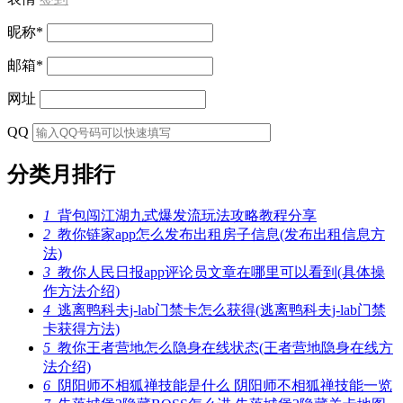
昵称
*
邮箱
*
网址
QQ
分类月排行
1
背包闯江湖九式爆发流玩法攻略教程分享
2
教你链家app怎么发布出租房子信息(发布出租信息方
法)
3
教你人民日报app评论员文章在哪里可以看到(具体操
作方法介绍)
4
逃离鸭科夫j-lab门禁卡怎么获得(逃离鸭科夫j-lab门禁
卡获得方法)
5
教你王者营地怎么隐身在线状态(王者营地隐身在线方
法介绍)
6
阴阳师不相狐禅技能是什么 阴阳师不相狐禅技能一览