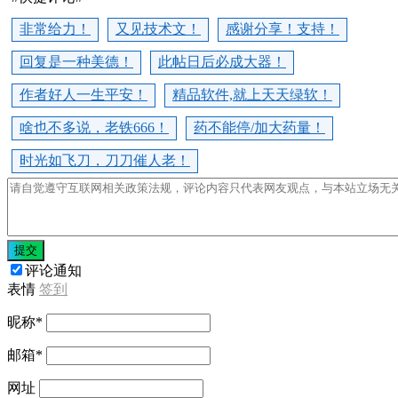
非常给力！
又见技术文！
感谢分享！支持！
回复是一种美德！
此帖日后必成大器！
作者好人一生平安！
精品软件,就上天天绿软！
啥也不多说，老铁666！
药不能停/加大药量！
时光如飞刀，刀刀催人老！
提交
评论通知
表情
签到
昵称
*
邮箱
*
网址