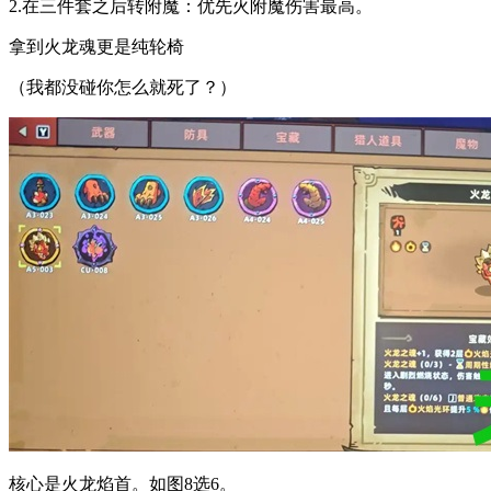
2.在三件套之后转附魔：优先火附魔伤害最高。
拿到火龙魂更是纯轮椅
（我都没碰你怎么就死了？）
核心是火龙焰首。如图8选6。