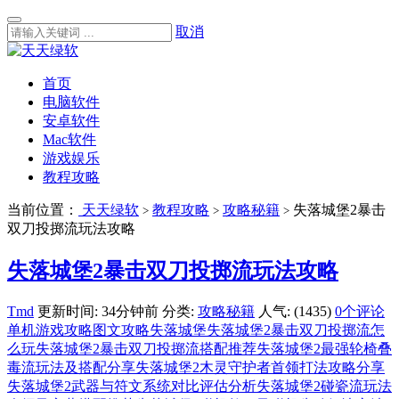
取消
首页
电脑软件
安卓软件
Mac软件
游戏娱乐
教程攻略
当前位置：
天天绿软
教程攻略
攻略秘籍
失落城堡2暴击
>
>
>
双刀投掷流玩法攻略
失落城堡2暴击双刀投掷流玩法攻略
Tmd
更新时间: 34分钟前
分类:
攻略秘籍
人气: (1435)
0个评论
单机游戏攻略
图文攻略
失落城堡
失落城堡2暴击双刀投掷流怎
么玩
失落城堡2暴击双刀投掷流搭配推荐
失落城堡2最强轮椅叠
毒流玩法及搭配分享
失落城堡2木灵守护者首领打法攻略分享
失落城堡2武器与符文系统对比评估分析
失落城堡2碰瓷流玩法