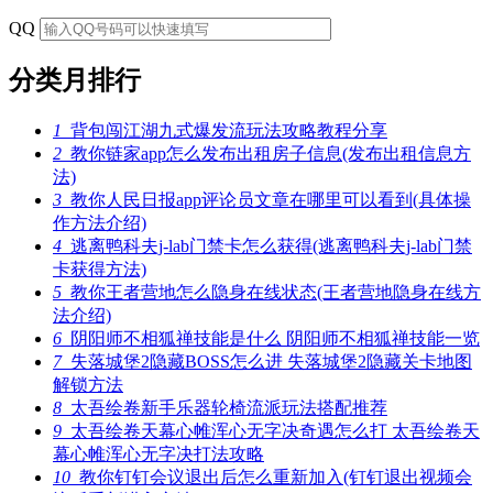
QQ
分类月排行
1
背包闯江湖九式爆发流玩法攻略教程分享
2
教你链家app怎么发布出租房子信息(发布出租信息方
法)
3
教你人民日报app评论员文章在哪里可以看到(具体操
作方法介绍)
4
逃离鸭科夫j-lab门禁卡怎么获得(逃离鸭科夫j-lab门禁
卡获得方法)
5
教你王者营地怎么隐身在线状态(王者营地隐身在线方
法介绍)
6
阴阳师不相狐禅技能是什么 阴阳师不相狐禅技能一览
7
失落城堡2隐藏BOSS怎么进 失落城堡2隐藏关卡地图
解锁方法
8
太吾绘卷新手乐器轮椅流派玩法搭配推荐
9
太吾绘卷天幕心帷浑心无字决奇遇怎么打 太吾绘卷天
幕心帷浑心无字决打法攻略
10
教你钉钉会议退出后怎么重新加入(钉钉退出视频会