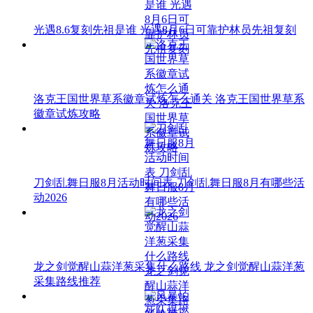
光遇8.6复刻先祖是谁 光遇8月6日可靠护林员先祖复刻
洛克王国世界草系徽章试炼怎么通关 洛克王国世界草系
徽章试炼攻略
刀剑乱舞日服8月活动时间表 刀剑乱舞日服8月有哪些活
动2026
龙之剑觉醒山蒜洋葱采集什么路线 龙之剑觉醒山蒜洋葱
采集路线推荐