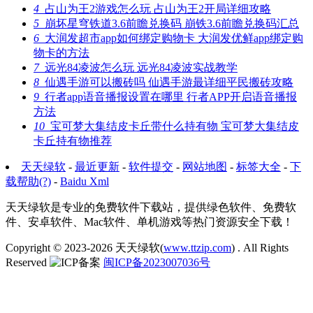
4
占山为王2游戏怎么玩 占山为王2开局详细攻略
5
崩坏星穹铁道3.6前瞻兑换码 崩铁3.6前瞻兑换码汇总
6
大润发超市app如何绑定购物卡 大润发优鲜app绑定购
物卡的方法
7
远光84凌波怎么玩 远光84凌波实战教学
8
仙遇手游可以搬砖吗 仙遇手游最详细平民搬砖攻略
9
行者app语音播报设置在哪里 行者APP开启语音播报
方法
10
宝可梦大集结皮卡丘带什么持有物 宝可梦大集结皮
卡丘持有物推荐
天天绿软
-
最近更新
-
软件提交
-
网站地图
-
标签大全
-
下
载帮助(?)
-
Baidu Xml
天天绿软是专业的免费软件下载站，提供绿色软件、免费软
件、安卓软件、Mac软件、单机游戏等热门资源安全下载！
Copyright © 2023-2026
天天绿软(
www.ttzip.com
)
. All Rights
Reserved
闽ICP备2023007036号