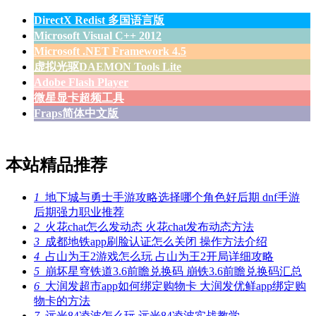
DirectX Redist 多国语言版
Microsoft Visual C++ 2012
Microsoft .NET Framework 4.5
虚拟光驱DAEMON Tools Lite
Adobe Flash Player
微星显卡超频工具
Fraps简体中文版
本站精品推荐
1
地下城与勇士手游攻略选择哪个角色好后期 dnf手游
后期强力职业推荐
2
火花chat怎么发动态 火花chat发布动态方法
3
成都地铁app刷脸认证怎么关闭 操作方法介绍
4
占山为王2游戏怎么玩 占山为王2开局详细攻略
5
崩坏星穹铁道3.6前瞻兑换码 崩铁3.6前瞻兑换码汇总
6
大润发超市app如何绑定购物卡 大润发优鲜app绑定购
物卡的方法
7
远光84凌波怎么玩 远光84凌波实战教学