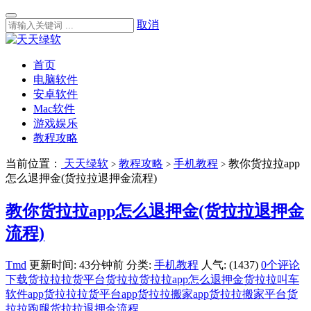
取消
首页
电脑软件
安卓软件
Mac软件
游戏娱乐
教程攻略
当前位置：
天天绿软
教程攻略
手机教程
教你货拉拉app
>
>
>
怎么退押金(货拉拉退押金流程)
教你货拉拉app怎么退押金(货拉拉退押金
流程)
Tmd
更新时间: 43分钟前
分类:
手机教程
人气: (1437)
0个评论
下载货拉拉拉货平台
货拉拉
货拉拉app怎么退押金
货拉拉叫车
软件app
货拉拉拉货平台app
货拉拉搬家app
货拉拉搬家平台
货
拉拉跑腿
货拉拉退押金流程