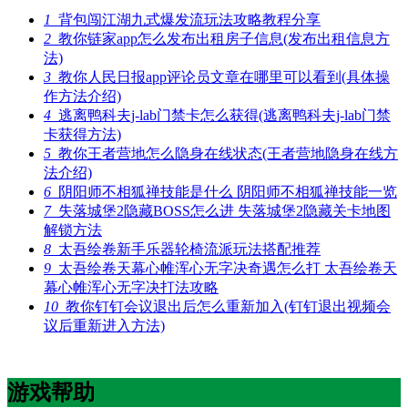
1
背包闯江湖九式爆发流玩法攻略教程分享
2
教你链家app怎么发布出租房子信息(发布出租信息方
法)
3
教你人民日报app评论员文章在哪里可以看到(具体操
作方法介绍)
4
逃离鸭科夫j-lab门禁卡怎么获得(逃离鸭科夫j-lab门禁
卡获得方法)
5
教你王者营地怎么隐身在线状态(王者营地隐身在线方
法介绍)
6
阴阳师不相狐禅技能是什么 阴阳师不相狐禅技能一览
7
失落城堡2隐藏BOSS怎么进 失落城堡2隐藏关卡地图
解锁方法
8
太吾绘卷新手乐器轮椅流派玩法搭配推荐
9
太吾绘卷天幕心帷浑心无字决奇遇怎么打 太吾绘卷天
幕心帷浑心无字决打法攻略
10
教你钉钉会议退出后怎么重新加入(钉钉退出视频会
议后重新进入方法)
游戏帮助