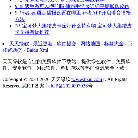
8
仙遇手游可以搬砖吗 仙遇手游最详细平民搬砖攻略
9
行者app语音播报设置在哪里 行者APP开启语音播报
方法
10
宝可梦大集结皮卡丘带什么持有物 宝可梦大集结皮
卡丘持有物推荐
天天绿软
-
最近更新
-
软件提交
-
网站地图
-
标签大全
-
下
载帮助(?)
-
Baidu Xml
天天绿软是专业的免费软件下载站，提供绿色软件、免费软
件、安卓软件、Mac软件、单机游戏等热门资源安全下载！
Copyright © 2023-2026
天天绿软(
www.ttzip.com
)
. All Rights
Reserved
闽ICP备2023007036号