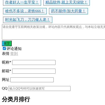
作者好人一生平安！
精品软件,就上天天绿软！
啥也不多说，老铁666！
药不能停/加大药量！
时光如飞刀，刀刀催人老！
提交
评论通知
表情
签到
昵称
*
邮箱
*
网址
QQ
分类月排行