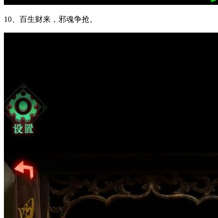
10、百生财来，邪魂争抢。