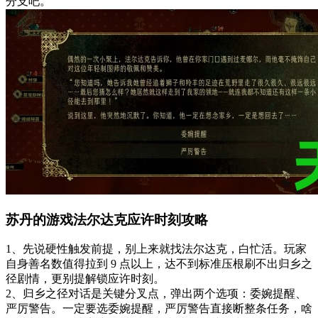
分支吧。
苏丹的游戏法尔达克应许时刻攻略
1、先说硬性触发前提，别上来就找法尔达克，白忙活。玩家
自身善名数值得拉到 9 点以上，达不到标准压根刷不出归乡之
径剧情，更别提解锁应许时刻。
2、归乡之径对话是关键分叉点，弹出两个选项：委婉提醒、
严厉警告。一定要选委婉提醒，严厉警告直接断整条任务，啥