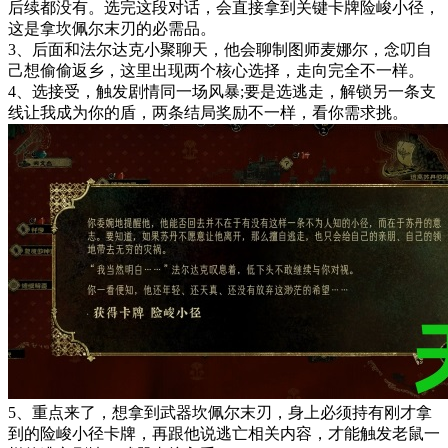
后续都没有。选完这段对话，会直接拿到关键卡牌险峻小径，
这是拿坎佩尔末刃的必需品。
3、后面和法尔达克小聚聊天，他会聊制图师麦娜尔，念叨自
己想偷偷返乡，这里出现两个核心选择，走向完全不一样。
4、选接受，触发剧情同一场风暴;要是选逃走，解锁另一条支
线让我成为你的盾，两条结局奖励不一样，看你需求挑。
5、重点来了，想拿到武器坎佩尔末刃，身上必须持有刚才拿
到的险峻小径卡牌，再跟他说逃亡相关内容，才能触发老鼠一