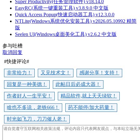
Super Productivity(任务管理软件) v18.14.0
EasyRC(系统一键重装工具) v3.8.9.0 中文版
Quick Access Popup(快速启动器工具) v12.3.0.0
NTLite(Windows系统优化安装工具) v2026.05.10992 精简
版
Seelen UI(Windows桌面美化工具) v2.6.2 中文版
参与吐槽
取消回复
#快捷评论#
非常给力！
又见技术文！
感谢分享！支持！
回复是一种美德！
此帖日后必成大器！
作者好人一生平安！
精品软件,就上天天绿软！
啥也不多说，老铁666！
药不能停/加大药量！
时光如飞刀，刀刀催人老！