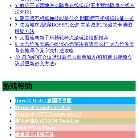
5
教你王者营地怎么隐身在线状态(王者营地隐身在线方
法介绍)
6
阴阳师不相狐禅技能是什么 阴阳师不相狐禅技能一览
7
失落城堡2隐藏BOSS怎么进 失落城堡2隐藏关卡地图
解锁方法
8
太吾绘卷新手乐器轮椅流派玩法搭配推荐
9
太吾绘卷天幕心帷浑心无字决奇遇怎么打 太吾绘卷天
幕心帷浑心无字决打法攻略
10
教你钉钉会议退出后怎么重新加入(钉钉退出视频会
议后重新进入方法)
游戏帮助
DirectX Redist 多国语言版
Microsoft Visual C++ 2012
Microsoft .NET Framework 4.5
虚拟光驱DAEMON Tools Lite
Adobe Flash Player
微星显卡超频工具