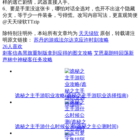
样的逃亡剧情，武器直接入手。
6、要是手里没这张卡，哪怕对话全选对，也开不出这个隐藏
分支，等于少一件装备，亏得慌。改写内容写法，更直观简便
@天天绿软TTzip
除特别注明外，本站所有文章均为
天天绿软
原创，转载请注
明原文链接：
苏丹的游戏法尔达克应许时刻攻略
26
人喜欢
刺客信条黑旗重制版拿到应得的图文攻略
艾恩葛朗特回荡新
声林中神秘客任务攻略
诡秘之主手游职业攻略(诡秘之主手游职业选择指南)
诡秘之主手游什么时候公测(诡秘之主公测时间)