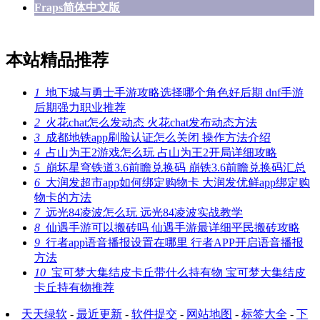
Fraps简体中文版
本站精品推荐
1
地下城与勇士手游攻略选择哪个角色好后期 dnf手游
后期强力职业推荐
2
火花chat怎么发动态 火花chat发布动态方法
3
成都地铁app刷脸认证怎么关闭 操作方法介绍
4
占山为王2游戏怎么玩 占山为王2开局详细攻略
5
崩坏星穹铁道3.6前瞻兑换码 崩铁3.6前瞻兑换码汇总
6
大润发超市app如何绑定购物卡 大润发优鲜app绑定购
物卡的方法
7
远光84凌波怎么玩 远光84凌波实战教学
8
仙遇手游可以搬砖吗 仙遇手游最详细平民搬砖攻略
9
行者app语音播报设置在哪里 行者APP开启语音播报
方法
10
宝可梦大集结皮卡丘带什么持有物 宝可梦大集结皮
卡丘持有物推荐
天天绿软
-
最近更新
-
软件提交
-
网站地图
-
标签大全
-
下