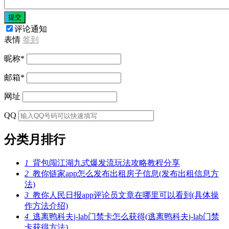
提交
评论通知
表情
签到
昵称
*
邮箱
*
网址
QQ
分类月排行
1
背包闯江湖九式爆发流玩法攻略教程分享
2
教你链家app怎么发布出租房子信息(发布出租信息方
法)
3
教你人民日报app评论员文章在哪里可以看到(具体操
作方法介绍)
4
逃离鸭科夫j-lab门禁卡怎么获得(逃离鸭科夫j-lab门禁
卡获得方法)